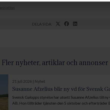
nisation
DELA SIDA:
Fler nyheter, artiklar och annonser
21 juli 2026 | Nyhet
Susanne Afzelius blir ny vd för Svensk G
Svensk Galopps styrelse har utsett Susanne Afzelius till n
AB. Hon tillträder tjänsten den 5 oktober och efterträder 
efter ungefär två år som vd har tagit över som styrelseord