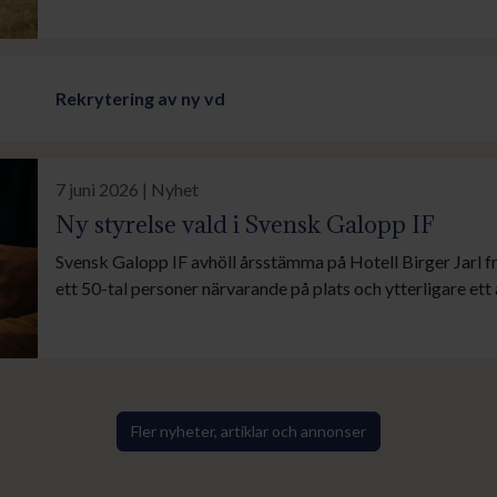
Galopp.
Rekrytering av ny vd
7 juni 2026 | Nyhet
Ny styrelse vald i Svensk Galopp IF
Svensk Galopp IF avhöll årsstämma på Hotell Birger Jarl f
ett 50-tal personer närvarande på plats och ytterligare ett
digital distans. Förutom de 35 fullmäktigeledamöterna del
avgående styrelsen samt representanter för valberedning 
ekonomifunktioner.
Fler nyheter, artiklar och annonser