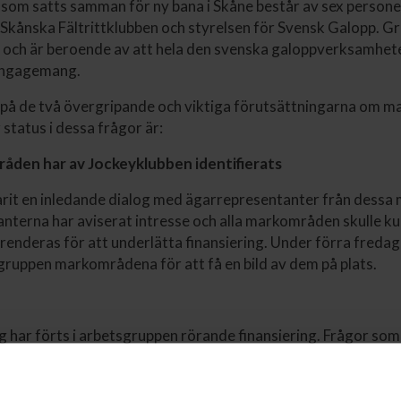
som satts samman för ny bana i Skåne består av sex persone
Skånska Fältrittklubben och styrelsen för Svensk Galopp. G
 och är beroende av att hela den svenska galoppverksamhete
engagemang.
 på de två övergripande och viktiga förutsättningarna om m
 status i dessa frågor är:
den har av Jockeyklubben identifierats
varit en inledande dialog med ägarrepresentanter från dess
nterna har aviserat intresse och alla markområden skulle k
rrenderas för att underlätta finansiering. Under förra freda
gruppen markområdena för att få en bild av dem på plats.
g har förts i arbetsgruppen rörande finansiering. Frågor som
na kan etableras etappvis där första steget är det som är vik
eckla banan. Ett sådant förfarande skulle både minska beho
 också öka möjligheten att bli klar i tid (2026). Även möjlighet