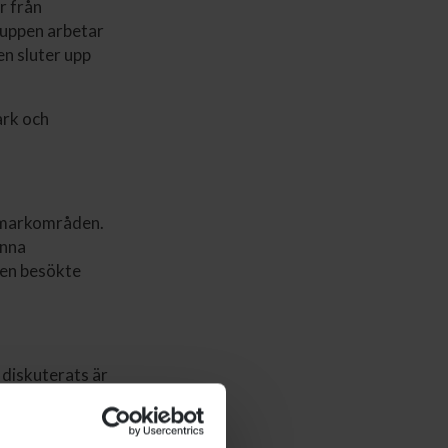
r från
ruppen arbetar
n sluter upp
ark och
a markområden.
unna
gen besökte
 diskuterats är
tigast och
v av
en till att