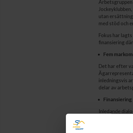
Arbetsgruppen 
Jockeyklubben, 
utan ersättning
med stöd och 
Fokus har lagts
finansiering där
Fem markområ
Det har efter 
Ägarrepresenta
inledningsvis a
delar av arbets
Finansiering
Inledande dialo
att se om en ba
sedan kunna utv
finansiering men