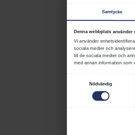
inledningsvis a
Samtycke
olika delar har
i form av ritnin
Denna webbplats använder 
Gruppen diskut
saknas som kan b
Vi använder enhetsidentifierar
bredare användn
sociala medier och analysera 
som är skulle u
till de sociala medier och a
skulle kunna bid
med annan information som du 
Arbetet kommer
Samtyckesval
det finns ytter
Nödvändig
med finansierin
Arbetsgruppen fö
23 augusti 2021
Svensk Galopp: