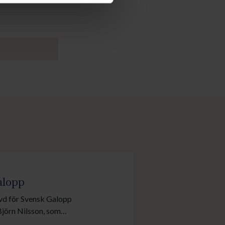
alopp
y vd för Svensk Galopp
Björn Nilsson, som
förande i Svensk