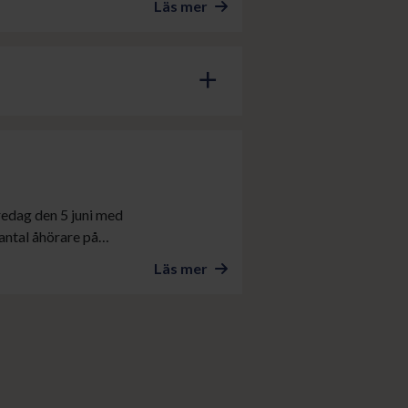
Läs mer
add
redag den 5 juni med
 antal åhörare på
tog även delar av den
Läs mer
och