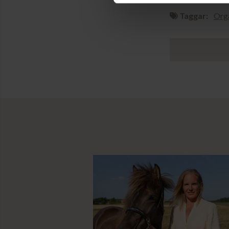
Taggar:
Orga