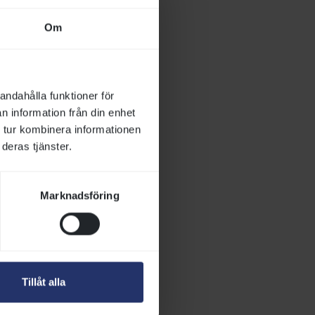
k varieras i
Om
an återanvändas
ering som idag
tterligare och
andahålla funktioner för
0 tävlingsdagar
n information från din enhet
ades vilket även
 tur kombinera informationen
deras tjänster.
med att se om
kommer arbetet
Marknadsföring
Tillåt alla