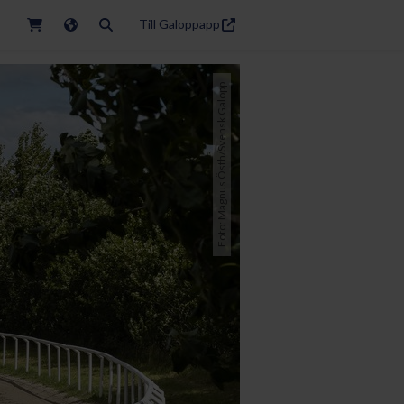
Till Galoppapp
Foto: Magnus Östh/Svensk Galopp