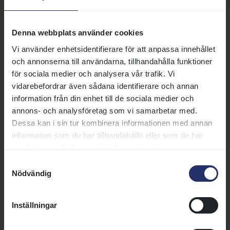
och efterträder Björn Nilsson,
Läs mer
som efter ungefär två år som vd
har tagit över som
Denna webbplats använder cookies
styrelseordförande i Svensk
12 juni 2026 | Notis
Vi använder enhetsidentifierare för att anpassa innehållet
add
Galopp.
Rekrytering av ny vd
och annonserna till användarna, tillhandahålla funktioner
för sociala medier och analysera vår trafik. Vi
vidarebefordrar även sådana identifierare och annan
7 juni 2026 | Nyhet
information från din enhet till de sociala medier och
Ny styrelse vald i Svensk Galopp IF
annons- och analysföretag som vi samarbetar med.
Dessa kan i sin tur kombinera informationen med annan
Svensk Galopp IF avhöll
information som du har tillhandahållit eller som de har
årsstämma på Hotell Birger Jarl
samlat in när du har använt deras tjänster.
fredag den 5 juni med ett 50-tal
Samtyckesval
personer närvarande på plats och
Nödvändig
ytterligare ett antal åhörare på
Läs mer
digital distans. Förutom de 35
fullmäktigeledamöterna deltog
Inställningar
även delar av den avgående
styrelsen samt representanter
Fler nyheter, artiklar och annonser