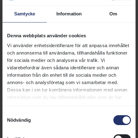
Ponnygalopp: utbildningsdagar
Samtycke
Information
Om
Det anordnas kickoffer och utbildningsdagar som är till
Denna webbplats använder cookies
för både de som redan är aktiva och för de som är nya
och nyfikna på ponnygaloppen. Datum för Göteborg
Vi använder enhetsidentifierare för att anpassa innehållet
Galopp kommer inom kort!
och annonserna till användarna, tillhandahålla funktioner
för sociala medier och analysera vår trafik. Vi
Bro Park 29 mars
vidarebefordrar även sådana identifierare och annan
Jägersro Galopp 28 mars
information från din enhet till de sociala medier och
annons- och analysföretag som vi samarbetar med.
Mer information publiceras i kalendariet inom kort.
Dessa kan i sin tur kombinera informationen med annan
information som du har tillhandahållit eller som de har
Ponnygalopp: ponnygaloppläger
samlat in när du har använt deras tjänster.
Samtyckesval
Under 10-12 juli är det dags för årets
Nödvändig
ponnygaloppläger. Det ingår bland annat tre ridpass och
en träningstävling. Många andra roliga aktiviteter