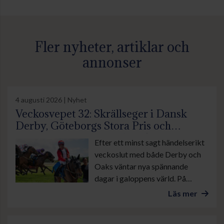
Fler nyheter, artiklar och
annonser
4 augusti 2026 | Nyhet
Veckosvepet 32: Skrällseger i Dansk
Derby, Göteborgs Stora Pris och
suverän insats av Lamborghini BF
Efter ett minst sagt händelserikt
veckoslut med både Derby och
Oaks väntar nya spännande
dagar i galoppens värld. På
onsdag är det lunchgalopp på
Läs mer
Bro Park. Övrevoll tävlar som
vanligt torsdag kväll och på