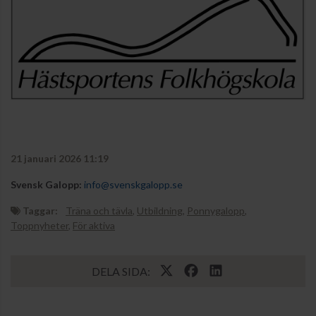
21 januari 2026 11:19
Svensk Galopp:
info@svenskgalopp.se
Taggar:
Träna och tävla
,
Utbildning
,
Ponnygalopp
,
Toppnyheter
,
För aktiva
DELA SIDA: