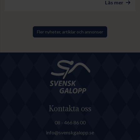
Club Meeting lockar
Läs mer
motorentusiaster från när och
fjärran. Arrangören räknar med
stor publiktillströmning.
Fler nyheter, artiklar och annonser
Kontakta oss
08 - 466 86 00
info@svenskgalopp.se