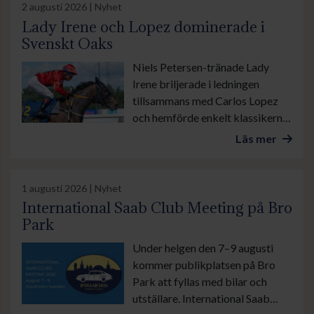
lördag galopperas det i danska
2 augusti 2026 | Nyhet
Ålborg. Sedan avslutas veckan
Lady Irene och Lopez dominerade i
med årets stora familjedag på
Svenskt Oaks
Göteborg Galopp med bland
Niels Petersen-tränade Lady
annat Göteborgs Stora Pris.
Irene briljerade i ledningen
tillsammans med Carlos Lopez
och hemförde enkelt klassikern
Svenskt Oaks, stonas eget Derby
Läs mer
på Jägersro. I kortvarianten
Altamiralöpning lämnade
Zensation med sin tränare
1 augusti 2026 | Nyhet
Madeleine Smith i sadeln
International Saab Club Meeting på Bro
motståndarna bakom sig genom
Park
sista sväng och vann lekande lätt.
Under helgen den 7–9 augusti
kommer publikplatsen på Bro
Park att fyllas med bilar och
utställare. International Saab