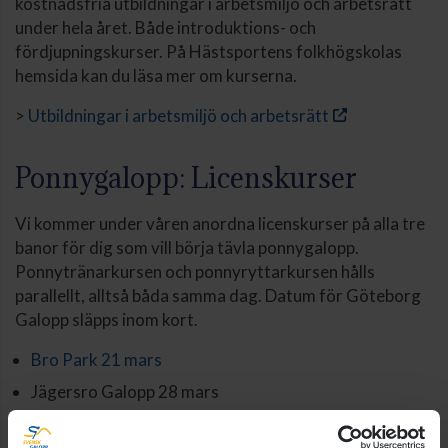
kostnadsfria utbildningar i arbetsmiljö och arbetsrätt
under hela året. Både introduktions- och
fördjupningskurser. På Hästsportens folkhögskolas
hemsida kan du läsa mer om kurserna.
>
Utbildningar i arbetsmiljö och arbetsrätt
Ponnygalopp: Licenskurser
Vi kommer under våren anordna licenskurser på alla tre
banor för dig som vill börja tävla ponnygalopp.
Ponnytränarkursen och ponnyryttarkursen hålls
parallellt, alltså båda samma dag. Datum för Göteborg
Galopp släpps inom kort.
Bro Park 21 mars
Jägersro Galopp 28 mars
Mer information publiceras i kalendariet inom kort.