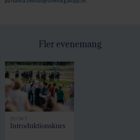
på
hanna.selinus@svenskgalopp.se
.
Fler evenemang
25 OKT
Introduktionskurs