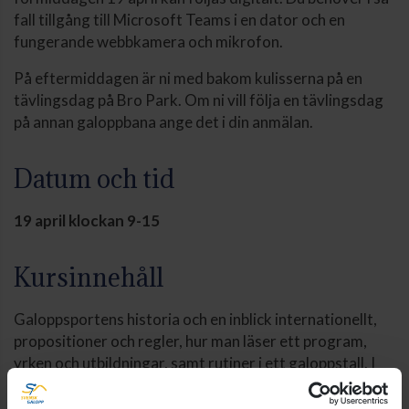
fall tillgång till Microsoft Teams i en dator och en
fungerande webbkamera och mikrofon.
På eftermiddagen är ni med bakom kulisserna på en
tävlingsdag på Bro Park. Om ni vill följa en tävlingsdag
på annan galoppbana ange det i din anmälan.
Datum och tid
19 april klockan 9-15
Kursinnehåll
Galoppsportens historia och en inblick internationellt,
propositioner och regler, hur man läser ett program,
yrken och utbildningar, samt rutiner i ett galoppstall. I
kursen ingår också ett besök på en galoppbana i
samband med en tävlingsdag, där du får följa