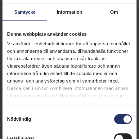
tävlingarna bakom kulisserna.
Samtycke
Information
Om
Avgift
Denna webbplats använder cookies
Undervisningen är avgiftsfri. En kostnad på 400 kr tas
Vi använder enhetsidentifierare för att anpassa innehållet
ut för fika och studiematerial.
och annonserna till användarna, tillhandahålla funktioner
för sociala medier och analysera vår trafik. Vi
Vid avhopp kommer ni som anmält er att få betala ev.
vidarebefordrar även sådana identifierare och annan
uppkomna kostnader.
information från din enhet till de sociala medier och
annons- och analysföretag som vi samarbetar med.
Anmälan - förlängd
Dessa kan i sin tur kombinera informationen med annan
anmälningstid!
information som du har tillhandahållit eller som de har
samlat in när du har använt deras tjänster.
Anmälan är öppen till och med den 16 april 2026. Anmäl
Samtyckesval
Nödvändig
dig via
formuläret
på Hästsportens folkhögskolas
hemsida.
Inställningar