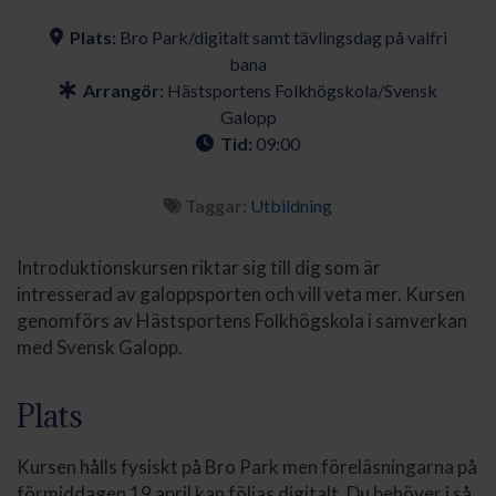
Plats:
Bro Park/digitalt samt tävlingsdag på valfri
bana
Arrangör:
Hästsportens Folkhögskola/Svensk
Galopp
Tid:
09:00
Taggar:
Utbildning
Introduktionskursen riktar sig till dig som är
intresserad av galoppsporten och vill veta mer. Kursen
genomförs av Hästsportens Folkhögskola i samverkan
med Svensk Galopp.
Plats
Kursen hålls fysiskt på Bro Park men föreläsningarna på
förmiddagen 19 april kan följas digitalt. Du behöver i så