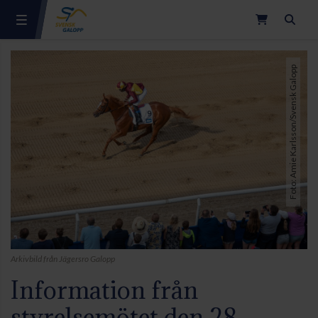
Sök
Foto: Amie Karlsson/Svensk Galopp
Arkivbild från Jägersro Galopp
Information från
styrelsemötet den 28