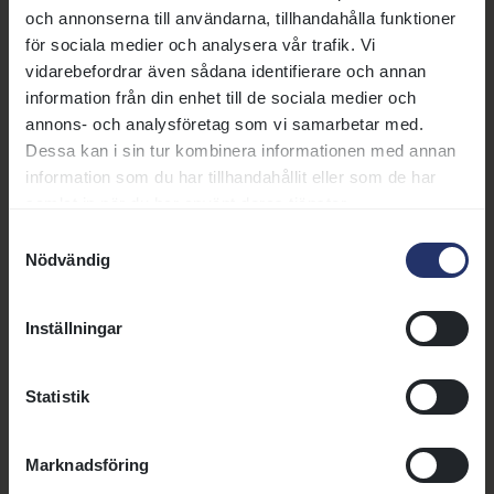
annonser
och annonserna till användarna, tillhandahålla funktioner
för sociala medier och analysera vår trafik. Vi
vidarebefordrar även sådana identifierare och annan
21 juli 2026 | Nyhet
information från din enhet till de sociala medier och
Susanne Afzelius blir ny vd för Svensk
annons- och analysföretag som vi samarbetar med.
Galopp
Dessa kan i sin tur kombinera informationen med annan
information som du har tillhandahållit eller som de har
Svensk Galopps styrelse har
samlat in när du har använt deras tjänster.
utsett Susanne Afzelius till ny vd
för Svensk Galopp AB. Hon
Samtyckesval
tillträder tjänsten den 5 oktober
Nödvändig
och efterträder Björn Nilsson,
Läs mer
som efter ungefär två år som vd
Inställningar
har tagit över som
styrelseordförande i Svensk
12 juni 2026 | Notis
add
Galopp.
Statistik
Rekrytering av ny vd
Marknadsföring
7 juni 2026 | Nyhet