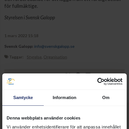
för fullmäktige.
Styrelsen i Svensk Galopp
1 mars 2022 15:18
Svensk Galopp:
info@svenskgalopp.se
Taggar:
Styrelse
,
Organisation
DELA SIDA:
Samtycke
Information
Om
Denna webbplats använder cookies
Fler nyheter, artiklar och
Vi använder enhetsidentifierare för att anpassa innehållet