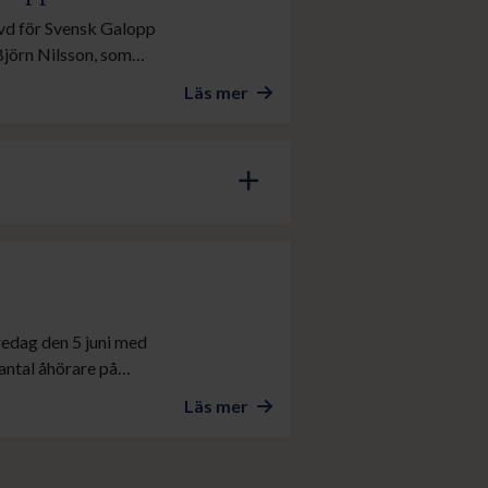
y vd för Svensk Galopp
Björn Nilsson, som
förande i Svensk
Läs mer
add
redag den 5 juni med
 antal åhörare på
tog även delar av den
Läs mer
och