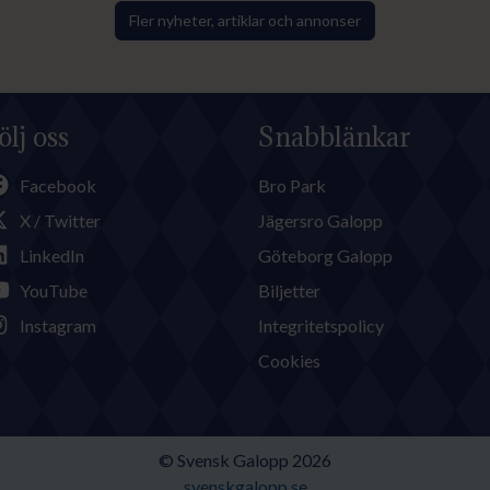
Fler nyheter, artiklar och annonser
ölj oss
Snabblänkar
Facebook
Bro Park
X / Twitter
Jägersro Galopp
LinkedIn
Göteborg Galopp
YouTube
Biljetter
Instagram
Integritetspolicy
Cookies
© Svensk Galopp 2026
svenskgalopp.se