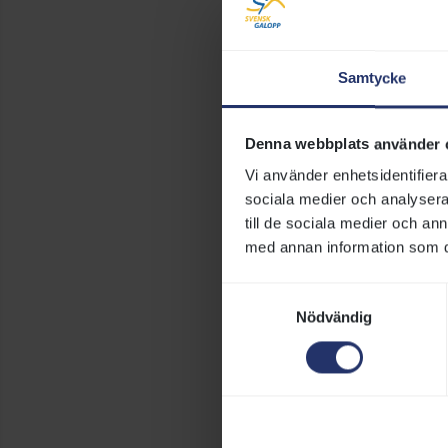
galoppsporten,
Den 15 septembe
stämmobeslut m
Samtycke
projektgrupp, d
kan även extern
Denna webbplats använder 
Styrgruppens u
Vi använder enhetsidentifierar
beslutat. Haral
sociala medier och analysera 
koordinator i p
till de sociala medier och a
projektledare f
med annan information som du 
Bara Prosjekt 
Samtyckesval
Ett samarbetsa
Nödvändig
signeras senast
detta avtal ska
Till stämman sö
fram av Bara P