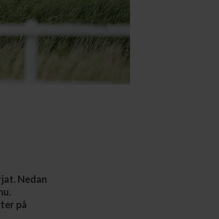
rjat. Nedan
nu.
ter på