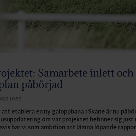
ojektet: Samarbete inlett och
plan påbörjad
022 10:52
att etablera en ny galoppbana i Skåne är nu påbö
tusuppdatering om var projektet befinner sig just 
svis har vi som ambition att lämna löpande rappor