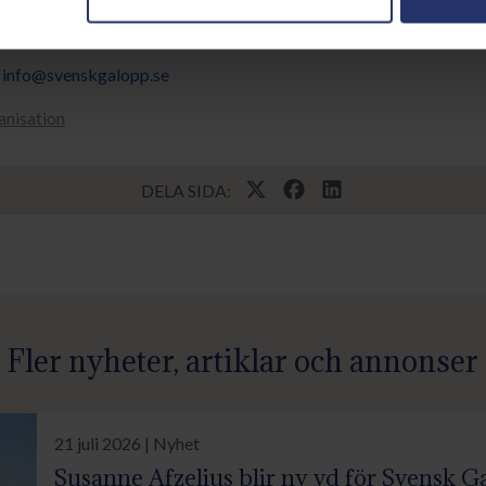
022 10:52
info@svenskgalopp.se
nisation
DELA SIDA:
Fler nyheter, artiklar och annonser
21 juli 2026 | Nyhet
Susanne Afzelius blir ny vd för Svensk G