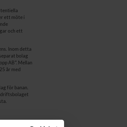
tentiella
r ett möte i
ande
gar och ett
ens. Inom detta
 separat bolag
lopp AB”. Mellan
 25 år med
lag för banan.
driftsbolaget
sta.
om som utanför