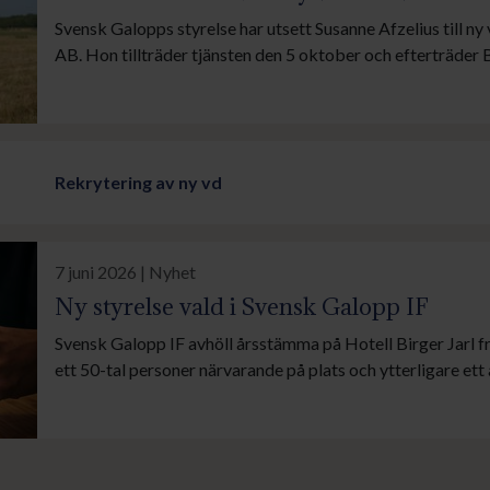
Svensk Galopps styrelse har utsett Susanne Afzelius till n
AB. Hon tillträder tjänsten den 5 oktober och efterträder 
efter ungefär två år som vd har tagit över som styrelseord
Galopp.
Rekrytering av ny vd
7 juni 2026 | Nyhet
Ny styrelse vald i Svensk Galopp IF
Svensk Galopp IF avhöll årsstämma på Hotell Birger Jarl f
ett 50-tal personer närvarande på plats och ytterligare ett
digital distans. Förutom de 35 fullmäktigeledamöterna del
avgående styrelsen samt representanter för valberedning 
ekonomifunktioner.