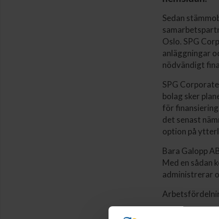
Sedan stämmobe
samarbetspartne
Oslo. SPG Corpo
anläggningar oc
nödvändigt fina
SPG Corporate 
bolag sker plan
för finansierin
det senast näm
option på ytterl
Bara Galopp AB 
Med en sådan k
administrerar o
Arbetsfördelnin
Att skapa en an