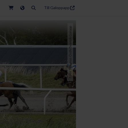
Till Galoppapp
Foto: Magnus Östh/Svensk Galopp