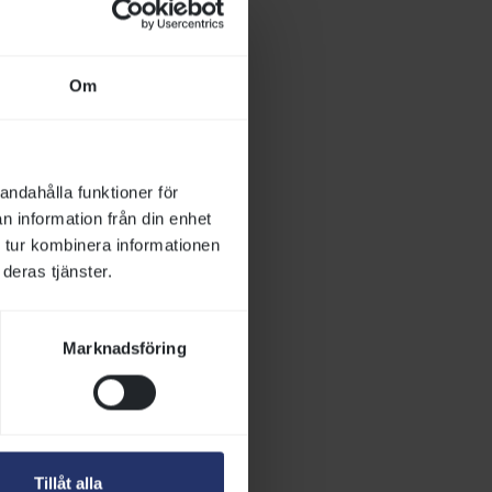
ventarena.
attes enligt
en finns en
Om
råde. Senare
rag som stämman
andahålla funktioner för
mgren är
n information från din enhet
nent
 tur kombinera informationen
mer att ske hos
deras tjänster.
tt kunna
Marknadsföring
5 november,
rojektplan tas
Tillåt alla