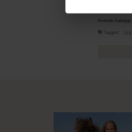
27 september 2
Svensk Galopp:
Taggar:
Orga