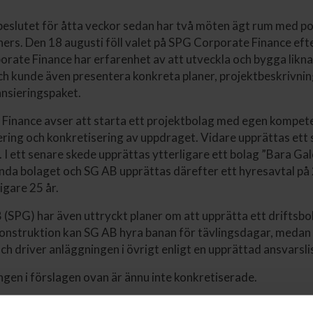
slutet för åtta veckor sedan har två möten ägt rum med po
rs. Den 18 augusti föll valet på SPG Corporate Finance efte
rate Finance har erfarenhet av att utveckla och bygga likn
h kunde även presentera konkreta planer, projektbeskrivnin
nsieringspaket.
Finance avser att starta ett projektbolag med egen kompet
ering och konkretisering av uppdraget. Vidare upprättas ett
g. I ett senare skede upprättas ytterligare ett bolag ”Bara Ga
nda bolaget och SG AB upprättas därefter ett hyresavtal på
igare 25 år.
(SPG) har även uttryckt planer om att upprätta ett driftsbo
onstruktion kan SG AB hyra banan för tävlingsdagar, medan 
ch driver anläggningen i övrigt enligt en upprättad ansvarsli
gen i förslagen ovan är ännu inte konkretiserade.
läggning som kan locka fler och större målgrupper, såväl in