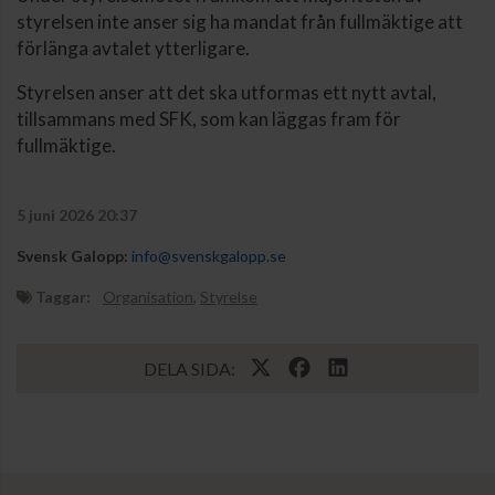
styrelsen inte anser sig ha mandat från fullmäktige att
förlänga avtalet ytterligare.
Styrelsen anser att det ska utformas ett nytt avtal,
tillsammans med SFK, som kan läggas fram för
fullmäktige.
5 juni 2026 20:37
Svensk Galopp:
info@svenskgalopp.se
Taggar:
Organisation
,
Styrelse
DELA SIDA: