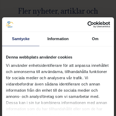
Fler nyheter, artiklar och
annonser
21 juli 2026 | Nyhet
Samtycke
Information
Om
Susanne Afzelius blir ny vd för Svensk
Galopp
Denna webbplats använder cookies
Svensk Galopps styrelse har
Vi använder enhetsidentifierare för att anpassa innehållet
utsett Susanne Afzelius till ny vd
och annonserna till användarna, tillhandahålla funktioner
för Svensk Galopp AB. Hon
för sociala medier och analysera vår trafik. Vi
tillträder tjänsten den 5 oktober
vidarebefordrar även sådana identifierare och annan
och efterträder Björn Nilsson,
Läs mer
information från din enhet till de sociala medier och
som efter ungefär två år som vd
annons- och analysföretag som vi samarbetar med.
har tagit över som
Dessa kan i sin tur kombinera informationen med annan
styrelseordförande i Svensk
12 juni 2026 | Notis
add
information som du har tillhandahållit eller som de har
Galopp.
Rekrytering av ny vd
samlat in när du har använt deras tjänster.