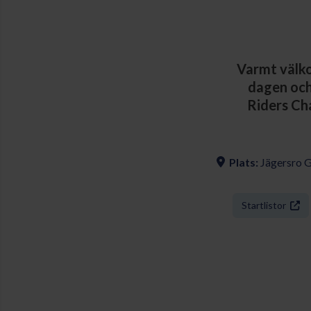
Varmt välko
dagen och 
Riders Cha
Plats:
Jägersro 
Startlistor