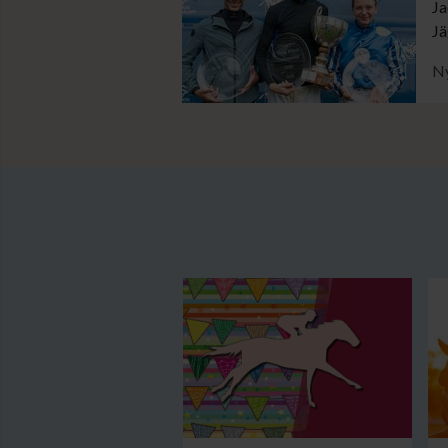
Ja
Jä
tr
Ny
ka