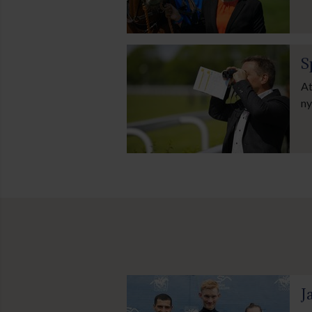
S
At
ny
J