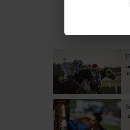
A
Ny inom galop
U
Gi
fi
S
Hä