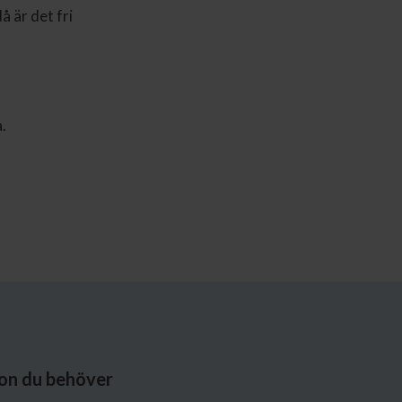
å är det fri
.
ion du behöver