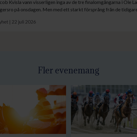
cob Kvisla vann visserligen inga av de tre finalomgångarna i Ole
gersro på onsdagen. Men med ett starkt försprång från de tidigare
e fina placeringar räckte det hela vägen. Han höll undan för Evelin
het | 22 juli 2026
mpen om det åtråvärda priset för unga lärlingar och jockeys.
Fler evenemang