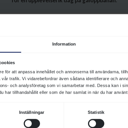
för en upplevelserik dag på galoppbanan.
nför besöket på Jägersro Galopp
lkommen till Jägersro Galopp – en plats där du som besökare får u
r kan du se och lära dig mer om den häftiga galoppsporten tillsam
vsett om du besöker oss för första gången eller är en återkomman
Information
rlig dag hos oss. Här har vi samlat praktisk information som kan va
cookies
at och dryck
e för att anpassa innehållet och annonserna till användarna, tillh
vår trafik. Vi vidarebefordrar även sådana identifierare och anna
lkommen att ta del av vårt mat- och dryckesutbud på Jägersro G
nnons- och analysföretag som vi samarbetar med. Dessa kan i sin
. och våra serveringar håller endast öppet under tävlingsdagar. U
har tillhandahållit eller som de har samlat in när du har använt 
lken dag det är och här kan du läsa mer om vad som serveras under
Inställningar
Statistik