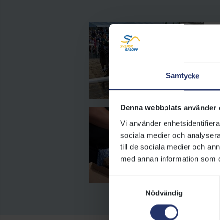
I
Vä
Hä
Oa
Samtycke
hä
Denna webbplats använder 
M
Vi använder enhetsidentifierar
sociala medier och analysera 
Vä
till de sociala medier och a
Co
med annan information som du 
vi
Samtyckesval
Nödvändig