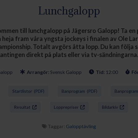
Lunchgalopp
mmen till lunchgalopp på Jägersro Galopp! Ta en 
heja fram våra yngsta jockeys i finalen av Ole L
mpionship. Totalt avgörs åtta lopp. Du kan följa
antingen direkt på plats eller via tv-sändningarna
Galopp
Arrangör:
Svensk Galopp
Tid:
12:00
För
Startlistor (PDF)
Banprogram (PDF)
Banprogram 
Resultat
Lopprepriser
Bildarkiv
Taggar:
Galopptävling