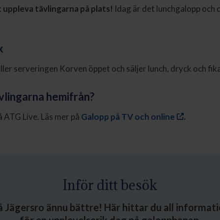
uppleva tävlingarna på plats!
Idag är det lunchgalopp och d
k
åller serveringen Korven öppet och säljer lunch, dryck och fika
ävlingarna hemifrån?
på ATG Live. Läs mer på
Galopp på TV och online
.
Inför ditt besök
å Jägersro ännu bättre! Här hittar du all informat