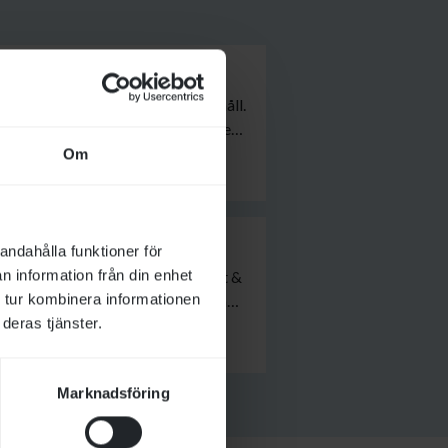
ppleva galoppen på riktigt nära håll.
mans med vänner eller hela familjen.
de gäst hoppas vi att du ska få en
Om
ra bra att veta inför ditt besök.
andahålla funktioner för
n information från din enhet
alopp. Maten serveras av Pembert &
 tur kombinera informationen
tbudet varierar något beroende på
deras tjänster.
 respektive dagar.
Marknadsföring