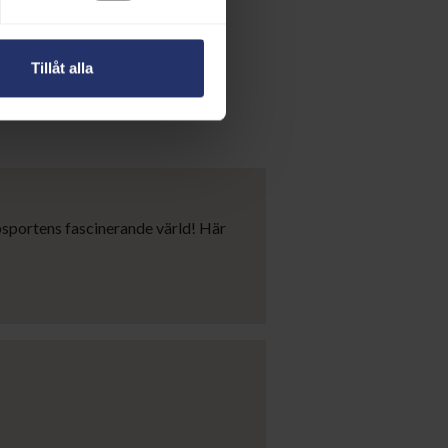
en
Tillåt alla
om hjälper dig
psportens fascinerande värld! Här