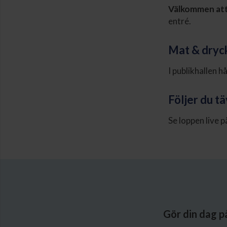
Välkommen att 
entré.
Mat & dryc
I publikhallen h
Följer du t
Se loppen live 
Gör din dag p