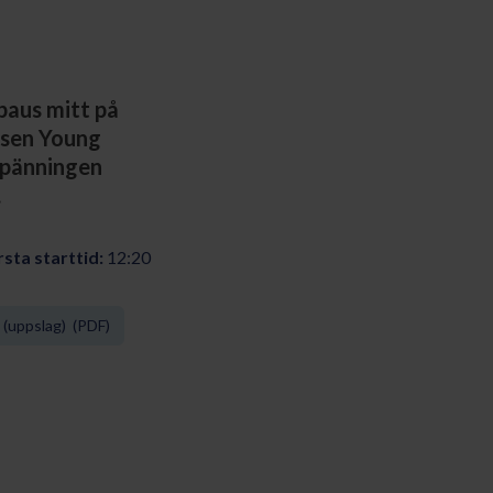
paus mitt på
arsen Young
 spänningen
.
sta starttid:
12:20
(uppslag) (PDF)