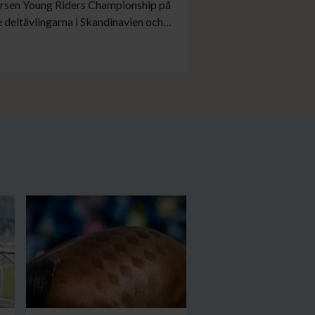
 Larsen Young Riders Championship på
 deltävlingarna i Skandinavien och
a Rönnlund och Lorenzo Putzulu i