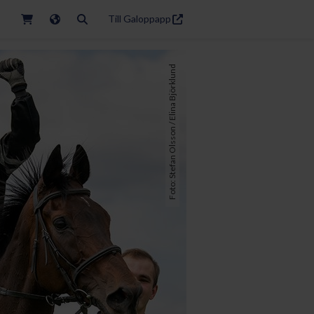
Till Galoppapp
Foto: Stefan Olsson / Elina Björklund