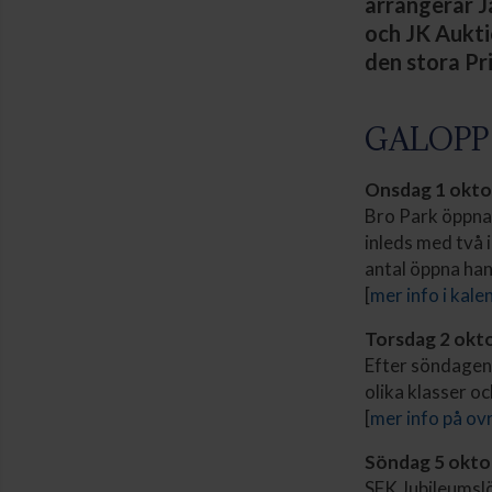
arrangerar J
och JK Aukti
den stora Pr
GALOPP
Onsdag 1 okto
Bro Park öppna
inleds med två 
antal öppna han
[
mer info i kale
Torsdag 2 okto
Efter söndagens 
olika klasser oc
[
mer info på ov
Söndag 5 okto
SFK Jubileumslö