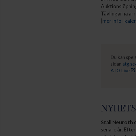
Auktionslöpning
Tävlingarna arr
[
mer info i kale
Du kan spel
sidan
atg.se
ATG Live
NYHETS
Stall Neuroth o
senare år. Efter