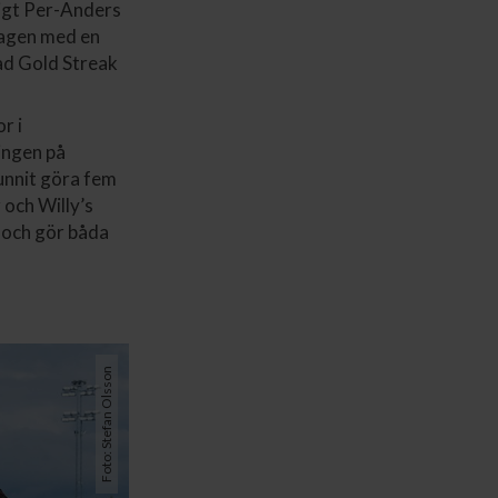
ligt Per-Anders
lagen med en
vad Gold Streak
r i
ingen på
unnit göra fem
 och Willy’s
 och gör båda
Foto: Stefan Olsson