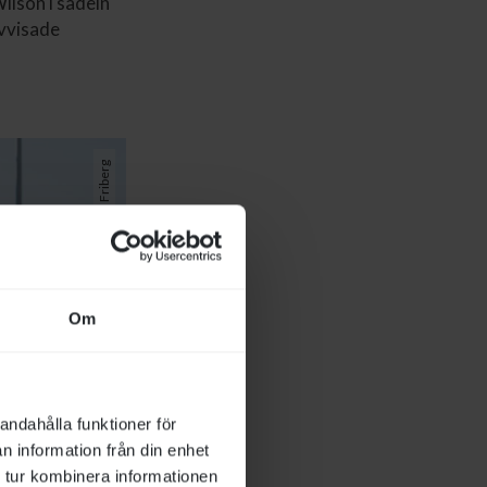
ilson i sadeln
avvisade
Foto: Johanna Friberg
Om
andahålla funktioner för
n information från din enhet
 tur kombinera informationen