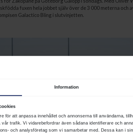
lats för Zakopane på Göteborg Galopp i söndags. Med Oliver W
skfödda fuxen hela jobbet själv över de 3 000 meterna och 
ompisen Galactico Bling i slutvinjetten.
Information
cookies
e för att anpassa innehållet och annonserna till användarna, tillh
vår trafik. Vi vidarebefordrar även sådana identifierare och anna
nnons- och analysföretag som vi samarbetar med. Dessa kan i sin