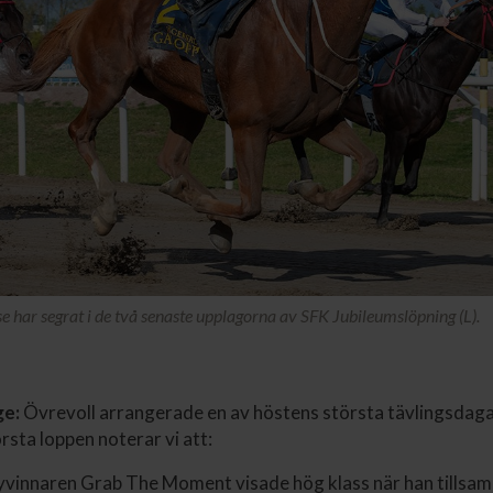
 har segrat i de två senaste upplagorna av SFK Jubileumslöpning (L).
ge:
Övrevoll arrangerade en av höstens största tävlingsdaga
rsta loppen noterar vi att:
vinnaren Grab The Moment visade hög klass när han tills