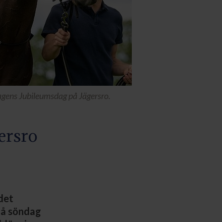
agens Jubileumsdag på Jägersro.
ersro
det
På söndag