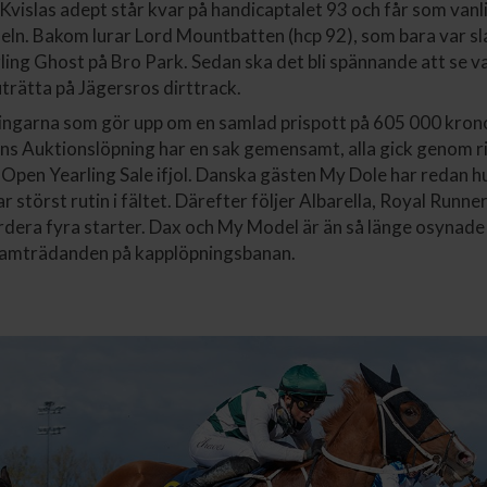
 Kvislas adept står kvar på handicaptalet 93 och får som van
eln. Bakom lurar Lord Mountbatten (hcp 92), som bara var s
ling Ghost på Bro Park. Sedan ska det bli spännande att se 
uträtta på Jägersros dirttrack.
ingarna som gör upp om en samlad prispott på 605 000 krono
ns Auktionslöpning har en sak gemensamt, alla gick genom r
Open Yearling Sale ifjol. Danska gästen My Dole har redan h
r störst rutin i fältet. Därefter följer Albarella, Royal Runner
dera fyra starter. Dax och My Model är än så länge osynade
framträdanden på kapplöpningsbanan.