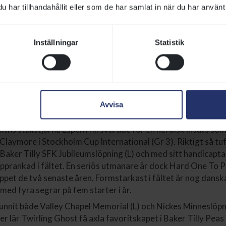
har tillhandahållit eller som de har samlat in när du har använt 
Inställningar
Statistik
e stallkamraten Galactico Bling i Svenskt St Leger på Göteborg Galopp
n:
Jägersro bjuder in till en riktigt kvalitativ tävlingsdag på
Avvisa
lda Listed-löpningar på programmet.
ths stallstjärna Espen Hill svarade för en heroisk insats so
Claymore i Stockholm Cup International (Gr 3). Riktigt så tuf
Baker Tilly SFK Jubileumslöpning (L) och med sitt handicaptal
pprankad i fältet. En seriös utmanare är dock Hard One To Pl
ppet de två senaste åren. Formstarkast i fältet är nog dans
 med fyra segrar på fem starter i år.
vunnit både Valley Chapel Memorial (L) och Nickes Minneslöpnin
er lär Twirling Ghost få axla favoritskapet i Baker Tilly Peas