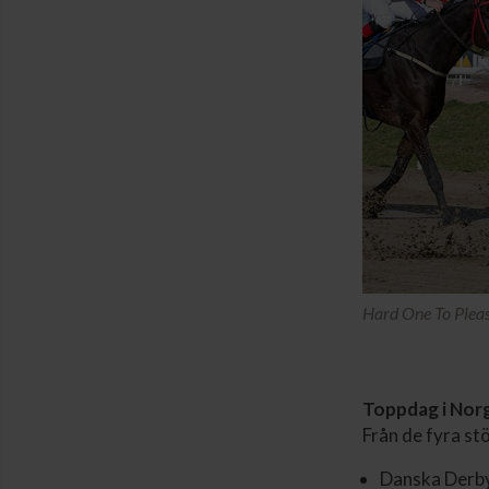
Hard One To Please
Toppdag i Nor
Från de fyra stö
Danska Derby