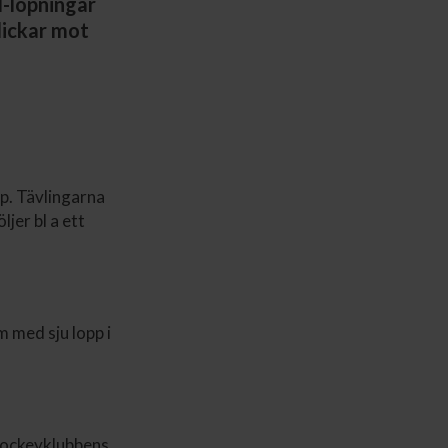
d-löpningar
lickar mot
p. Tävlingarna
jer bl a ett
m med sju lopp i
 Jockeyklubbens