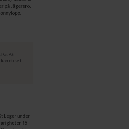
er på Jägersro.
ponnylopp.
ATG. På
kan du se i
St Leger under
varigheten föll