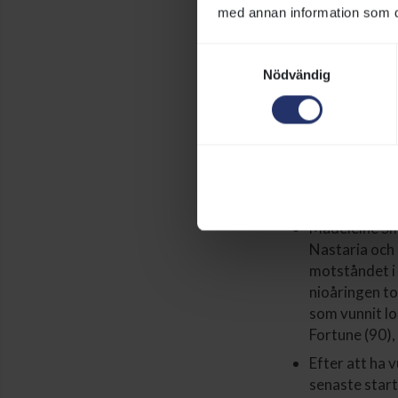
med annan information som du 
Samtyckesval
Nödvändig
Zakopane besegrad
Jubileumsdage
två prestigefyl
Madeleine Smi
Nastaria och 
motståndet i 
nioåringen to
som vunnit lo
Fortune (90),
Efter att ha 
senaste start