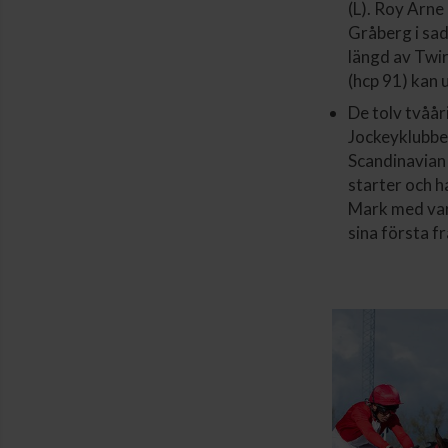
(L). Roy Arne
Gråberg i sad
längd av Twir
(hcp 91) kan 
De tolv tvåår
Jockeyklubbe
Scandinavian 
starter och ha
Mark med var
sina första 