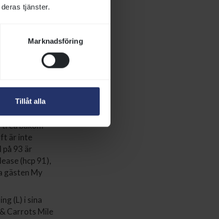
deras tjänster.
Marknadsföring
s finaldag.
 söndag med bl a
Tillåt alla
m trea bakom
ft är inte
 på 93 är
ease (hcp 91),
ka gästen My
g (L) i sina
 & Carrots Mile