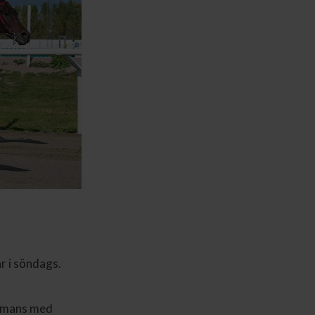
r i söndags.
ammans med