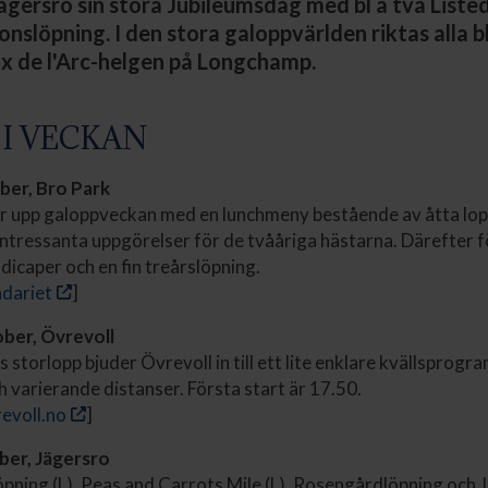
ägersro sin stora Jubileumsdag med bl a två Liste
onslöpning. I den stora galoppvärlden riktas alla b
ix de l'Arc-helgen på Longchamp.
 I VECKAN
ber, Bro Park
r upp galoppveckan med en lunchmeny bestående av åtta lop
intressanta uppgörelser för de tvååriga hästarna. Därefter föl
dicaper och en fin treårslöpning.
ndariet
]
ber, Övrevoll
storlopp bjuder Övrevoll in till ett lite enklare kvällsprogra
h varierande distanser. Första start är 17.50.
revoll.no
]
ber, Jägersro
pning (L), Peas and Carrots Mile (L), Rosengårdlöpning och