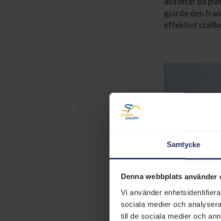
alla bitar på p
gjorde den fran
effektivt stallk
Samtycke
Denna webbplats använder 
Vi använder enhetsidentifierar
sociala medier och analysera 
till de sociala medier och a