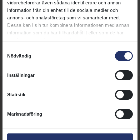
vidarebefordrar även sådana identifierare och annan
7 september 2021 13:11
information från din enhet till de sociala medier och
Svensk Galopp:
info@svenskgalopp.se
annons- och analysföretag som vi samarbetar med.
Dessa kan i sin tur kombinera informationen med annan
Taggar:
Organisation
information som du har tillhandahållit eller som de har
samlat in när du har använt deras tjänster.
DELA SIDA:
Samtyckesval
Nödvändig
Inställningar
Fler nyheter, artiklar och
Statistik
annonser
Marknadsföring
21 juli 2026 | Nyhet
Susanne Afzelius blir ny vd för Svensk