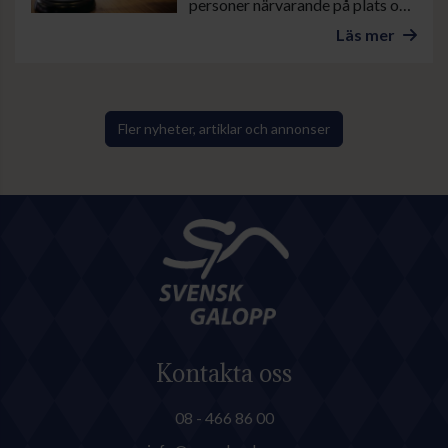
personer närvarande på plats och
ytterligare ett antal åhörare på
Läs mer
digital distans. Förutom de 35
fullmäktigeledamöterna deltog
även delar av den avgående
styrelsen samt representanter
Fler nyheter, artiklar och annonser
för valberedning och
ekonomifunktioner.
Kontakta oss
08 - 466 86 00