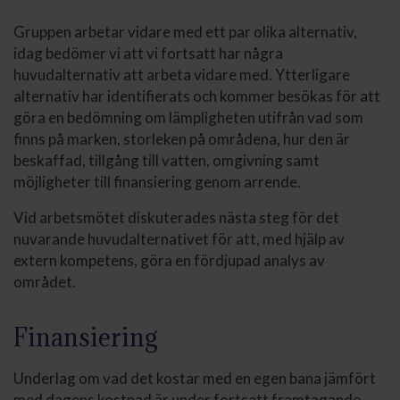
Gruppen arbetar vidare med ett par olika alternativ,
idag bedömer vi att vi fortsatt har några
huvudalternativ att arbeta vidare med. Ytterligare
alternativ har identifierats och kommer besökas för att
göra en bedömning om lämpligheten utifrån vad som
finns på marken, storleken på områdena, hur den är
beskaffad, tillgång till vatten, omgivning samt
möjligheter till finansiering genom arrende.
Vid arbetsmötet diskuterades nästa steg för det
nuvarande huvudalternativet för att, med hjälp av
extern kompetens, göra en fördjupad analys av
området.
Finansiering
Underlag om vad det kostar med en egen bana jämfört
med dagens kostnad är under fortsatt framtagande.