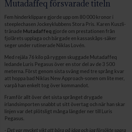
Mutadaffeq försvarade titeln
Fem hinderklippare gjorde upp om 80 000 kronor i
steeplechasen Jockeyklubbens Stora Pris. Karen Kuszli-
tränade
Mutadaffeq
gjorde om prestationen från
fjolårets upplaga och bärgade en kassaskåps-säker
seger under rutinerade Niklas Lovén.
Med rejäla 76 kilo på ryggen skuggade Mutadaffeq
ledande Luris Pegasus över en stor del av de 3 500
meterna. Först genom sista sväng med tre språng kvar
att hoppa bad Niklas New Approach-sonen om lite mer,
varpå han enkelt tog över kommandot.
Framför allt över det sista språnget drygade
irlandsimporten snabbt ut sitt övertag och när han skar
linjen var det plötsligt många längder ner till Luris
Pegasus.
-
Det var mycket vikt att bära på idag och jag försökte spara