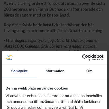
Även Disraeli gjorde ett försök att utmana över de sista
200 meterna, men Farhh Out hade krafter sparade och
bärgade segern med en knapp längd.
Roy Arne Kvisla hade bara två starthästar den här
tävlingsdagen och kunde alltså inte få bättre utdelning.
-
Efter dagens seger tycker jag att Farhh Out förtjänar en
plats i 1000 Guineas. Gräs bör inte vara någon nackdel
,
sade tränaren om stoet som ägs av Stall Direkt och är
uppfött av Egendomsmäklarna i Slöta AB.
Samtycke
Information
Om
Denna webbplats använder cookies
Vi använder enhetsidentifierare för att anpassa innehållet
och annonserna till användarna, tillhandahålla funktioner
för sociala medier och analysera vår trafik. Vi