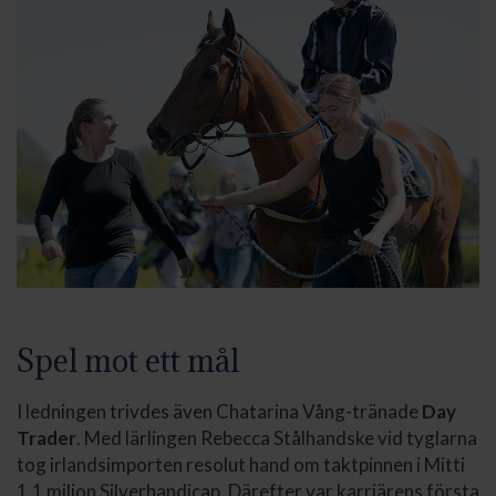
Spel mot ett mål
I ledningen trivdes även Chatarina Vång-tränade
Day
Trader
. Med lärlingen Rebecca Stålhandske vid tyglarna
tog irlandsimporten resolut hand om taktpinnen i Mitti
1,1 miljon Silverhandicap. Därefter var karriärens första