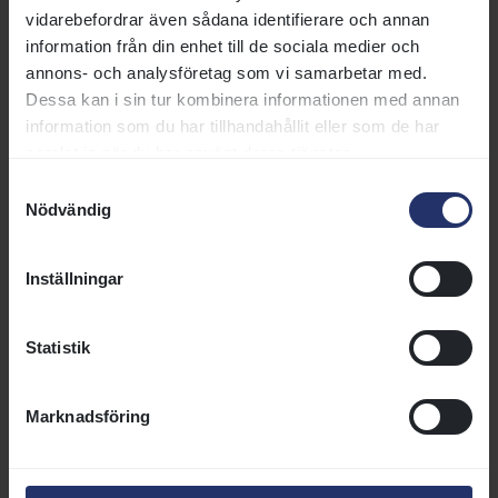
vidarebefordrar även sådana identifierare och annan
information från din enhet till de sociala medier och
annons- och analysföretag som vi samarbetar med.
Dessa kan i sin tur kombinera informationen med annan
information som du har tillhandahållit eller som de har
samlat in när du har använt deras tjänster.
Samtyckesval
Nödvändig
Ingen kunde fånga Visiteur Du
Inställningar
Pom
Med tre kilos lärlingslättnad blev
Visiteur Du Pom
Statistik
svårfångad i handicapen Elitloppet 27-29 maj. Malva
Blademo sände tidigt fram Alice Elmerskogs valack till
Marknadsföring
ledningen och från den positionen släppte den elvaårige
hederkämpen ingen över bron.