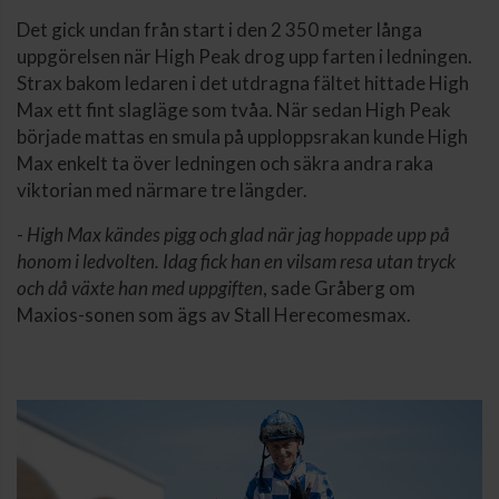
Det gick undan från start i den 2 350 meter långa
uppgörelsen när High Peak drog upp farten i ledningen.
Strax bakom ledaren i det utdragna fältet hittade High
Max ett fint slagläge som tvåa. När sedan High Peak
började mattas en smula på upploppsrakan kunde High
Max enkelt ta över ledningen och säkra andra raka
viktorian med närmare tre längder.
-
High Max kändes pigg och glad när jag hoppade upp på
honom i ledvolten. Idag fick han en vilsam resa utan tryck
och då växte han med uppgiften
, sade Gråberg om
Maxios-sonen som ägs av Stall Herecomesmax.