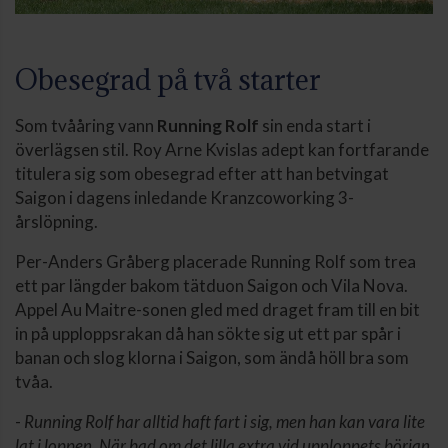
Obesegrad på två starter
Som tvååring vann
Running Rolf
sin enda start i
överlägsen stil. Roy Arne Kvislas adept kan fortfarande
titulera sig som obesegrad efter att han betvingat
Saigon i dagens inledande Kranzcoworking 3-
årslöpning.
Per-Anders Gråberg placerade Running Rolf som trea
ett par längder bakom tätduon Saigon och Vila Nova.
Appel Au Maitre-sonen gled med draget fram till en bit
in på upploppsrakan då han sökte sig ut ett par spår i
banan och slog klorna i Saigon, som ändå höll bra som
tvåa.
-
Running Rolf har alltid haft fart i sig, men han kan vara lite
lat i loppen. När bad om det lilla extra vid upploppets början