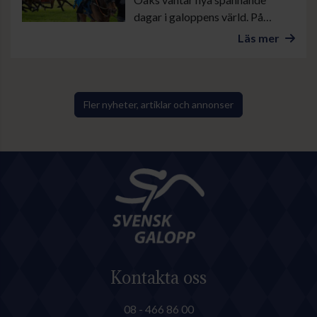
dagar i galoppens värld. På
onsdag är det lunchgalopp på
Läs mer
Bro Park. Övrevoll tävlar som
vanligt torsdag kväll och på
lördag galopperas det i danska
Ålborg. Sedan avslutas veckan
Fler nyheter, artiklar och annonser
med årets stora familjedag på
Göteborg Galopp med bland
annat Göteborgs Stora Pris.
Kontakta oss
08 - 466 86 00