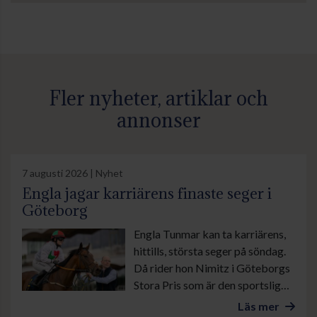
Fler nyheter, artiklar och
annonser
7 augusti 2026 | Nyhet
Engla jagar karriärens finaste seger i
Göteborg
Engla Tunmar kan ta karriärens,
hittills, största seger på söndag.
Då rider hon Nimitz i Göteborgs
Stora Pris som är den sportsliga
höjdpunkten under banans stora
Läs mer