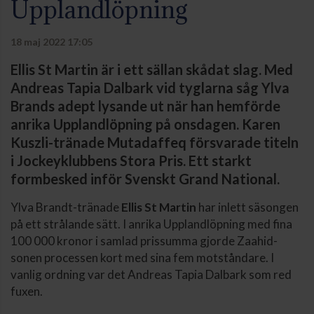
Upplandlöpning
18 maj 2022 17:05
Ellis St Martin är i ett sällan skådat slag. Med
Andreas Tapia Dalbark vid tyglarna såg Ylva
Brands adept lysande ut när han hemförde
anrika Upplandlöpning på onsdagen. Karen
Kuszli-tränade Mutadaffeq försvarade titeln
i Jockeyklubbens Stora Pris. Ett starkt
formbesked inför Svenskt Grand National.
Ylva Brandt-tränade
Ellis St Martin
har inlett säsongen
på ett strålande sätt. I anrika Upplandlöpning med fina
100 000 kronor i samlad prissumma gjorde Zaahid-
sonen processen kort med sina fem motståndare. I
vanlig ordning var det Andreas Tapia Dalbark som red
fuxen.