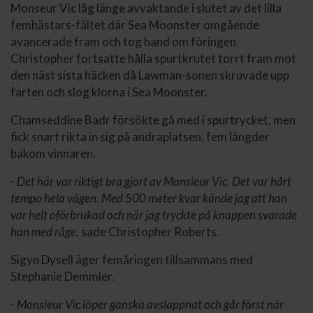
Monseur Vic låg länge avvaktande i slutet av det lilla
femhästars-fältet där Sea Moonster omgående
avancerade fram och tog hand om föringen.
Christopher fortsatte hålla spurtkrutet torrt fram mot
den näst sista häcken då Lawman-sonen skruvade upp
farten och slog klorna i Sea Moonster.
Chamseddine Badr försökte gå med i spurtrycket, men
fick snart rikta in sig på andraplatsen, fem längder
bakom vinnaren.
-
Det här var riktigt bra gjort av Monsieur Vic. Det var hårt
tempo hela vägen. Med 500 meter kvar kände jag att han
var helt oförbrukad och när jag tryckte på knappen svarade
han med råge
, sade Christopher Roberts.
Sigyn Dysell äger femåringen tillsammans med
Stephanie Demmler.
-
Monsieur Vic löper ganska avslappnat och går först när