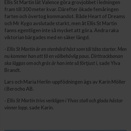
Ellis St Martin lät Valence göra grovjobbet i ledningen
fram till 300 meter kvar. Därefter ökade femåringen
farten och övertog kommandot. Både Heart of Dreams
och Mr Kygo avslutade starkt, men åt Ellis St Martin
fanns egentligen inte så mycket att göra. Andra raka
viktorian bärgades med en säker längd.
-
Ellis St Martin är en stenhård häst som tål täta starter. Men
nu kommer han att få en välbehövlig paus. Dirttrackbanan
ska läggas om och gräs är han inte så förtjust i
, sade Ylva
Brandt.
Lars och Maria Herlin-uppfödningen ägs av Karin Möller
i Berocho AB.
-
Ellis St Martin trivs verkligen i Ylvas stall och glada hästar
vinner lopp
, sade Karin.