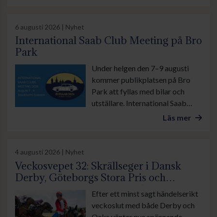
familjedag.
6 augusti 2026 | Nyhet
International Saab Club Meeting på Bro
Park
Under helgen den 7–9 augusti
kommer publikplatsen på Bro
Park att fyllas med bilar och
utställare. International Saab
Club Meeting lockar
Läs mer
motorentusiaster från när och
fjärran. Arrangören räknar med
stor publiktillströmning.
4 augusti 2026 | Nyhet
Veckosvepet 32: Skrällseger i Dansk
Derby, Göteborgs Stora Pris och
suverän insats av Lamborghini BF
Efter ett minst sagt händelserikt
veckoslut med både Derby och
Oaks väntar nya spännande