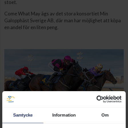
stoet.
Come What May ägs av det stora konsortiet Min
Galopphäst Sverige AB, där man har möjlighet att köpa
en andel för en liten peng.
Samtycke
Information
Om