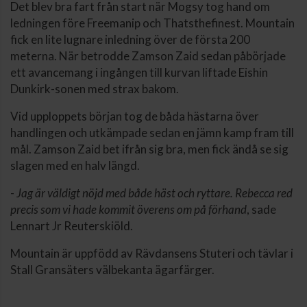
Det blev bra fart från start när Mogsy tog hand om
ledningen före Freemanip och Thatsthefinest. Mountain
fick en lite lugnare inledning över de första 200
meterna. När betrodde Zamson Zaid sedan påbörjade
ett avancemang i ingången till kurvan liftade Eishin
Dunkirk-sonen med strax bakom.
Vid upploppets början tog de båda hästarna över
handlingen och utkämpade sedan en jämn kamp fram till
mål. Zamson Zaid bet ifrån sig bra, men fick ändå se sig
slagen med en halv längd.
-
Jag är väldigt nöjd med både häst och ryttare. Rebecca red
precis som vi hade kommit överens om på förhand
, sade
Lennart Jr Reuterskiöld.
Mountain är uppfödd av Rävdansens Stuteri och tävlar i
Stall Gransäters välbekanta ägarfärger.