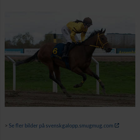
>
Se fler bilder på svenskgalopp.smugmug.com