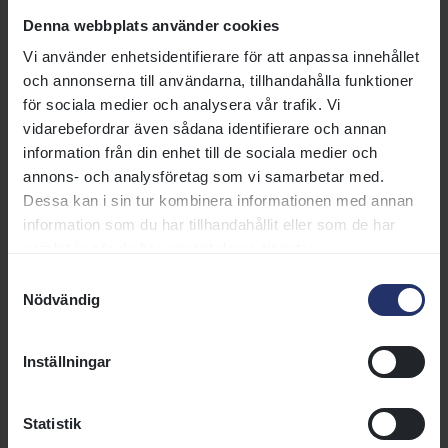
Denna webbplats använder cookies
Vi använder enhetsidentifierare för att anpassa innehållet
Spurtade hem 85 000 kronor
och annonserna till användarna, tillhandahålla funktioner
för sociala medier och analysera vår trafik. Vi
Miss Rachel Zane
bjöd på en härlig slutrökare i en Silver
vidarebefordrar även sådana identifierare och annan
Premium med generösa 85 000 kronor i förstapris.
information från din enhet till de sociala medier och
Cornelia Hartsmar red irlandsimporten som tränas av
annons- och analysföretag som vi samarbetar med.
Annika Delinder.
Dessa kan i sin tur kombinera informationen med annan
information som du har tillhandahållit eller som de har
Nevile Chamberlain anförde den 1 730 meter långa
samlat in när du har använt deras tjänster.
uppgörelsen fram till utgången av sista sväng då han
blev rejält utmanad av Röde Baronen, Cece Adorable
Samtyckesval
och Civilon.
Nödvändig
Från en position ytterligare en bit ner i fältet hade även
Inställningar
Miss Rachel Zane avancerat fram i ett fint slagläge
strax bakom tätgruppen.
Statistik
Vid upploppets början styrde Cornelia Hartsmar ut El