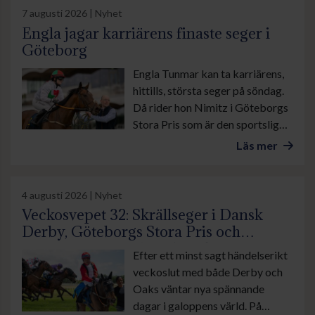
7 augusti 2026 | Nyhet
Engla jagar karriärens finaste seger i
Göteborg
Engla Tunmar kan ta karriärens,
hittills, största seger på söndag.
Då rider hon Nimitz i Göteborgs
Stora Pris som är den sportsliga
höjdpunkten under banans stora
Läs mer
familjedag.
4 augusti 2026 | Nyhet
Veckosvepet 32: Skrällseger i Dansk
Derby, Göteborgs Stora Pris och
suverän insats av Lamborghini BF
Efter ett minst sagt händelserikt
veckoslut med både Derby och
Oaks väntar nya spännande
dagar i galoppens värld. På