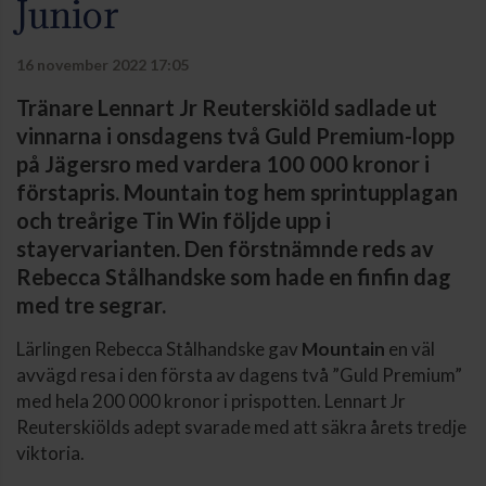
Junior
16 november 2022 17:05
Tränare Lennart Jr Reuterskiöld sadlade ut
vinnarna i onsdagens två Guld Premium-lopp
på Jägersro med vardera 100 000 kronor i
förstapris. Mountain tog hem sprintupplagan
och treårige Tin Win följde upp i
stayervarianten. Den förstnämnde reds av
Rebecca Stålhandske som hade en finfin dag
med tre segrar.
Lärlingen Rebecca Stålhandske gav
Mountain
en väl
avvägd resa i den första av dagens två ”Guld Premium”
med hela 200 000 kronor i prispotten. Lennart Jr
Reuterskiölds adept svarade med att säkra årets tredje
viktoria.