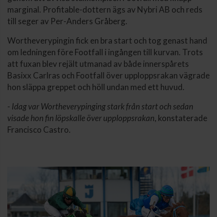
marginal. Profitable-dottern ägs av Nybri AB och reds
till seger av Per-Anders Gråberg.
Wortheverypingin fick en bra start och tog genast hand
om ledningen före Footfall i ingången till kurvan. Trots
att fuxan blev rejält utmanad av både innerspårets
Basixx Carlras och Footfall över upploppsrakan vägrade
hon släppa greppet och höll undan med ett huvud.
-
Idag var Wortheverypinging stark från start och sedan
visade hon fin löpskalle över upploppsrakan
, konstaterade
Francisco Castro.