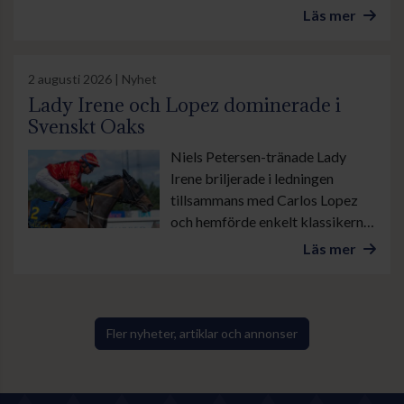
onsdag är det lunchgalopp på
Läs mer
Bro Park. Övrevoll tävlar som
vanligt torsdag kväll och på
lördag galopperas det i danska
2 augusti 2026 | Nyhet
Ålborg. Sedan avslutas veckan
Lady Irene och Lopez dominerade i
med årets stora familjedag på
Svenskt Oaks
Göteborg Galopp med bland
Niels Petersen-tränade Lady
annat Göteborgs Stora Pris.
Irene briljerade i ledningen
tillsammans med Carlos Lopez
och hemförde enkelt klassikern
Svenskt Oaks, stonas eget Derby
Läs mer
på Jägersro. I kortvarianten
Altamiralöpning lämnade
Zensation med sin tränare
Madeleine Smith i sadeln
Fler nyheter, artiklar och annonser
motståndarna bakom sig genom
sista sväng och vann lekande lätt.