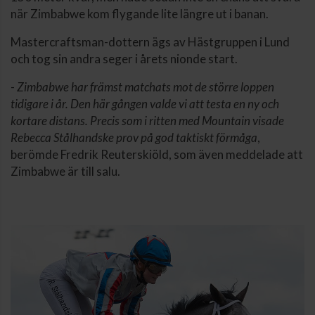
när Zimbabwe kom flygande lite längre ut i banan.
Mastercraftsman-dottern ägs av Hästgruppen i Lund
och tog sin andra seger i årets nionde start.
-
Zimbabwe har främst matchats mot de större loppen
tidigare i år. Den här gången valde vi att testa en ny och
kortare distans. Precis som i ritten med Mountain visade
Rebecca Stålhandske prov på god taktiskt förmåga
,
berömde Fredrik Reuterskiöld, som även meddelade att
Zimbabwe är till salu.