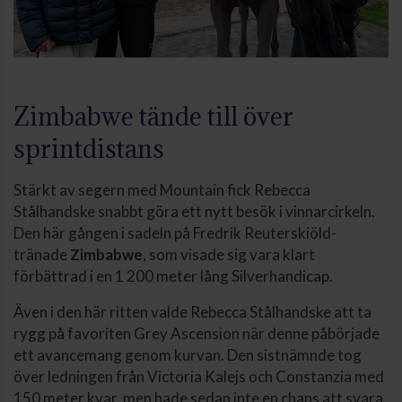
Zimbabwe tände till över
sprintdistans
Stärkt av segern med Mountain fick Rebecca
Stålhandske snabbt göra ett nytt besök i vinnarcirkeln.
Den här gången i sadeln på Fredrik Reuterskiöld-
tränade
Zimbabwe
, som visade sig vara klart
förbättrad i en 1 200 meter lång Silverhandicap.
Även i den här ritten valde Rebecca Stålhandske att ta
rygg på favoriten Grey Ascension när denne påbörjade
ett avancemang genom kurvan. Den sistnämnde tog
över ledningen från Victoria Kalejs och Constanzia med
150 meter kvar, men hade sedan inte en chans att svara