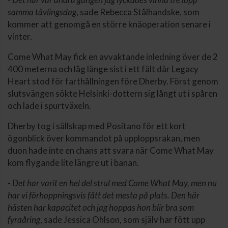
samma tävlingsdag
, sade Rebecca Stålhandske, som
kommer att genomgå en större knäoperation senare i
vinter.
Come What May fick en avvaktande inledning över de 2
400 meterna och låg länge sist i ett fält där Legacy
Heart stod för farthållningen före Dherby. Först genom
slutsvängen sökte Helsinki-dottern sig långt ut i spåren
och lade i spurtväxeln.
Dherby tog i sällskap med Positano för ett kort
ögonblick över kommandot på upploppsrakan, men
duon hade inte en chans att svara när Come What May
kom flygande lite längre ut i banan.
-
Det har varit en hel del strul med Come What May, men nu
har vi förhoppningsvis fått det mesta på plats. Den här
hästen har kapacitet och jag hoppas hon blir bra som
fyraåring
, sade Jessica Ohlson, som själv har fött upp