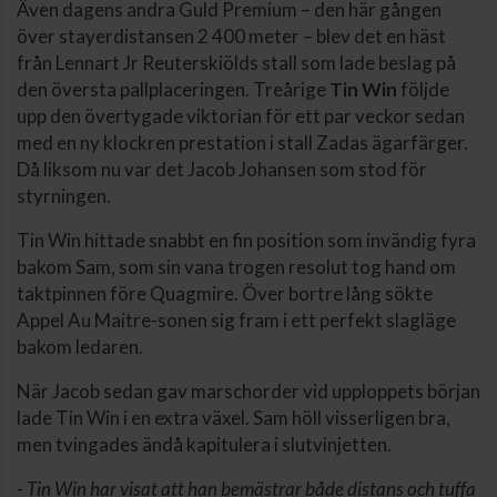
Även dagens andra Guld Premium – den här gången
över stayerdistansen 2 400 meter – blev det en häst
från Lennart Jr Reuterskiölds stall som lade beslag på
den översta pallplaceringen. Treårige
Tin Win
följde
upp den övertygade viktorian för ett par veckor sedan
med en ny klockren prestation i stall Zadas ägarfärger.
Då liksom nu var det Jacob Johansen som stod för
styrningen.
Tin Win hittade snabbt en fin position som invändig fyra
bakom Sam, som sin vana trogen resolut tog hand om
taktpinnen före Quagmire. Över bortre lång sökte
Appel Au Maitre-sonen sig fram i ett perfekt slagläge
bakom ledaren.
När Jacob sedan gav marschorder vid upploppets början
lade Tin Win i en extra växel. Sam höll visserligen bra,
men tvingades ändå kapitulera i slutvinjetten.
-
Tin Win har visat att han bemästrar både distans och tuffa