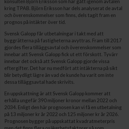
konsulten Björn Eriksson som har gått igenom avtalen
kring TPAB. Björn Eriksson har dels analyserat de avtal
och överenskommelser som finns, dels tagit fram en
prognos på intäkter över tid.
Svensk Galopp får utbetalningar i takt med att
byggrätterna på fastigheterna avyttras. Fram till 2017
gjordes flera tilläggsavtal och överenskommelser som
innebar att Svensk Galopp fick ut ett förskott. Tyvärr
innebar det också att Svensk Galopp gjorde vissa
eftergifter. Det har nu medfört att intäkterna på sikt
blir betydligt lägre än vad de kunde ha varit om inte
dessa tilläggsavtal hade skrivits.
En uppskattning är att Svensk Galopp kommer att
erhålla ungefär 390 miljoner kronor mellan 2022 och
2034. Enligt den här prognosen kan vi få en utbetalning
på 13 miljoner kr år 2022 och 125 miljoner kr år 2026.
Prognosen bygger på uppskattat kvadratmeterpris
men det finns flera osäkerhetsfaktorer så som