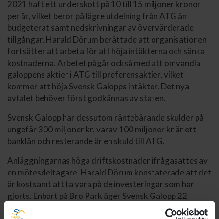
2021 haft ett underskott på 10 till 15 miljoner kronor
per år, vilket beror på lägre utdelning från ATG än
budgeterat samt nedskrivningar av övervärderade
tillgångar. Harald Dörum berättade att organisationen
fortsätter att arbeta för att höja intäkterna och sänka
kostnaderna. Arbetet pågår också med att omvandla
galoppens aktier i ATG till preferensaktier, vilket
kommer att höja Svensk Galopps intäkter. Det nya
avtalet behöver först godkännas av staten.
Svensk Galopp har dessutom räntebärande skulder på
ungefär 300 miljoner kr, varav 100 miljoner kr är ett
banklån och resterande är en skuld till ATG.
Anläggningarnas höga driftskostnader ifrågasattes av
en mötesdeltagare. Harald Dörum konstaterade att det
är kostsamt att ta vara på de investeringar som har
gjorts. Enbart på Bro Park äger Svensk Galopp 22
byggnader - utöver de byggnader som används för