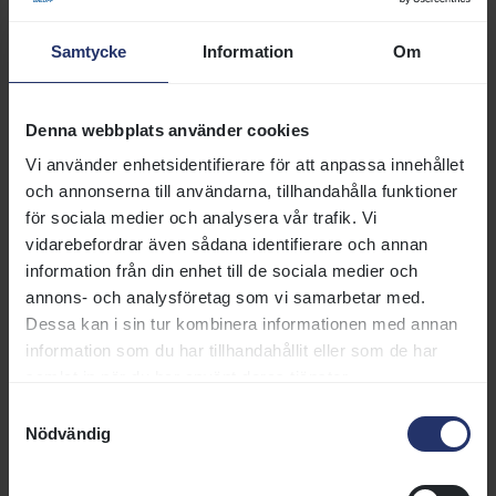
galoppverksamheten. Flera är k-märkta byggnader i
stort behov av renovering.
Samtycke
Information
Om
Tre alternativ för ny bana i Skåne
Denna webbplats använder cookies
Svensk Galopps ordförande Anders Lilius berättade om
Vi använder enhetsidentifierare för att anpassa innehållet
arbetet med en ny bana i Skåne. Han framhöll att det
och annonserna till användarna, tillhandahålla funktioner
inte finns någon tvekan om att en ny bana ska byggas,
för sociala medier och analysera vår trafik. Vi
men att vi måste anpassa oss efter ekonomin. Just nu
vidarebefordrar även sådana identifierare och annan
ser styrelsen tre möjliga alternativ.
information från din enhet till de sociala medier och
Det första alternativet skulle innebära att Svensk
annons- och analysföretag som vi samarbetar med.
Galopp bygger en komplett galoppanläggning i Bara. En
Dessa kan i sin tur kombinera informationen med annan
sådan anläggning, fullt utbyggd, beräknas kosta
information som du har tillhandahållit eller som de har
ungefär 550 miljoner kr. Anders Lilius konstaterade
samlat in när du har använt deras tjänster.
dock att Svensk Galopps utrymme för större
Samtyckesval
investeringar är ytterst begränsad. Vi bedöms ha svårt
Nödvändig
att få nya banklån och därtill finns en stor osäkerhet
gällande kostnaden av långsiktig finansiering, då en