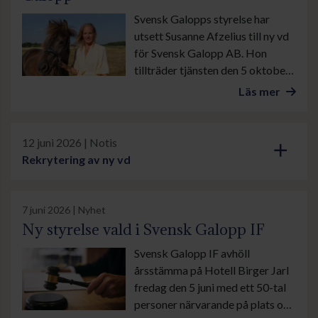
Svensk Galopps styrelse har
utsett Susanne Afzelius till ny vd
för Svensk Galopp AB. Hon
tillträder tjänsten den 5 oktober
och efterträder Björn Nilsson,
Läs mer
som efter ungefär två år som vd
har tagit över som
styrelseordförande i Svensk
12 juni 2026 | Notis
add
Galopp.
Rekrytering av ny vd
7 juni 2026 | Nyhet
Ny styrelse vald i Svensk Galopp IF
Svensk Galopp IF avhöll
årsstämma på Hotell Birger Jarl
fredag den 5 juni med ett 50-tal
personer närvarande på plats och