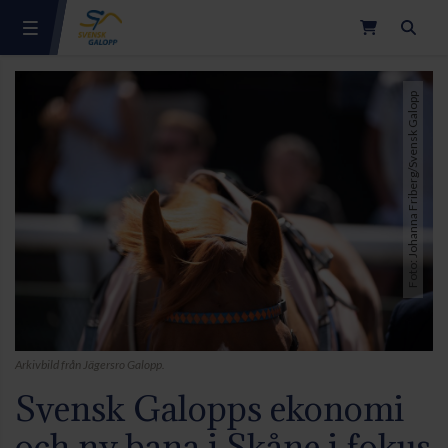
Sök
Foto: Johanna Friberg/Svensk Galopp
Arkivbild från Jägersro Galopp.
Svensk Galopps ekonomi
och ny bana i Skåne i fokus