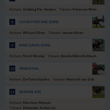
Ryttare:
Gråberg Per-Anders
Tränare:
Petersen Niels
GOOD FORTUNE (DEN)
8
Ryttare:
Wilson Oliver
Tränare:
Jensen Sören
KING DAVID (DEN)
9
Ryttare:
Stott Nicolaj
Tränare:
Bonde Rikke Rohbach
SENESCHAL
10
Ryttare:
De Paiva Sandro
Tränare:
Neuroth Jan-Erik
SEAKINE (FR)
11
Ryttare:
Martinez Manuel
Tränare:
Melander Stefan (a)