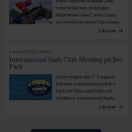
Niels Petersen-tränade Lady
annat Göteborgs Stora Pris.
Irene briljerade i ledningen
tillsammans med Carlos Lopez
och hemförde enkelt klassikern
Svenskt Oaks, stonas eget Derby
Läs mer
på Jägersro. I kortvarianten
Altamiralöpning lämnade
Zensation med sin tränare
1 augusti 2026 | Nyhet
Madeleine Smith i sadeln
International Saab Club Meeting på Bro
motståndarna bakom sig genom
Park
sista sväng och vann lekande lätt.
Under helgen den 7–9 augusti
kommer publikplatsen på Bro
Park att fyllas med bilar och
utställare. International Saab
Club Meeting lockar
Läs mer
motorentusiaster från när och
fjärran. Arrangören räknar med
stor publiktillströmning.