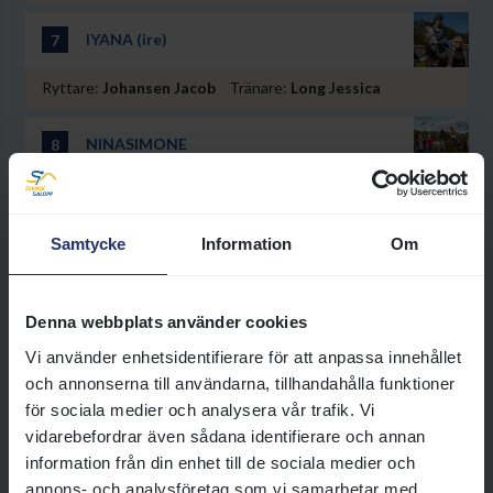
IYANA (ire)
7
Ryttare:
Johansen Jacob
Tränare:
Long Jessica
NINASIMONE
8
Ryttare:
Öhgren Alina
Tränare:
Wahl Patrick
Samtycke
Information
Om
BLUERIDGE SILVER (IRE)
9
Ryttare:
Gråberg Per-Anders
Tränare:
Mortensen Tina
Denna webbplats använder cookies
Vi använder enhetsidentifierare för att anpassa innehållet
EMPRESS BLING (IRE)
10
och annonserna till användarna, tillhandahålla funktioner
för sociala medier och analysera vår trafik. Vi
Ryttare:
Putzulu Lorenzo (l)
Tränare:
Petersen Niels
vidarebefordrar även sådana identifierare och annan
information från din enhet till de sociala medier och
EMMA EMILLEEN (GB)
11
annons- och analysföretag som vi samarbetar med.