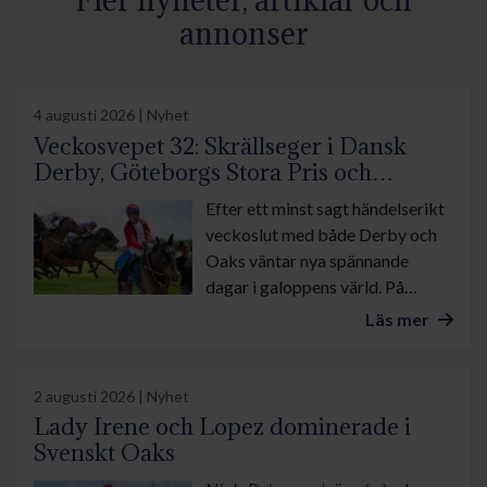
Fler nyheter, artiklar och
annonser
4 augusti 2026 | Nyhet
Veckosvepet 32: Skrällseger i Dansk
Derby, Göteborgs Stora Pris och
suverän insats av Lamborghini BF
Efter ett minst sagt händelserikt
veckoslut med både Derby och
Oaks väntar nya spännande
dagar i galoppens värld. På
onsdag är det lunchgalopp på
Läs mer
Bro Park. Övrevoll tävlar som
vanligt torsdag kväll och på
lördag galopperas det i danska
2 augusti 2026 | Nyhet
Ålborg. Sedan avslutas veckan
Lady Irene och Lopez dominerade i
med årets stora familjedag på
Svenskt Oaks
Göteborg Galopp med bland