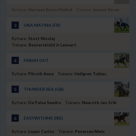
Ryttare:
Narvaez Bravo Maikel
Tränare:
Jensen Sören
UNA MATINA (FR)
3
Ryttare:
Stott Nicolaj
Tränare:
Reuterskiöld Jr Lennart
FARHH OUT
4
Ryttare:
Pilroth Anna
Tränare:
Hellgren Tobias
THUNDER SEA (GB)
5
Ryttare:
De Paiva Sandro
Tränare:
Neuroth Jan-Erik
EASYWITHME (IRE)
6
Ryttare:
Lopez Carlos
Tränare:
Petersen Niels