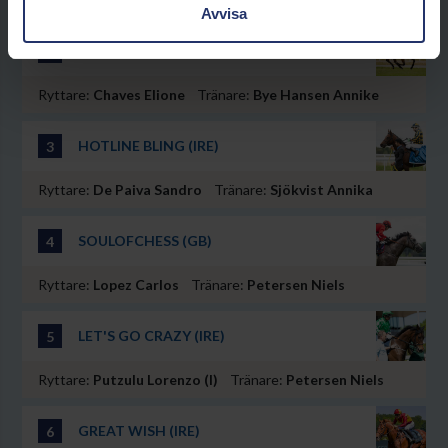
Avvisa
APHELIOS (GB)
2
Ryttare:
Chaves Elione
Tränare:
Bye Hansen Annike
HOTLINE BLING (IRE)
3
Ryttare:
De Paiva Sandro
Tränare:
Sjökvist Annika
SOULOFCHESS (GB)
4
Ryttare:
Lopez Carlos
Tränare:
Petersen Niels
LET'S GO CRAZY (IRE)
5
Ryttare:
Putzulu Lorenzo (l)
Tränare:
Petersen Niels
GREAT WISH (IRE)
6