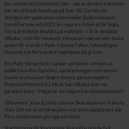
har samlat ett formstarkt fält – sex av de elva startande
har ett officiellt handicap på över 90. Det blir ett
återigen ett spännande möte mellan fjolårsvinnaren
Good Fortune och 2023 års segrare Admiral De Vega.
Förra året bytte de plats på mållinjen – i år är de båda
tillbaka, redo för revansch. Utmanare saknas inte: bland
andra får vi se Bro Park-tränade Falkor, nykomlingen
Havandi och flera andra topphästar på gräset.
Bro Park Vårsprint (L) samlar sju hästar och leds av
publikfavoriten Aphelios, sprinterkungen som senast
visade styrka över längre distans genom segern i
Pramms Memorial (L). Nu är han tillbaka över sin
paradsträcka – frågan är om någon kan utmana honom?
I Bloomers' Vase (L) möts elva av Skandinaviens främsta
ston. Det ser ut att bli en jämn och oviss uppgörelse där
flera starka namn gör upp om titeln.
Startlistorna till Stockholms Stora Pris och de två