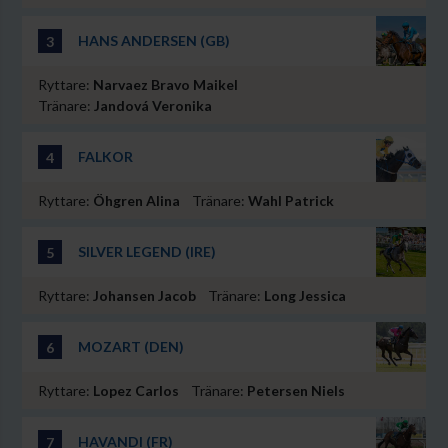
HANS ANDERSEN (GB)
3
Ryttare:
Narvaez Bravo Maikel
Tränare:
Jandová Veronika
FALKOR
4
Ryttare:
Öhgren Alina
Tränare:
Wahl Patrick
SILVER LEGEND (IRE)
5
Ryttare:
Johansen Jacob
Tränare:
Long Jessica
MOZART (DEN)
6
Ryttare:
Lopez Carlos
Tränare:
Petersen Niels
HAVANDI (FR)
7