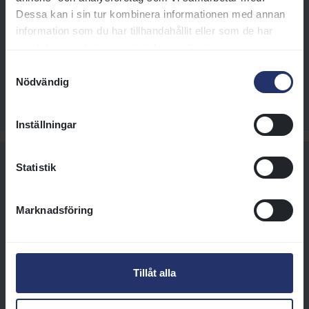
Dessa kan i sin tur kombinera informationen med annan
Ryttare:
Wilson Oliver
Tränare:
Erichsen Cathrine
information som du har tillhandahållit eller som de har
samlat in när du har använt deras tjänster.
Samtyckesval
Se startlista
Nödvändig
Inställningar
Statistik
Bro Park Vårsprint (L)
Marknadsföring
Starttid 12:20, 1200 m gräs
EL GUANCHE (FR)
1
Tillåt alla
Ryttare:
Johansen Jacob
Tränare:
Lindberg Lensvik Nina