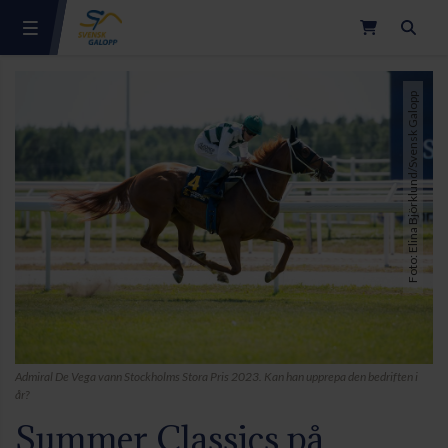
Sök
Foto: Elina Björklund/Svensk Galopp
Admiral De Vega vann Stockholms Stora Pris 2023. Kan han upprepa den bedriften i
år?
Summer Classics på