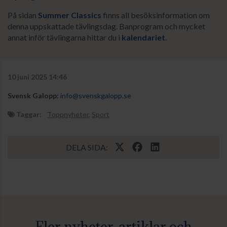
På sidan
Summer Classics
finns all besöksinformation om
denna uppskattade tävlingsdag. Banprogram och mycket
annat inför tävlingarna hittar du i
kalendariet
.
10 juni 2025 14:46
Svensk Galopp:
info@svenskgalopp.se
Taggar:
Toppnyheter
,
Sport
DELA SIDA: