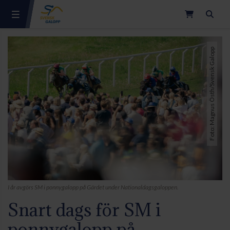
Sök
Foto: Magnus Östh/Svensk Galopp
I år avgörs SM i ponnygalopp på Gärdet under Nationaldagsgaloppen.
Snart dags för SM i
ponnygalopp på