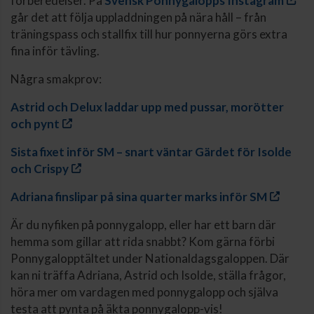
förberedelser. På
Svensk Ponnygalopps Instagram
går det att följa uppladdningen på nära håll – från
träningspass och stallfix till hur ponnyerna görs extra
fina inför tävling.
Några smakprov:
Astrid och Delux laddar upp med pussar, morötter
och pynt
Sista fixet inför SM – snart väntar Gärdet för Isolde
och Crispy
Adriana finslipar på sina quarter marks inför SM
Är du nyfiken på ponnygalopp, eller har ett barn där
hemma som gillar att rida snabbt? Kom gärna förbi
Ponnygalopptältet under Nationaldagsgaloppen. Där
kan ni träffa Adriana, Astrid och Isolde, ställa frågor,
höra mer om vardagen med ponnygalopp och själva
testa att pynta på äkta ponnygalopp-vis!