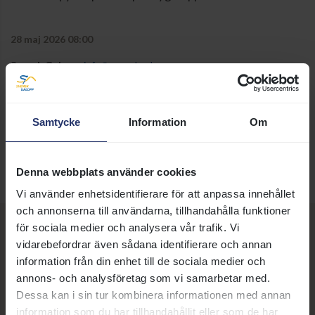
28 maj 2026 08:00
Svensk Galopp:
info@svenskgalopp.se
Taggar:
Ponnygalopp
,
Toppnyheter
Samtycke
Information
Om
DELA SIDA:
Denna webbplats använder cookies
Vi använder enhetsidentifierare för att anpassa innehållet
och annonserna till användarna, tillhandahålla funktioner
för sociala medier och analysera vår trafik. Vi
Fler nyheter, artiklar och
vidarebefordrar även sådana identifierare och annan
information från din enhet till de sociala medier och
annonser
annons- och analysföretag som vi samarbetar med.
Dessa kan i sin tur kombinera informationen med annan
information som du har tillhandahållit eller som de har