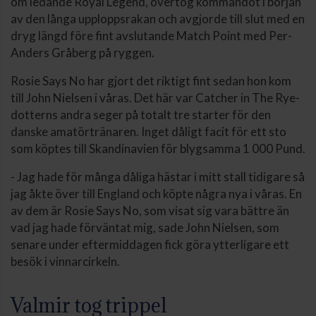
om ledande Royal Legend, övertog kommandot i början
av den långa upploppsrakan och avgjorde till slut med en
dryg längd före fint avslutande Match Point med Per-
Anders Gråberg på ryggen.
Rosie Says No har gjort det riktigt fint sedan hon kom
till John Nielsen i våras. Det här var Catcher in The Rye-
dotterns andra seger på totalt tre starter för den
danske amatörtränaren. Inget dåligt facit för ett sto
som köptes till Skandinavien för blygsamma 1 000 Pund.
- Jag hade för många dåliga hästar i mitt stall tidigare så
jag åkte över till England och köpte några nya i våras. En
av dem är Rosie Says No, som visat sig vara bättre än
vad jag hade förväntat mig, sade John Nielsen, som
senare under eftermiddagen fick göra ytterligare ett
besök i vinnarcirkeln.
Valmir tog trippel