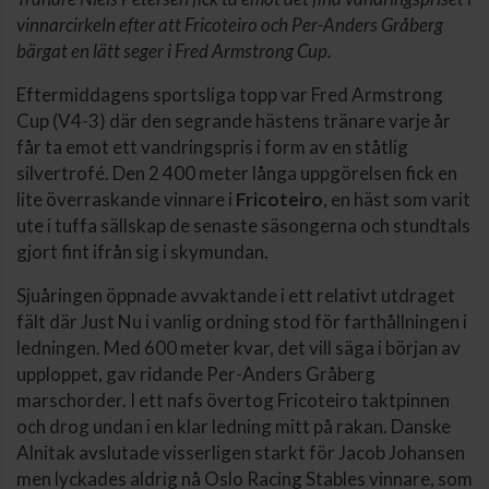
vinnarcirkeln efter att Fricoteiro och Per-Anders Gråberg
bärgat en lätt seger i Fred Armstrong Cup.
Eftermiddagens sportsliga topp var Fred Armstrong
Cup (V4-3) där den segrande hästens tränare varje år
får ta emot ett vandringspris i form av en ståtlig
silvertrofé. Den 2 400 meter långa uppgörelsen fick en
lite överraskande vinnare i
Fricoteiro
, en häst som varit
ute i tuffa sällskap de senaste säsongerna och stundtals
gjort fint ifrån sig i skymundan.
Sjuåringen öppnade avvaktande i ett relativt utdraget
fält där Just Nu i vanlig ordning stod för farthållningen i
ledningen. Med 600 meter kvar, det vill säga i början av
upploppet, gav ridande Per-Anders Gråberg
marschorder. I ett nafs övertog Fricoteiro taktpinnen
och drog undan i en klar ledning mitt på rakan. Danske
Alnitak avslutade visserligen starkt för Jacob Johansen
men lyckades aldrig nå Oslo Racing Stables vinnare, som