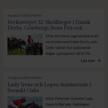
4 augusti 2026 | Nyhet
Veckosvepet 32: Skrällseger i Dansk
Derby, Göteborgs Stora Pris och
suverän insats av Lamborghini BF
Efter ett minst sagt händelserikt
veckoslut med både Derby och
Oaks väntar nya spännande
dagar i galoppens värld. På
onsdag är det lunchgalopp på
Läs mer
Bro Park. Övrevoll tävlar som
vanligt torsdag kväll och på
lördag galopperas det i danska
2 augusti 2026 | Nyhet
Ålborg. Sedan avslutas veckan
Lady Irene och Lopez dominerade i
med årets stora familjedag på
Svenskt Oaks
Göteborg Galopp med bland
Niels Petersen-tränade Lady
annat Göteborgs Stora Pris.
Irene briljerade i ledningen