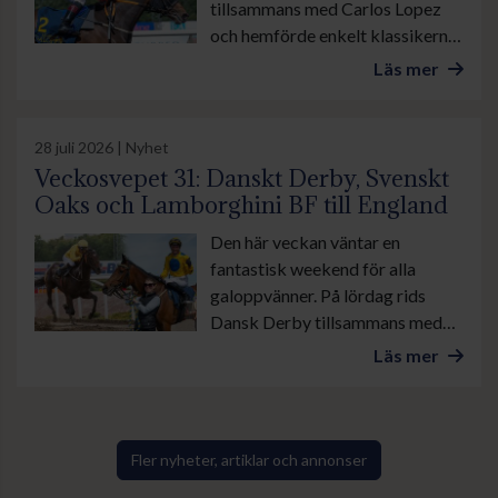
tillsammans med Carlos Lopez
och hemförde enkelt klassikern
Svenskt Oaks, stonas eget Derby
Läs mer
på Jägersro. I kortvarianten
Altamiralöpning lämnade
Zensation med sin tränare
28 juli 2026 | Nyhet
Madeleine Smith i sadeln
Veckosvepet 31: Danskt Derby, Svenskt
motståndarna bakom sig genom
Oaks och Lamborghini BF till England
sista sväng och vann lekande lätt.
Den här veckan väntar en
fantastisk weekend för alla
galoppvänner. På lördag rids
Dansk Derby tillsammans med
ett flertal andra större löpningar
Läs mer
på Klampenborg. Och på söndag
möts våra bästa treåriga ston i
klassikern Svenskt Oaks på
Jägersro. I England arrangeras
Fler nyheter, artiklar och annonser
Glorious Goodwood. Fredrik