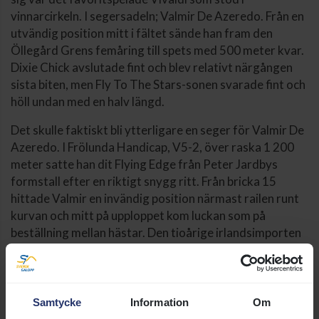
vinnarcirkeln. I segersadeln; Valmir De Azeredo. Från en
utvändig position mitt i fältet sände han fram den
Öllegård Grens femåring till spets med 500 meter kvar.
Dixie Chick avslutade fint och blev relativt närgången
sista biten, men Fly To The Stars-sonen svarade fint och
höll undan med en halv längd.
Det skulle faktiskt bli ytterligare en seger för Valmir De
Azeredo. I Frölunda Handicap, V5-2, över raska 1 200
meter satte han dit Flying Edge från Peter Jardbys
formstall efter en riktigt snygg ritt. Från bricka 15
hittade Valmir en invändig position närmast railen runt
kurvan och mitt på upploppet kom luckan som på
beställning mellan hästar. Den tioårige irlandsimporten
svarade med att kliva undan till en komfortabel
tvålängdersviktoria.
- Valmir är jätteduktig på att rida och lärlingslättnaden
Samtycke
Information
Om
är naturligtvis något vi uppskattar. Hög vikt i lite sämre