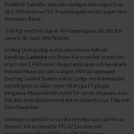
Frederick Salvador spårade nämligen hela vägen över
de 1 400 meterna i V5-4 och bärgade en lätt seger före
Recession Racer.
- Härligt med två segrar, förhoppningsvis blir det fler
senare i år, sade John Nielsen.
En lång tävlingsdag avslutades med en fullsatt
handicap.
Ladybird
och Shane Karlsson fick en perfekt
start i den 1 400 meter långa handicapen och bevakade
ledande Maserati runt svängen. Mitt på upploppet
övertog Jaybird Stables Indian Lodge-sto kommandot
och bärgade en säker seger till dryga 19 gånger
pengarna. Maserati höll starkt för Jacob Johansen, men
fick dela andraplatsen med fint avslutande Low Tide och
Dina Danekilde.
Söndagens spelsiffror var lika trevliga som vädret var
dystert. V4:an omsatte 791 621 kronor och
motsvarade siffra på V5 var 338.304 kronor.