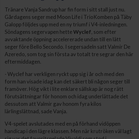
Tränare Vanja Sandrup har fin form i sitt stall just nu.
Gårdagens seger med Moon Life i TrioKomben på Täby
Galopp följdes upp med en ny triumf i V4-inledningen.
Söndagens segervapen hette
Wyclef
, som efter
avvaktande öppning accelererade undan till en lätt
seger före Bello Secondo. I segersadeln satt Valmir De
Azeredo, som tog sin första av totalt tre segrar den här
eftermiddagen.
- Wyclef har verkligen ryckt upp sig i år och med den
form han visade idag kan det säkert bli någon seger till
framöver. Hög vikt i lite enklare sällskap är nog rätt
förutsättningar för honom och idag underlättade det
dessutom att Valmir gav honom fyra kilos
lärlingslättnad, sade Vanja.
V4-spelet avslutades med en på förhand vidöppen
handicap i den lägre klassen. Men när krutröken väl lagt
sig var det favoritspelade Vivaldi som stod i