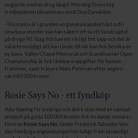
avgjorde med en dryg längd. Morning Dress tog
tredjeplatsen tillsammans med Dina Danekilde.
- Fricoteiro är i grunden en ganska kapabel häst och i
sina ljusa stunder kan han säkert infria ett handicaptal
på dryga 90. Idag fick han ett riktigt fint lopp och det är
väl inte omöjligt att han tände till när han fick besöka en
ny bana. Valley Chapel Memorial och Scandinavian Open
Championship är två tänkbara uppgifter för honom
framöver, sade tränare Niels Petersen efter segern
värd 60 000 kronor.
Rosie Says No - ett fyndköp
Ada-löpning för treåriga och äldre ston med en samlad
prispott på goda 100 000 kronor fick en dansk vinnare i
form av
Rosie Says No
. Under Frederick Salvador klev
den femåriga englandsimporten tidigt fram utvändigt