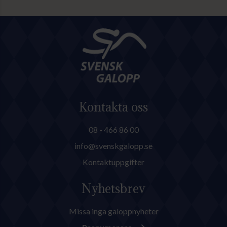
Reuterskiöld har anmält
toppsprintern Lamborghini BF
till en Grupp 2-löpning.
Kontakta oss
08 - 466 86 00
info@svenskgalopp.se
Kontaktuppgifter
Nyhetsbrev
Missa inga galoppnyheter