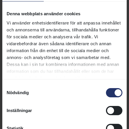
klass verkar vara något som får Flying Edge att tända
till, sade Peter Jardby.
Denna webbplats använder cookies
Bakom vinnaren var det stenhårt om andraplatsen.
Vi använder enhetsidentifierare för att anpassa innehållet
Målkameran avslöjade att Orzini drog det längsta
och annonserna till användarna, tillhandahålla funktioner
strået före Beauchamp United och Kleingeld.
för sociala medier och analysera vår trafik. Vi
vidarebefordrar även sådana identifierare och annan
Wido Neuroth-tränade
Flying Party
infriade
information från din enhet till de sociala medier och
favoritskapet med en lätt tvålängderviktoria före Hell
annons- och analysföretag som vi samarbetar med.
of a Kid i V5-spelets inledande treårsnovis över
Dessa kan i sin tur kombinera informationen med annan
krävande 2 400 meter. Tränarsonen Jan-Erik red Stall
information som du har tillhandahållit eller som de har
Partys Starcraft-hingst.
samlat in när du har använt deras tjänster.
- Flying Party är en stor bebis och det finns fortfarande
Samtyckesval
Nödvändig
mycket utveckling i den här hästen, summerade Jan-
Erik.
Inställningar
Ny seger för Al Dahis och Malin J
Statistik