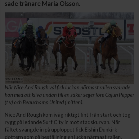
sade tränare Maria Olsson.
När Nice And Rough väl fick luckan närmast railen svarade
hon med att kliva undan till en säker seger före Cajun Pepper
(t v) och Beauchamp United (mitten).
Nice And Rough kom iväg riktigt fint från start och tog
rygg på ledande Surf City in mot stadskurvan. När
fältet svängde in på upploppet fick Eishin Dunkirk-
dottern som på beställning en lucka närmast railen.