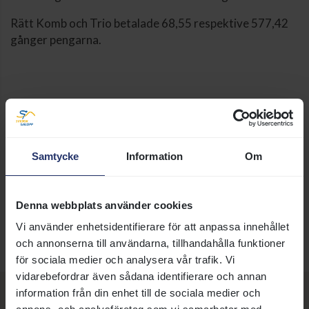
Rätt Komb och Trio betalade 68,55 respektive 577,42
gånger pengarna.
17 juni 2013
Svensk Galopp:
info@svenskgalopp.se
Samtycke
Information
Om
Taggar:
Sport
Denna webbplats använder cookies
DELA SIDA:
Vi använder enhetsidentifierare för att anpassa innehållet
och annonserna till användarna, tillhandahålla funktioner
för sociala medier och analysera vår trafik. Vi
vidarebefordrar även sådana identifierare och annan
information från din enhet till de sociala medier och