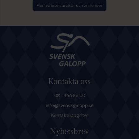
Jägersro. I England arrangeras
Fler nyheter, artiklar och annonser
Glorious Goodwood. Fredrik
Reuterskiöld har anmält
toppsprintern Lamborghini BF
till en Grupp 2-löpning.
Kontakta oss
08 - 466 86 00
info@svenskgalopp.se
Kontaktuppgifter
Nyhetsbrev