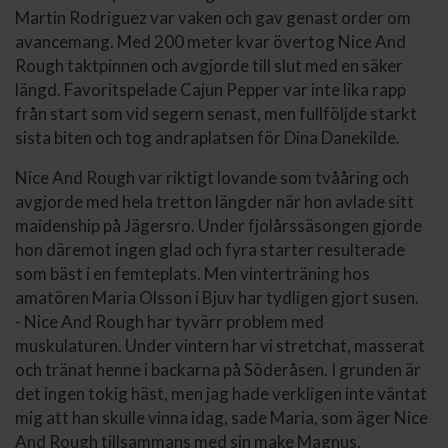
Martin Rodriguez var vaken och gav genast order om
avancemang. Med 200 meter kvar övertog Nice And
Rough taktpinnen och avgjorde till slut med en säker
längd. Favoritspelade Cajun Pepper var inte lika rapp
från start som vid segern senast, men fullföljde starkt
sista biten och tog andraplatsen för Dina Danekilde.
Nice And Rough var riktigt lovande som tvååring och
avgjorde med hela tretton längder när hon avlade sitt
maidenship på Jägersro. Under fjolårssäsongen gjorde
hon däremot ingen glad och fyra starter resulterade
som bäst i en femteplats. Men vinterträning hos
amatören Maria Olsson i Bjuv har tydligen gjort susen.
- Nice And Rough har tyvärr problem med
muskulaturen. Under vintern har vi stretchat, masserat
och tränat henne i backarna på Söderåsen. I grunden är
det ingen tokig häst, men jag hade verkligen inte väntat
mig att han skulle vinna idag, sade Maria, som äger Nice
And Rough tillsammans med sin make Magnus.