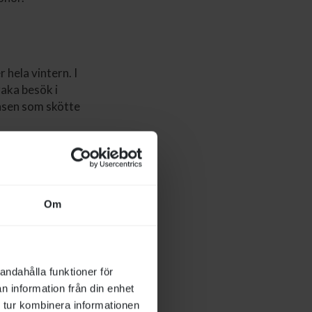
 hela vintern. I
raka besök i
ansen som skötte
ith), övertog
Om
 vinnare i
yraåring fram
andahålla funktioner för
acob Johansen
n information från din enhet
ick ganska snart
 tur kombinera informationen