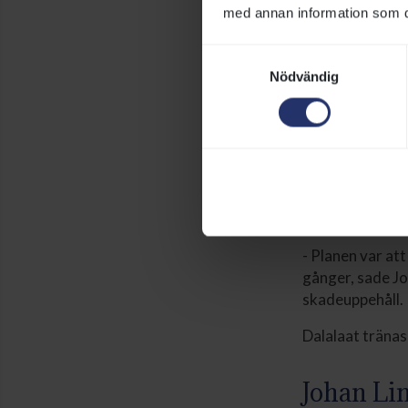
med annan information som du 
21-oddsaren Bla
V5-värdet tog et
Samtyckesval
Nödvändig
Josephin
Dalalaat
och Jo
ARK After Seas
undan i ledning
med Hillevi Lju
- Planen var att
gånger, sade Jos
skadeuppehåll.
Dalalaat tränas
Johan Li