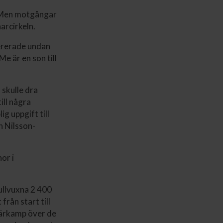
. Men motgångar
arcirkeln.
lererade undan
e är en son till
 skulle dra
ill några
g uppgift till
n Nilsson-
or i
fullvuxna 2 400
rån start till
 närkamp över de