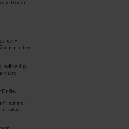
å vinstkontot
omgångens
mligen ut i en
 höll väldigt
år yngre
 Emilie.
e i år kommer
tillbaka i
onor.