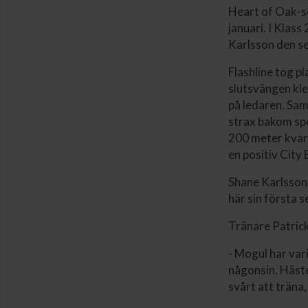
Heart of Oak-
januari. I Klas
Karlsson den s
Flashline tog p
slutsvängen kle
på ledaren. Sam
strax bakom spe
200 meter kvar 
en positiv City
Shane Karlsson,
här sin första 
Tränare Patrick
- Mogul har var
någonsin. Hästen
svårt att träna,