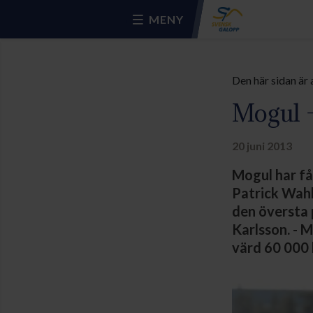
MENY
Den här sidan är 
Mogul -
20 juni 2013
Mogul har få
Patrick Wahl
den översta p
Karlsson. - 
värd 60 000 