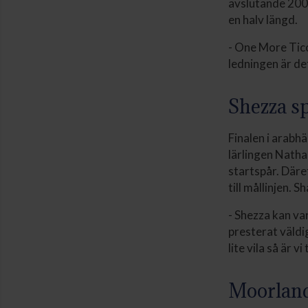
avslutande 200
en halv längd.
- One More Tico
ledningen är de
Shezza s
Finalen i arabh
lärlingen Nath
startspår. Däre
till mållinjen.
- Shezza kan va
presterat väldi
lite vila så är 
Moorland 