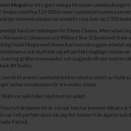
sonen
Mogul
har inte gjort många fel sedan comebacksegern 
s 2-finalen med fina 120 000 kronor i samlad prissumma serv
exårige skimmelvalacken en utmärkt resa över de 2 000 mete
lanenligt hand om ledningen för Elione Chaves. Men redan i ing
v Novacon (J Johansen) och Wilbury Star (E Backlund) fram o
tidigt hade Mogul med Shane Karlsson på ryggen arbetat sig
tshästarna och skaffade sig ett perfekt slagläge i början a
övertog grållen kommandot och avgjorde till slut med en sä
 Bank (M Smith).
 som bröt armen i samband med en olycka i slutet av fjolårss
seger sedan comebacken för tre veckor sedan.
 Wahl var självfallet nöjd med sin adept.
it borta från banan ett år och när han har kommer tillbaka är 
 var i ett perfekt skick när jag fick honom från ägaren och d
 sade Patrick.