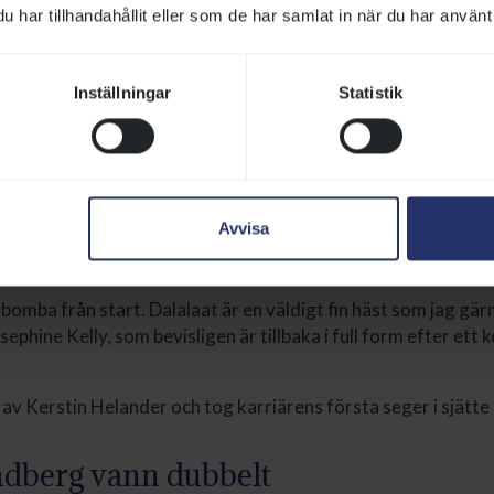
har tillhandahållit eller som de har samlat in när du har använt 
des of Glory tränas av Sandra Brolin och tog här sin andra s
t rejält kliv upp till 8 088 kronor.
Inställningar
Statistik
e laddade och vann
sephine Kelly lämnade inte mycket över till sina konkurrenter 
on Cup över raska 1 200 meter. Svista Säteris tyskfödda st
Avvisa
en och när mållinjen skars skilde det hela fem längder till tv
ngquist.
 bomba från start. Dalalaat är en väldigt fin häst som jag gärn
ephine Kelly, som bevisligen är tillbaka i full form efter ett 
 av Kerstin Helander och tog karriärens första seger i sjätte
ndberg vann dubbelt