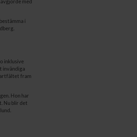
m avgjorde med
r bestämma i
ndberg.
o inklusive
t invändiga
tartfältet fram
ngen. Hon har
. Nu blir det
dlund.