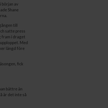
i början av
erade Shane
rna.
ången till
ch satte press
 fram i draget
v upploppet. Med
ker längd före
äsongen, fick
han bättre än
å är det inte så