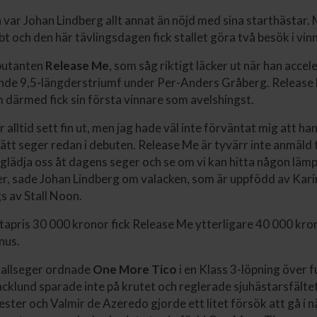
var Johan Lindberg allt annat än nöjd med sina starthästar
t och den här tävlingsdagen fick stallet göra två besök i vinn
ebutanten
Release Me
, som såg riktigt läcker ut när han acce
ande 9,5-längderstriumf under Per-Anders Gråberg. Release M
m därmed fick sin första vinnare som avelshingst.
 alltid sett fin ut, men jag hade väl inte förväntat mig att han
 lätt seger redan i debuten. Release Me är tyvärr inte anmäld t
 glädja oss åt dagens seger och se om vi kan hitta någon lämpli
, sade Johan Lindberg om valacken, som är uppfödd av Kari
s av Stall Noon.
tapris 30 000 kronor fick Release Me ytterligare 40 000 kron
nus.
tallseger ordnade
One More Tico
i en Klass 3-löpning över 
cklund sparade inte på krutet och reglerade sjuhästarsfältet f
ster och Valmir de Azeredo gjorde ett litet försök att gå i