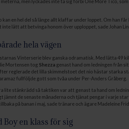
 meterna, men lyckades inte ta sig förbi One More Tico, so
 kan en hel del så länge allt klaffar under loppet. Om han få
t inte lätt att betvinga honom över upploppet, sade Johan Li
pårade hela vägen
ästarnas Vinterserie blev ganska odramatisk. Med lätta 49 kil
alie Mortensen tog
Shezza
genast hand om ledningen från sit
fter reglerade det lilla skimmelstoet det nio hästar starka s
 Sharamaz fullföljde gott som tvåa under Per-Anders Gråberg.
ra lite stänkrädd så taktiken var att genast ta hand om ledni
gt jämnt de senaste månaderna och tjänat pengar i varje start
vi tillbaka på banan i maj, sade tränare och ägare Madeleine Fri
Boy en klass för sig