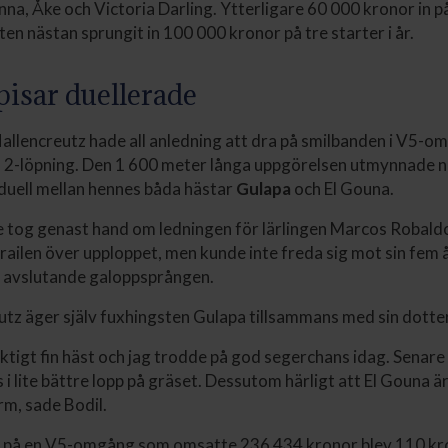
na, Åke och Victoria Darling. Ytterligare 60 000 kronor in p
ten nästan sprungit in 100 000 kronor på tre starter i år.
pisar duellerade
allencreutz hade all anledning att dra på smilbanden i V5-
 2-löpning. Den 1 600 meter långa uppgörelsen utmynnade nä
duell mellan hennes båda hästar
Gulapa
och El Gouna.
tog genast hand om ledningen för lärlingen Marcos Robaldo,
railen över upploppet, men kunde inte freda sig mot sin fem 
e avslutande galoppsprången.
utz äger själv fuxhingsten Gulapa tillsammans med sin dotter
riktigt fin häst och jag trodde på god segerchans idag. Senar
i lite bättre lopp på gräset. Dessutom härligt att El Gouna är 
m, sade Bodil.
på en V5-omgång som omsatte 236 434 kronor blev 110 kr