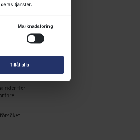
deras tjänster.
eger för året.
Marknadsföring
i V5-finalen;
o drog genast
Tillåt alla
åan Ontherun
a rider fler
kortare
 försöket.