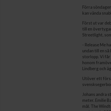
Förra söndagen 
kan vända snabb
Först ut var d
till en övertyg
Streetlight, so
- Release Me har
undan till en så
storlopp. Vi får
honom framöver
Lindberg och äg
Utöver ett förs
svensksegerbo
Johans andra s
meter. Emilie Ba
mål. The Windte