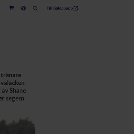
Till Galoppapp
 tränare
elvalacken
tt av Shane
er segern