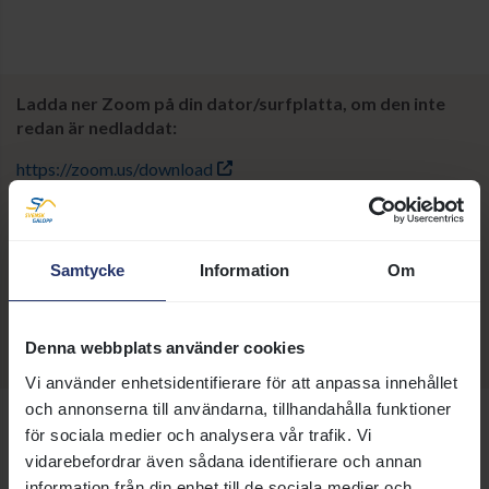
Ladda ner Zoom på din dator/surfplatta, om den inte
redan är nedladdat:
https://zoom.us/download
Länk för att ansluta:
https://zoom.us/j/99129116198?
Samtycke
Information
Om
pwd=WUc3aWRzU2Y5Y0xwTDVDSVAxQnlBZz09
Mötes ID: 991 2911 6198
Lösenord:165506
Denna webbplats använder cookies
Vi använder enhetsidentifierare för att anpassa innehållet
och annonserna till användarna, tillhandahålla funktioner
19 september 2023 14:03
för sociala medier och analysera vår trafik. Vi
vidarebefordrar även sådana identifierare och annan
Svensk Galopp:
info@svenskgalopp.se
information från din enhet till de sociala medier och