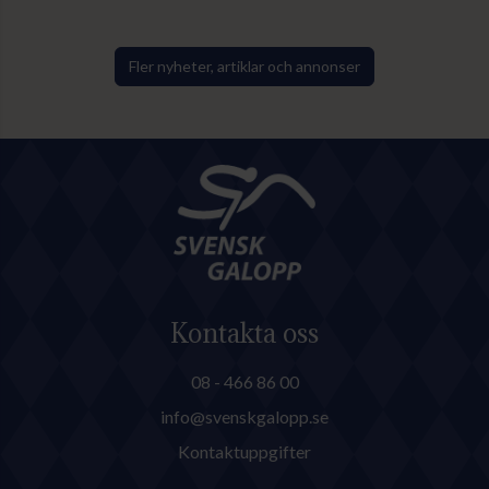
fullmäktigeledamöterna deltog
även delar av den avgående
styrelsen samt representanter
Fler nyheter, artiklar och annonser
för valberedning och
ekonomifunktioner.
Kontakta oss
08 - 466 86 00
info@svenskgalopp.se
Kontaktuppgifter