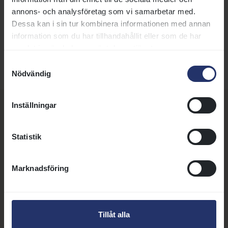
Taggar:
Organisation
annons- och analysföretag som vi samarbetar med.
Dessa kan i sin tur kombinera informationen med annan
information som du har tillhandahållit eller som de har
DELA SIDA:
samlat in när du har använt deras tjänster.
Samtyckesval
Nödvändig
Inställningar
Fler nyheter, artiklar och
annonser
Statistik
Marknadsföring
21 juli 2026 | Nyhet
Susanne Afzelius blir ny vd för Svensk
Galopp
Tillåt alla
Svensk Galopps styrelse har