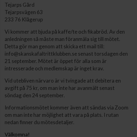
Tejarps Gård
Tejarpsvägen 63
233 76 Klågerup
Vi kommer att bjuda på kaffe/te och fikabröd. Av den
anledningen så måste man föranmäla sig till mötet.
Detta gör man genom att skicka ett mail till:
info@skanskafaltrittklubben.se senast torsdagen den
21 september. Mötet är öppet för alla som är
intresserade och medlemskap är inget krav.
Vid utebliven närvaro är vi tvingade att debitera en
avgift på 75 kr, om man inte har avanmält senast
söndag den 24 september.
Informationsmötet kommer även att sändas via Zoom
om man inte har möjlighet att vara på plats. I rutan
nedan finner du mötesdetaljer.
Välkomna!