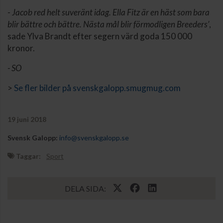
-
Jacob red helt suveränt idag. Ella Fitz är en häst som bara
blir bättre och bättre. Nästa mål blir förmodligen Breeders’
,
sade Ylva Brandt efter segern värd goda 150 000
kronor.
- SO
>
Se fler bilder på svenskgalopp.smugmug.com
19 juni 2018
Svensk Galopp:
info@svenskgalopp.se
Taggar:
Sport
DELA SIDA: