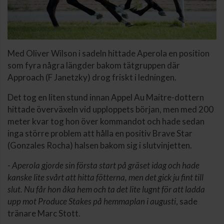
Med Oliver Wilson i sadeln hittade Aperola en position
som fyra några längder bakom tätgruppen där
Approach (F Janetzky) drog friskt i ledningen.
Det tog en liten stund innan Appel Au Maitre-dottern
hittade överväxeln vid upploppets början, men med 200
meter kvar tog hon över kommandot och hade sedan
inga större problem att hålla en positiv Brave Star
(Gonzales Rocha) halsen bakom sig i slutvinjetten.
-
Aperola gjorde sin första start på gräset idag och hade
kanske lite svårt att hitta fötterna, men det gick ju fint till
slut. Nu får hon åka hem och ta det lite lugnt för att ladda
upp mot Produce Stakes på hemmaplan i augusti
, sade
tränare Marc Stott.