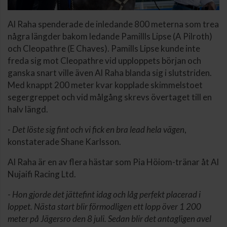
Al Raha spenderade de inledande 800 meterna som trea
några längder bakom ledande Pamillls Lipse (A Pilroth)
och Cleopathre (E Chaves). Pamills Lipse kunde inte
freda sig mot Cleopathre vid upploppets början och
ganska snart ville även Al Raha blanda sig i slutstriden.
Med knappt 200 meter kvar kopplade skimmelstoet
segergreppet och vid målgång skrevs övertaget till en
halv längd.
-
Det löste sig fint och vi fick en bra lead hela vägen
,
konstaterade Shane Karlsson.
Al Raha är en av flera hästar som Pia Höiom-tränar åt Al
Nujaifi Racing Ltd.
-
Hon gjorde det jättefint idag och låg perfekt placerad i
loppet. Nästa start blir förmodligen ett lopp över 1 200
meter på Jägersro den 8 juli. Sedan blir det antagligen avel