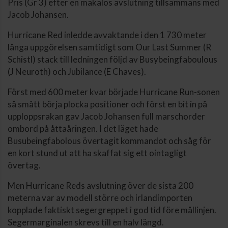
Pris (Gr 3) efter en makalös avslutning tillsammans med
Jacob Johansen.
Hurricane Red inledde avvaktande i den 1 730 meter
långa uppgörelsen samtidigt som Our Last Summer (R
Schistl) stack till ledningen följd av Busybeingfaboulous
(J Neuroth) och Jubilance (E Chaves).
Först med 600 meter kvar började Hurricane Run-sonen
så smått börja plocka positioner och först en bit in på
upploppsrakan gav Jacob Johansen full marschorder
ombord på åttaåringen. I det läget hade
Busubeingfabolous övertagit kommandot och såg för
en kort stund ut att ha skaffat sig ett ointagligt
övertag.
Men Hurricane Reds avslutning över de sista 200
meterna var av modell större och irlandimporten
kopplade faktiskt segergreppet i god tid före mållinjen.
Segermarginalen skrevs till en halv längd.