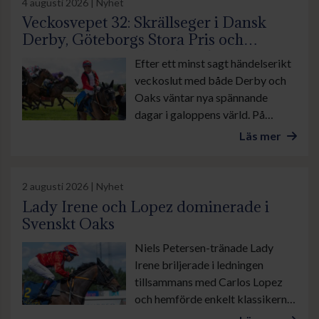
4 augusti 2026 | Nyhet
Veckosvepet 32: Skrällseger i Dansk
Derby, Göteborgs Stora Pris och
suverän insats av Lamborghini BF
Efter ett minst sagt händelserikt
veckoslut med både Derby och
Oaks väntar nya spännande
dagar i galoppens värld. På
onsdag är det lunchgalopp på
Läs mer
Bro Park. Övrevoll tävlar som
vanligt torsdag kväll och på
lördag galopperas det i danska
2 augusti 2026 | Nyhet
Ålborg. Sedan avslutas veckan
Lady Irene och Lopez dominerade i
med årets stora familjedag på
Svenskt Oaks
Göteborg Galopp med bland
Niels Petersen-tränade Lady
annat Göteborgs Stora Pris.
Irene briljerade i ledningen
tillsammans med Carlos Lopez
och hemförde enkelt klassikern
Svenskt Oaks, stonas eget Derby