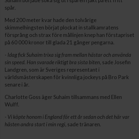
Suhaim började söka sig ut i spåren i jakt på ett fritt
spår.
Med 200 meter kvar hade den tolvårige
skimmelhingsten börjat plockat in stallkamratens
försprång och strax före mållinjen knep han förstapriset
på 60 000 kronor till glada 21 gånger pengarna.
-
Idag fick Suhaim trixa sig fram mellan hästar och använda
sin speed. Han svarade riktigt bra sista biten
, sade Josefin
Landgren, som är Sveriges representant i
världsmästerskapen för kvinnliga jockeys på Bro Park
senare i år.
Charlotte Goss äger Suhaim tillsammans med Ellen
Wulff.
-
Vi köpte honom i England för ett år sedan och det här var
hästen andra start i min regi
, sade tränaren.