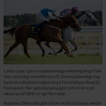
Carlos Lopez gav Icecapada en lugn inledning längst bak
i kön samtidigt som Willochra (F Olsson) planenligt tog
hand om taktpinnen någon längd före Vallance Road (U
Holmquist). När spetshästarna gjort sitt en bit in på
rakan spred fältet ut sig i flera spår.
Appelina (J Neuroth) gick starkt en bit ut i banan, medan