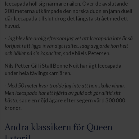
Icecapada höll sig närmare railen. Över de avslutande
200 meterna utkämpade den norska duon en jämn duell
där Icecapada till slut drog det längsta strået med ett
huvud.
-
Jag blev lite orolig eftersom jag vet att Icecapada inte är så
förtjust i att ligga invändigt i fältet. Idag avgjorde hon helt
och hållet på sin kapacitet
, sade Niels Petersen.
Nils Petter Gill i Stall Bonne Nuit har ägt Icecapada
under hela tävlingskarriären.
-
Med 50 meter kvar trodde jag inte att hon skulle vinna.
Men Icecapada har ett hjärta av guld och gör alltid sitt
bästa
, sade en nöjd ägare efter segern värd 300 000
kronor.
Andra klassikern för Queen
Estoril