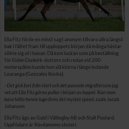
Ella Fitz förde en minst sagt anonym tillvaro allra längst
bak i fältet fram till upploppets början då många hästar
sökte sig ut i banan. Då kom luckan som på beställning
för Eishin Dunkirk-dottern och redan vid 200-
meterspålen kunde hon slå klorna i länge ledande
Louranga (Gonzales Rocha).
-
Det gick fort från start och det passade mig eftersom jag
vet att Ella Fitz gärna pullar i början av loppet. Kan man
bara hålla henne lugn finns det mycket speed
, sade Jacob
Johansen.
Ella Fitz ägs av Guld i Vällingby AB och Stall Poulard.
Uppfödare är Rävdansens stuteri.