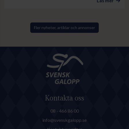
Läs mer
på Jägersro. I kortvarianten
Altamiralöpning lämnade
Zensation med sin tränare
Madeleine Smith i sadeln
Fler nyheter, artiklar och annonser
motståndarna bakom sig genom
sista sväng och vann lekande lätt.
Kontakta oss
08 - 466 86 00
info@svenskgalopp.se