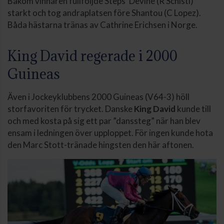
Bakom vinnaren fullföljde Steps’ Devine (R Schistl)
starkt och tog andraplatsen före Shantou (C Lopez).
Båda hästarna tränas av Cathrine Erichsen i Norge.
King David regerade i 2000
Guineas
Även i Jockeyklubbens 2000 Guineas (V64-3) höll
storfavoriten för trycket. Danske
King David
kunde till
och med kosta på sig ett par ”danssteg” när han blev
ensam i ledningen över upploppet. För ingen kunde hota
den Marc Stott-tränade hingsten den här aftonen.