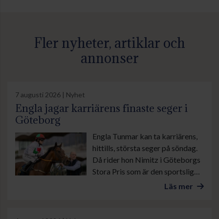
Fler nyheter, artiklar och
annonser
7 augusti 2026 | Nyhet
Engla jagar karriärens finaste seger i
Göteborg
Engla Tunmar kan ta karriärens,
hittills, största seger på söndag.
Då rider hon Nimitz i Göteborgs
Stora Pris som är den sportsliga
höjdpunkten under banans stora
Läs mer
familjedag.