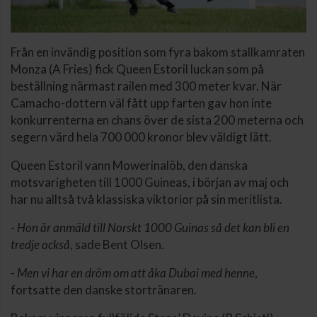
Från en invändig position som fyra bakom stallkamraten
Monza (A Fries) fick Queen Estoril luckan som på
beställning närmast railen med 300 meter kvar. När
Camacho-dottern väl fått upp farten gav hon inte
konkurrenterna en chans över de sista 200 meterna och
segern värd hela 700 000 kronor blev väldigt lätt.
Queen Estoril vann Mowerinalöb, den danska
motsvarigheten till 1000 Guineas, i början av maj och
har nu alltså två klassiska viktorior på sin meritlista.
-
Hon är anmäld till Norskt 1000 Guinas så det kan bli en
tredje också
, sade Bent Olsen.
-
Men vi har en dröm om att åka Dubai med henne
,
fortsatte den danske stortränaren.