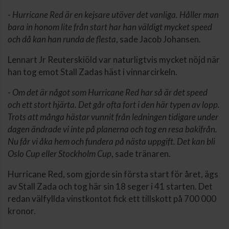
-
Hurricane Red är en kejsare utöver det vanliga. Håller man
bara in honom lite från start har han väldigt mycket speed
och då kan han runda de flesta
, sade Jacob Johansen.
Lennart Jr Reuterskiöld var naturligtvis mycket nöjd när
han tog emot Stall Zadas häst i vinnarcirkeln.
-
Om det är något som Hurricane Red har så är det speed
och ett stort hjärta. Det går ofta fort i den här typen av lopp.
Trots att många hästar vunnit från ledningen tidigare under
dagen ändrade vi inte på planerna och tog en resa bakifrån.
Nu får vi åka hem och fundera på nästa uppgift. Det kan bli
Oslo Cup eller Stockholm Cup
, sade tränaren.
Hurricane Red, som gjorde sin första start för året, ägs
av Stall Zada och tog här sin 18 seger i 41 starten. Det
redan välfyllda vinstkontot fick ett tillskott på 700 000
kronor.