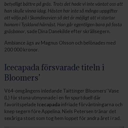
betydligt bättre på gräs. Trots det hade vi inte väntat oss att
han skulle vinna idag. Hästen har inte så många uppgifter
att välja på i Skandinavien så det är möjligt att vi startar
honom i Tyskland härnäst. Han går egentligen bara på fasta
gräsbanor
, sade Dina Danekilde efter skrällsegern.
Ambiance ägs av Magnus Olsson och belönades med
200 000 kronor.
Icecapada försvarade titeln i
Bloomers’
V64-omgångens inledande Taittinger Bloomers’ Vase
(L) för stona utmynnade i en fin spurtduell där
favoritspelade
Icecapada
infriade förväntningarna och
knep segern före Appelina. Niels Petersen tränar det
sexåriga stoet som tog hem loppet för andra året i rad.