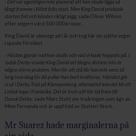
-
Det var egentligen inte planerat att han skulle ligga så
långt framme i fältet från start. Men King David prickade
starten fint och kändes riktigt pigg
, sade OIiver Wilson
efter segern värd 500 000 kronor.
King David är obesegrad i år och tog här sin sjätte seger
i sjunde försöket.
-
Hästen gjorde vad han skulle och vad vi hade hoppats på. I
Jydsk Derby visade King David att längre distans inte är
några större problem. Men för att stå får han inte vara så
ivrig som idag för då pullar han bort krafterna. Härnäst går
vi ut i Derby Trial på Klampenborg, alternativt kan det bli ett
Listed-lopp i Frankrike. Det är trots allt lite tid fram till
Dansk Derby
, sade Marc Stott om treåringen som ägs av
Mme Fernande och är uppfödd av Stutteri Stork.
Mr Suarez hade marginalerna på
sin sida