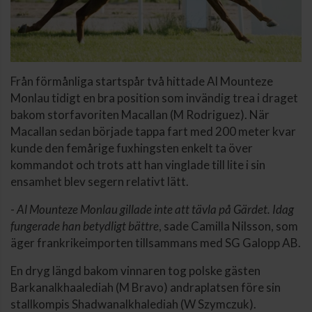
Från förmånliga startspår två hittade Al Mounteze
Monlau tidigt en bra position som invändig trea i draget
bakom storfavoriten Macallan (M Rodriguez). När
Macallan sedan började tappa fart med 200 meter kvar
kunde den femårige fuxhingsten enkelt ta över
kommandot och trots att han vinglade till lite i sin
ensamhet blev segern relativt lätt.
-
Al Mounteze Monlau gillade inte att tävla på Gärdet. Idag
fungerade han betydligt bättre
, sade Camilla Nilsson, som
äger frankrikeimporten tillsammans med SG Galopp AB.
En dryg längd bakom vinnaren tog polske gästen
Barkanalkhaalediah (M Bravo) andraplatsen före sin
stallkompis Shadwanalkhalediah (W Szymczuk).