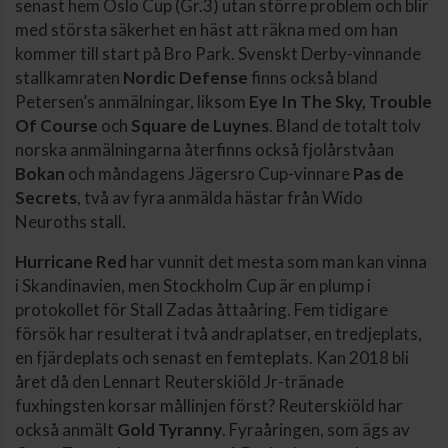
senast hem Oslo Cup (Gr.3) utan större problem och blir
med största säkerhet en häst att räkna med om han
kommer till start på Bro Park. Svenskt Derby-vinnande
stallkamraten
Nordic Defense
finns också bland
Petersen’s anmälningar, liksom
Eye In The Sky, Trouble
Of Course
och
Square de Luynes
. Bland de totalt tolv
norska anmälningarna återfinns också fjolårstvåan
Bokan
och måndagens Jägersro Cup-vinnare
Pas de
Secrets
, två av fyra anmälda hästar från Wido
Neuroths stall.
Hurricane Red
har vunnit det mesta som man kan vinna
i Skandinavien, men Stockholm Cup är en plump i
protokollet för Stall Zadas åttaåring. Fem tidigare
försök har resulterat i två andraplatser, en tredjeplats,
en fjärdeplats och senast en femteplats. Kan 2018 bli
året då den Lennart Reuterskiöld Jr-tränade
fuxhingsten korsar mållinjen först? Reuterskiöld har
också anmält
Gold Tyranny
. Fyraåringen, som ägs av