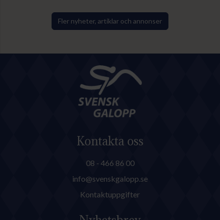
Zensation med sin tränare
Madeleine Smith i sadeln
Fler nyheter, artiklar och annonser
motståndarna bakom sig genom
sista sväng och vann lekande lätt.
Kontakta oss
08 - 466 86 00
info@svenskgalopp.se
Kontaktuppgifter