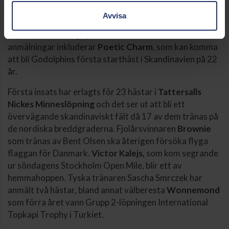
förra veckan, fick Icecapada dock se sig slagen av
Avvisa
Appelina
och
High As A Kite,
som också kan komma att
representera Norge på Bro Park. Nio brittiska
anmälningar inkluderar
Poetic Charm
, som kan komma
att bli Godolphins första starthäst i Skandinavien på 22
år.
Första insats har erlagts för 23 hästar i
Tattersalls
Nickes Minneslöpning
och det ser ut att bli ett
övervägande skandinaviskt fält då 17 av dem tränas på
de nordiska breddgraderna. Fjolårsvinnaren
Brownie
som tränas av Bent Olsen ska återigen försöka flyga
flaggan för Danmark.
Victor Kalejs,
som kom segrande
ur söndagens Stockholm Open Mile, blir ett av
hemmahoppen. Tyska tränaren Sascha Smrczek har
anmält två hästar, bland annat välberesta
Wonnemond
som förra året vann Grupp 2-löpningen International
Topkapi Trophy i Turkiet.