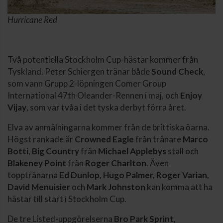
Hurricane Red
Två potentiella Stockholm Cup-hästar kommer från
Tyskland. Peter Schiergen tränar både
Sound Check
,
som vann Grupp 2-löpningen Comer Group
International 47th Oleander-Rennen i maj, och
Enjoy
Vijay
, som var tvåa i det tyska derbyt förra året.
Elva av anmälningarna kommer från de brittiska öarna.
Högst rankade är
Crowned Eagle
från tränare
Marco
Botti
,
Big Country
från
Michael Applebys
stall och
Blakeney Point
från
Roger Charlton
. Även
topptränarna
Ed Dunlop, Hugo Palmer, Roger Varian,
David Menuisier
och
Mark Johnston
kan komma att ha
hästar till start i Stockholm Cup.
De tre Listed-uppgörelserna
Bro Park Sprint,