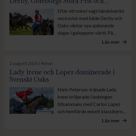
Derby, Göteborgs Stora Pris och
suverän insats av Lamborghini BF
Efter ett minst sagt händelserikt
veckoslut med både Derby och
Oaks väntar nya spännande
dagar i galoppens värld. På
onsdag är det lunchgalopp på
Läs mer
Bro Park. Övrevoll tävlar som
vanligt torsdag kväll och på
lördag galopperas det i danska
2 augusti 2026 | Nyhet
Ålborg. Sedan avslutas veckan
Lady Irene och Lopez dominerade i
med årets stora familjedag på
Svenskt Oaks
Göteborg Galopp med bland
Niels Petersen-tränade Lady
annat Göteborgs Stora Pris.
Irene briljerade i ledningen
tillsammans med Carlos Lopez
och hemförde enkelt klassikern
Svenskt Oaks, stonas eget Derby
Läs mer
på Jägersro. I kortvarianten
Altamiralöpning lämnade