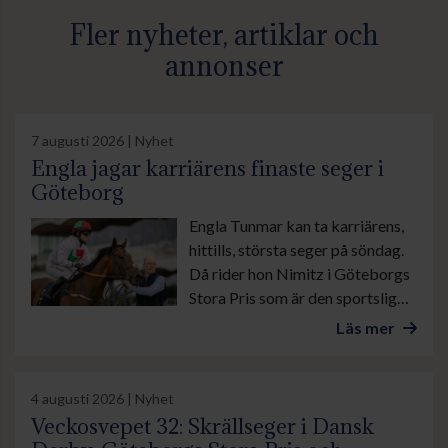
Fler nyheter, artiklar och
annonser
7 augusti 2026 | Nyhet
Engla jagar karriärens finaste seger i
Göteborg
Engla Tunmar kan ta karriärens,
hittills, största seger på söndag.
Då rider hon Nimitz i Göteborgs
Stora Pris som är den sportsliga
höjdpunkten under banans stora
Läs mer
familjedag.
4 augusti 2026 | Nyhet
Veckosvepet 32: Skrällseger i Dansk