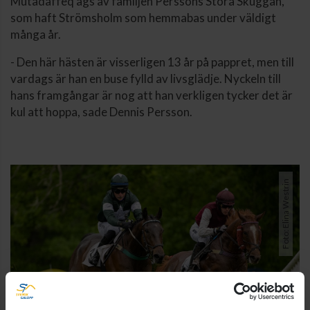
Mutadaffeq ägs av familjen Perssons Stora Skuggan,
som haft Strömsholm som hemmabas under väldigt
många år.
- Den här hästen är visserligen 13 år på pappret, men till
vardags är han en buse fylld av livsglädje. Nyckeln till
hans framgångar är nog att han verkligen tycker det är
kul att hoppa, sade Dennis Persson.
Foto: Elina Westrin