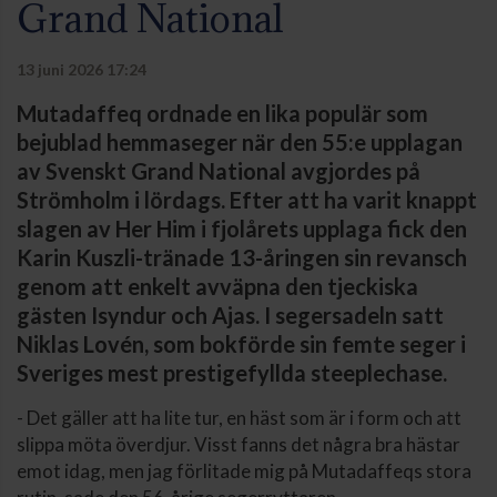
Grand National
13 juni 2026 17:24
Mutadaffeq ordnade en lika populär som
bejublad hemmaseger när den 55:e upplagan
av Svenskt Grand National avgjordes på
Strömholm i lördags. Efter att ha varit knappt
slagen av Her Him i fjolårets upplaga fick den
Karin Kuszli-tränade 13-åringen sin revansch
genom att enkelt avväpna den tjeckiska
gästen Isyndur och Ajas. I segersadeln satt
Niklas Lovén, som bokförde sin femte seger i
Sveriges mest prestigefyllda steeplechase.
- Det gäller att ha lite tur, en häst som är i form och att
slippa möta överdjur. Visst fanns det några bra hästar
emot idag, men jag förlitade mig på Mutadaffeqs stora