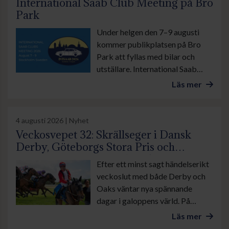
International Saab Club Meeting på Bro
Park
Under helgen den 7–9 augusti
kommer publikplatsen på Bro
Park att fyllas med bilar och
utställare. International Saab
Club Meeting lockar
Läs mer
motorentusiaster från när och
fjärran. Arrangören räknar med
stor publiktillströmning.
4 augusti 2026 | Nyhet
Veckosvepet 32: Skrällseger i Dansk
Derby, Göteborgs Stora Pris och
suverän insats av Lamborghini BF
Efter ett minst sagt händelserikt
veckoslut med både Derby och
Oaks väntar nya spännande
dagar i galoppens värld. På
onsdag är det lunchgalopp på
Läs mer
Bro Park. Övrevoll tävlar som