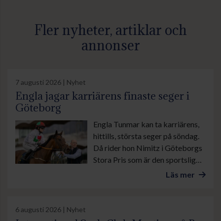
Fler nyheter, artiklar och
annonser
7 augusti 2026 | Nyhet
Engla jagar karriärens finaste seger i
Göteborg
Engla Tunmar kan ta karriärens,
hittills, största seger på söndag.
Då rider hon Nimitz i Göteborgs
Stora Pris som är den sportsliga
höjdpunkten under banans stora
Läs mer
familjedag.
6 augusti 2026 | Nyhet