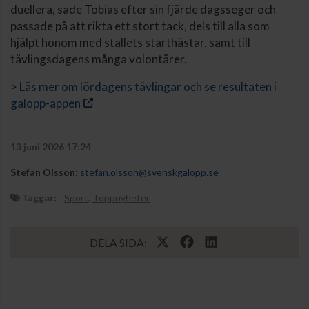
duellera, sade Tobias efter sin fjärde dagsseger och
passade på att rikta ett stort tack, dels till alla som
hjälpt honom med stallets starthästar, samt till
tävlingsdagens många volontärer.
>
Läs mer om lördagens tävlingar och se resultaten i
galopp-appen
13 juni 2026 17:24
Stefan Olsson:
stefan.olsson@svenskgalopp.se
Taggar:
Sport
,
Toppnyheter
DELA SIDA: