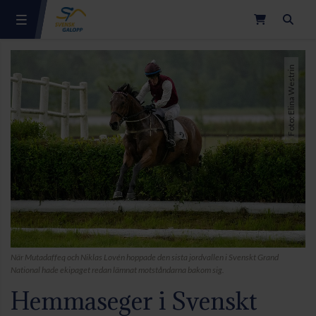
Sök
Foto: Elina Westrin
När Mutadaffeq och Niklas Lovén hoppade den sista jordvallen i Svenskt Grand
National hade ekipaget redan lämnat motståndarna bakom sig.
Hemmaseger i Svenskt