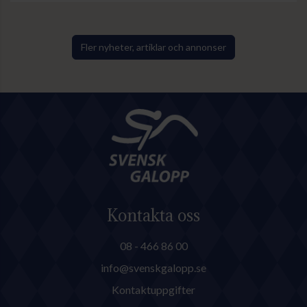
vanligt torsdag kväll och på
lördag galopperas det i danska
Ålborg. Sedan avslutas veckan
Fler nyheter, artiklar och annonser
med årets stora familjedag på
Göteborg Galopp med bland
annat Göteborgs Stora Pris.
Kontakta oss
08 - 466 86 00
info@svenskgalopp.se
Kontaktuppgifter