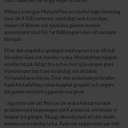
rutin, sade den 56-årige segerryttaren.
Niklas Lovén gav Mutadaffeq en relativt lugn inledning
över de 4 500 meterna, samtidigt som trion Ajas,
Impact of Bloom och tjeckiska gästen Isyndur
gemensamt stod för farthållningen i den väl samlade
klungan.
Efter det engelska språnget med varvet kvar till mål
försökte Ajas och Isyndur rycka. Mutadaffeq hängde
emellertid på riktigt bra och in mot sjösvängen gled
irlandsimporten fram invändigt om de båda
förhandsfavoriterna. Över den avslutade jordvallen
hade Mutadaffeq redan kopplat greppet och segern
bärgades med betryggande marginal.
- Jag noterade att flera av de andra hästarna hade
problem med hoppningen vid Karlshorst, ett hinder vi
hoppar tre gånger. Så jag räknade med att det skulle
komma en invändig lucka. Även om segern inte var helt