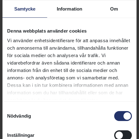
Samtycke
Information
Om
Denna webbplats använder cookies
Häcktalangen New York Strip (t v) tog hem Svenskt Champion
Hurdle i sin första start på Strömsholm och säkrade samtidigt sin
Vi använder enhetsidentifierare för att anpassa innehållet
åttonde raka seger.
och annonserna till användarna, tillhandahålla funktioner
för sociala medier och analysera vår trafik. Vi
vidarebefordrar även sådana identifierare och annan
information från din enhet till de sociala medier och
Stall Hellgren segrade fyrdubbelt
annons- och analysföretag som vi samarbetar med.
Dessa kan i sin tur kombinera informationen med annan
Tränare Tobias Hellgren fick nöja sig med tredje- och
information som du har tillhandahållit eller som de har
fjärdeplatsen i Svenskt Grand National. Trots det
samlat in när du har använt deras tjänster.
behövde han sannerligen inte lämna banan segerlös.
Samtyckesval
Totalt blev det hela fyra besök i vinnarcirkeln för Skara-
Nödvändig
tränaren, som nästan hade halva stallet till start den här
lördagen.
Inställningar