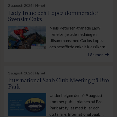
lördag galopperas det i danska
2 augusti 2026 | Nyhet
Ålborg. Sedan avslutas veckan
Lady Irene och Lopez dominerade i
med årets stora familjedag på
Svenskt Oaks
Göteborg Galopp med bland
Niels Petersen-tränade Lady
annat Göteborgs Stora Pris.
Irene briljerade i ledningen
tillsammans med Carlos Lopez
och hemförde enkelt klassikern
Svenskt Oaks, stonas eget Derby
Läs mer
på Jägersro. I kortvarianten
Altamiralöpning lämnade
Zensation med sin tränare
1 augusti 2026 | Nyhet
Madeleine Smith i sadeln
International Saab Club Meeting på Bro
motståndarna bakom sig genom
Park
sista sväng och vann lekande lätt.
Under helgen den 7–9 augusti
kommer publikplatsen på Bro
Park att fyllas med bilar och
utställare. International Saab