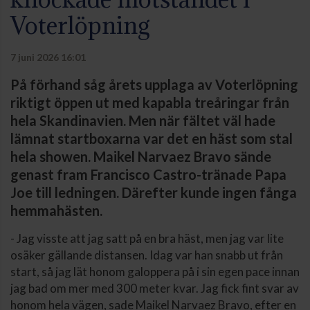
Voterlöpning
7 juni 2026 16:01
På förhand såg årets upplaga av Voterlöpning
riktigt öppen ut med kapabla treåringar från
hela Skandinavien. Men när fältet väl hade
lämnat startboxarna var det en häst som stal
hela showen. Maikel Narvaez Bravo sände
genast fram Francisco Castro-tränade Papa
Joe till ledningen. Därefter kunde ingen fånga
hemmahästen.
- Jag visste att jag satt på en bra häst, men jag var lite
osäker gällande distansen. Idag var han snabb ut från
start, så jag lät honom galoppera på i sin egen pace innan
jag bad om mer med 300 meter kvar. Jag fick fint svar av
honom hela vägen, sade Maikel Narvaez Bravo, efter en