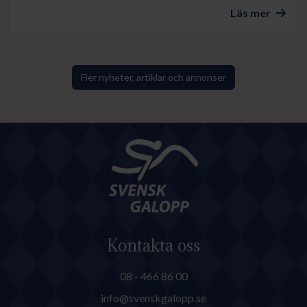
Club Meeting lockar
Läs mer
motorentusiaster från när och
fjärran. Arrangören räknar med
stor publiktillströmning.
Fler nyheter, artiklar och annonser
Kontakta oss
08 - 466 86 00
info@svenskgalopp.se