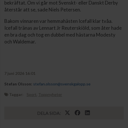
bekräftat. Om vi går mot Svenskt- eller Danskt Derby
återstår att se, sade Niels Petersen.
Bakom vinnaren var hemmahästen Icefall klar tvåa.
Icefall tränas av Lennart Jr Reuterskiöld, som åter hade
en bra dag och tog en dubbel med hästarna Modesty
och Waldemar.
7 juni 2026 16:01
Stefan Olsson:
stefan.olsson@svenskgalopp.se
Taggar:
Sport
,
Toppnyheter
DELA SIDA: