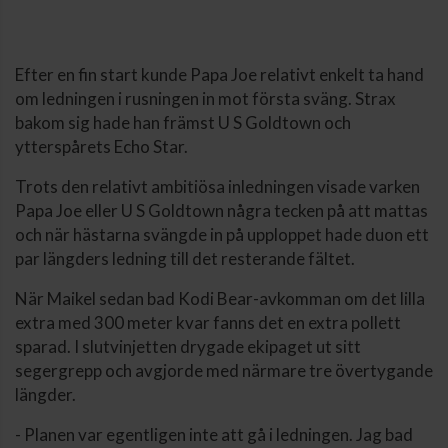
Efter en fin start kunde Papa Joe relativt enkelt ta hand
om ledningen i rusningen in mot första sväng. Strax
bakom sig hade han främst U S Goldtown och
ytterspårets Echo Star.
Trots den relativt ambitiösa inledningen visade varken
Papa Joe eller U S Goldtown några tecken på att mattas
och när hästarna svängde in på upploppet hade duon ett
par längders ledning till det resterande fältet.
När Maikel sedan bad Kodi Bear-avkomman om det lilla
extra med 300 meter kvar fanns det en extra pollett
sparad. I slutvinjetten drygade ekipaget ut sitt
segergrepp och avgjorde med närmare tre övertygande
längder.
- Planen var egentligen inte att gå i ledningen. Jag bad