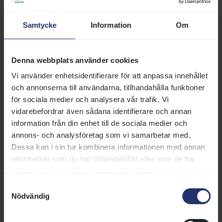
Samtycke
Information
Om
Doc Holliday i en klass för sig
Niels Petersen-tränade Our Bear och Bullett Bling var
Denna webbplats använder cookies
fyra respektive femma i Voterlöpning. Bättre gick det
Vi använder enhetsidentifierare för att anpassa innehållet
med Doc Holliday i Svenskt Derby Trial. Appel Au
och annonserna till användarna, tillhandahålla funktioner
Maitre-avkomman imponerade stort när han enkelt
för sociala medier och analysera vår trafik. Vi
reglerade sina fem motståndare från start till mål. Över
vidarebefordrar även sådana identifierare och annan
upploppsrakan kunde Carlos Lopez slå av på takten och
information från din enhet till de sociala medier och
finåka in i mål.
annons- och analysföretag som vi samarbetar med.
- Jag hade hur mycket som helst sparat, det var en ren
Dessa kan i sin tur kombinera informationen med annan
canter, sade segerjockeyn.
information som du har tillhandahållit eller som de har
samlat in när du har använt deras tjänster.
Samtyckesval
Nödvändig