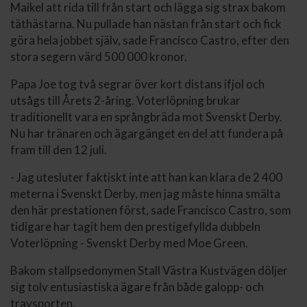
Maikel att rida till från start och lägga sig strax bakom
täthästarna. Nu pullade han nästan från start och fick
göra hela jobbet själv, sade Francisco Castro, efter den
stora segern värd 500 000 kronor.
Papa Joe tog två segrar över kort distans ifjol och
utsågs till Årets 2-åring. Voterlöpning brukar
traditionellt vara en språngbräda mot Svenskt Derby.
Nu har tränaren och ägargänget en del att fundera på
fram till den 12 juli.
- Jag utesluter faktiskt inte att han kan klara de 2 400
meterna i Svenskt Derby, men jag måste hinna smälta
den här prestationen först, sade Francisco Castro, som
tidigare har tagit hem den prestigefyllda dubbeln
Voterlöpning - Svenskt Derby med Moe Green.
Bakom stallpsedonymen Stall Västra Kustvägen döljer
sig tolv entusiastiska ägare från både galopp- och
travsporten.