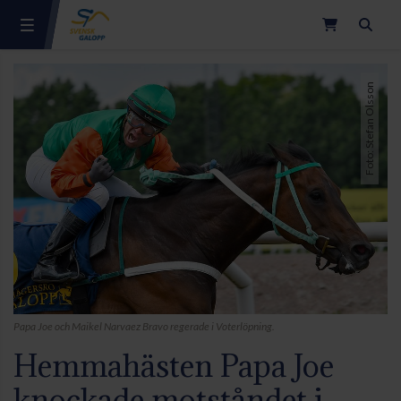
Sök
Foto: Stefan Olsson
Papa Joe och Maikel Narvaez Bravo regerade i Voterlöpning.
Hemmahästen Papa Joe
knockade motståndet i