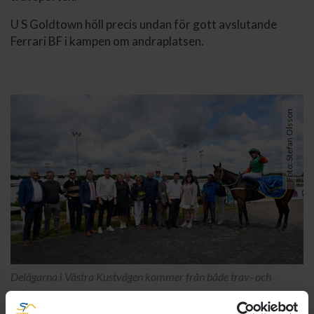
U S Goldtown höll precis undan för gott avslutande
Ferrari BF i kampen om andraplatsen.
Foto: Stefan Olsson
Delägarna i Västra Kustvägen kommer från både trav- och
galoppsporten.