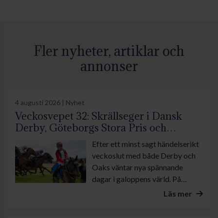
Fler nyheter, artiklar och
annonser
4 augusti 2026 | Nyhet
Veckosvepet 32: Skrällseger i Dansk
Derby, Göteborgs Stora Pris och
suverän insats av Lamborghini BF
Efter ett minst sagt händelserikt
veckoslut med både Derby och
Oaks väntar nya spännande
dagar i galoppens värld. På
onsdag är det lunchgalopp på
Läs mer
Bro Park. Övrevoll tävlar som
vanligt torsdag kväll och på