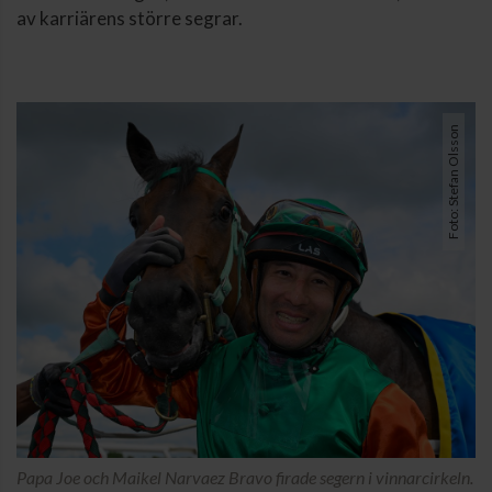
av karriärens större segrar.
Foto: Stefan Olsson
Papa Joe och Maikel Narvaez Bravo firade segern i vinnarcirkeln.