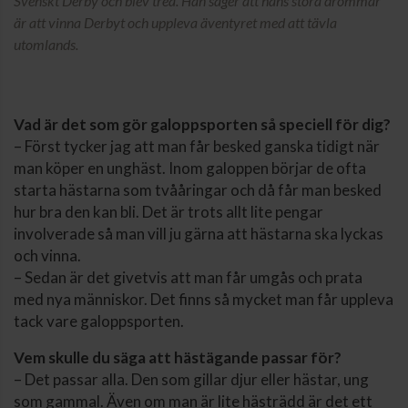
Svenskt Derby och blev trea. Han säger att hans stora drömmar
är att vinna Derbyt och uppleva äventyret med att tävla
utomlands.
Vad är det som gör galoppsporten så speciell för dig?
– Först tycker jag att man får besked ganska tidigt när
man köper en unghäst. Inom galoppen börjar de ofta
starta hästarna som tvååringar och då får man besked
hur bra den kan bli. Det är trots allt lite pengar
involverade så man vill ju gärna att hästarna ska lyckas
och vinna.
– Sedan är det givetvis att man får umgås och prata
med nya människor. Det finns så mycket man får uppleva
tack vare galoppsporten.
Vem skulle du säga att hästägande passar för?
– Det passar alla. Den som gillar djur eller hästar, ung
som gammal. Även om man är lite hästrädd är det ett