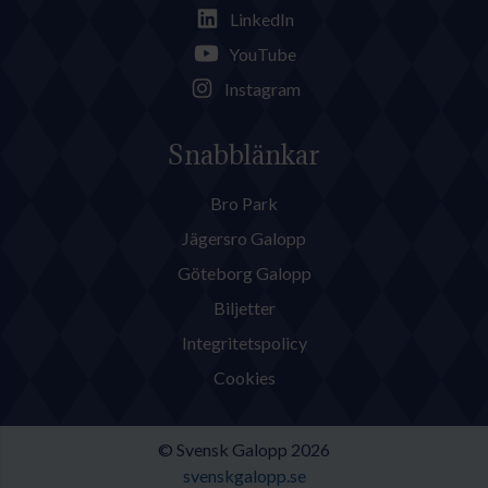
LinkedIn
YouTube
Instagram
Snabblänkar
Bro Park
Jägersro Galopp
Göteborg Galopp
Biljetter
Integritetspolicy
Cookies
© Svensk Galopp 2026
svenskgalopp.se