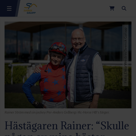
Sök
Foto: Elina Westrin/Svensk Galopp
Rainer Ström med sin jockey Per-Anders Gråberg i Rc-Horse HB's färger.
Hästägaren Rainer: “Skulle