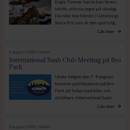
Engla Tunmar kan ta karriärens,
hittills, största seger på söndag.
Då rider hon Nimitz i Göteborgs
Stora Pris som är den sportsliga
höjdpunkten under banans stora
Läs mer
familjedag.
6 augusti 2026 | Nyhet
International Saab Club Meeting på Bro
Park
Under helgen den 7–9 augusti
kommer publikplatsen på Bro
Park att fyllas med bilar och
utställare. International Saab
Club Meeting lockar
Läs mer
motorentusiaster från när och
fjärran. Arrangören räknar med
stor publiktillströmning.
4 augusti 2026 | Nyhet