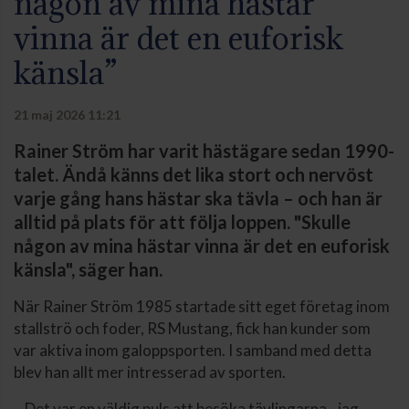
någon av mina hästar
vinna är det en euforisk
känsla”
21 maj 2026 11:21
Rainer Ström har varit hästägare sedan 1990-
talet. Ändå känns det lika stort och nervöst
varje gång hans hästar ska tävla – och han är
alltid på plats för att följa loppen. "Skulle
någon av mina hästar vinna är det en euforisk
känsla", säger han.
När Rainer Ström 1985 startade sitt eget företag inom
stallströ och foder, RS Mustang, fick han kunder som
var aktiva inom galoppsporten. I samband med detta
blev han allt mer intresserad av sporten.
– Det var en väldig puls att besöka tävlingarna - jag