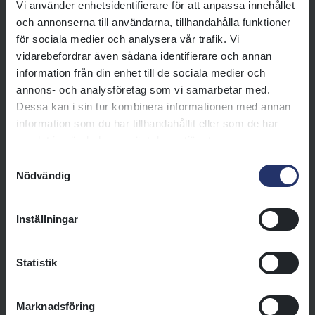
Vi använder enhetsidentifierare för att anpassa innehållet
och annonserna till användarna, tillhandahålla funktioner
Äga en egen häst
för sociala medier och analysera vår trafik. Vi
Det är något alldeles särskilt
vidarebefordrar även sådana identifierare och annan
med att se sin egen häst gå ut till
information från din enhet till de sociala medier och
start – i färger du själv valt, med
annons- och analysföretag som vi samarbetar med.
ditt namn som ägare. För många
Dessa kan i sin tur kombinera informationen med annan
är det en känsla av stolthet och
information som du har tillhandahållit eller som de har
förväntan som är svår att sätta
samlat in när du har använt deras tjänster.
ord på.
Samtyckesval
Nödvändig
Läs mer
Inställningar
Tränaren – en nyckelperson
Tränaren är en av dina viktigaste
Statistik
partners som hästägare. Det är
tränaren som ansvarar för
Marknadsföring
hästens omsorg, träning och