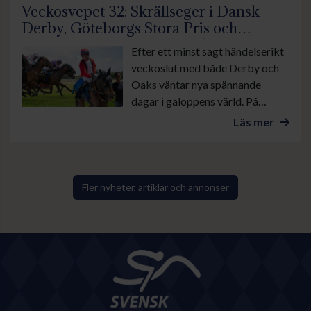
Veckosvepet 32: Skrällseger i Dansk
Derby, Göteborgs Stora Pris och
suverän insats av Lamborghini BF
Efter ett minst sagt händelserikt
veckoslut med både Derby och
Oaks väntar nya spännande
dagar i galoppens värld. På
onsdag är det lunchgalopp på
Läs mer
Bro Park. Övrevoll tävlar som
vanligt torsdag kväll och på
lördag galopperas det i danska
Ålborg. Sedan avslutas veckan
Fler nyheter, artiklar och annonser
med årets stora familjedag på
Göteborg Galopp med bland
annat Göteborgs Stora Pris.