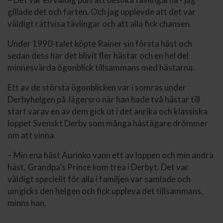
gillade det och farten. Och jag upplevde att det var
väldigt rättvisa tävlingar och att alla fick chansen.
Under 1990-talet köpte Rainer sin första häst och
sedan dess har det blivit fler hästar och en hel del
minnesvärda ögonblick tillsammans med hästarna.
Ett av de största ögonblicken var i somras under
Derbyhelgen på Jägersro när han hade två hästar till
start varav en av dem gick ut i det anrika och klassiska
loppet Svenskt Derby som många hästägare drömmer
om att vinna.
– Min ena häst Aurinko vann ett av loppen och min andra
häst, Grandpa’s Prince kom trea i Derbyt. Det var
väldigt speciellt för alla i familjen var samlade och
umgicks den helgen och fick uppleva det tillsammans,
minns han.