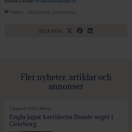
Svensk Galopp:
info@svenskgalopp.se
Taggar:
Hästägande
,
Toppnyheter
DELA SIDA:
Fler nyheter, artiklar och
annonser
7 augusti 2026 | Nyhet
Engla jagar karriärens finaste seger i
Göteborg