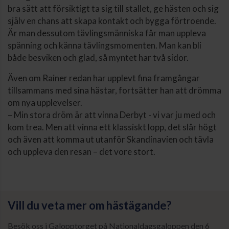
bra sätt att försiktigt ta sig till stallet, ge hästen och sig
själv en chans att skapa kontakt och bygga förtroende.
Är man dessutom tävlingsmänniska får man uppleva
spänning och känna tävlingsmomenten. Man kan bli
både besviken och glad, så myntet har två sidor.
Även om Rainer redan har upplevt fina framgångar
tillsammans med sina hästar, fortsätter han att drömma
om nya upplevelser.
– Min stora dröm är att vinna Derbyt - vi var ju med och
kom trea. Men att vinna ett klassiskt lopp, det slår högt
och även att komma ut utanför Skandinavien och tävla
och uppleva den resan – det vore stort.
Vill du veta mer om hästägande?
Besök oss i Galopptorget på Nationaldagsgaloppen den 6