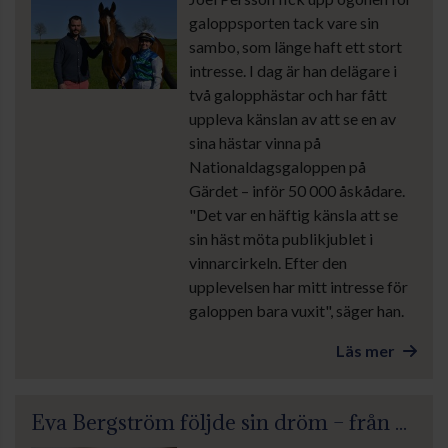
galoppsporten tack vare sin
sambo, som länge haft ett stort
intresse. I dag är han delägare i
två galopphästar och har fått
uppleva känslan av att se en av
sina hästar vinna på
Nationaldagsgaloppen på
Gärdet – inför 50 000 åskådare.
"Det var en häftig känsla att se
sin häst möta publikjublet i
vinnarcirkeln. Efter den
upplevelsen har mitt intresse för
galoppen bara vuxit", säger han.
Läs mer
Eva Bergström följde sin dröm – från galoppintresserad tjej till delägare i flera hästar