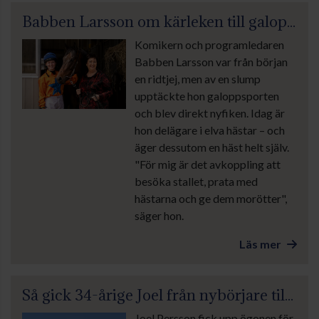
Babben Larsson om kärleken till galopphästarna: ”För mig är det avkoppling”
Komikern och programledaren
Babben Larsson var från början
en ridtjej, men av en slump
upptäckte hon galoppsporten
och blev direkt nyfiken. Idag är
hon delägare i elva hästar – och
äger dessutom en häst helt själv.
"För mig är det avkoppling att
besöka stallet, prata med
hästarna och ge dem morötter",
säger hon.
Läs mer
Så gick 34-årige Joel från nybörjare till jublande hästägare på Nationaldagsgaloppen
Joel Persson fick upp ögonen för