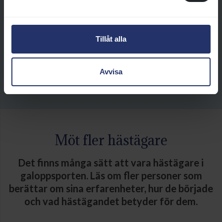
tävlingsplanering och är ofta den
person som du har närmast
kontakt med i vardagen kring
Tillåt alla
hästen.
Läs mer
Avvisa
Möt fler hästägare
Det finns många sätt att vara hästägare i
galoppsporten. Läs om fler personer som
berättar om sina erfarenheter, hur de började
och vad hästägandet betyder för dem.