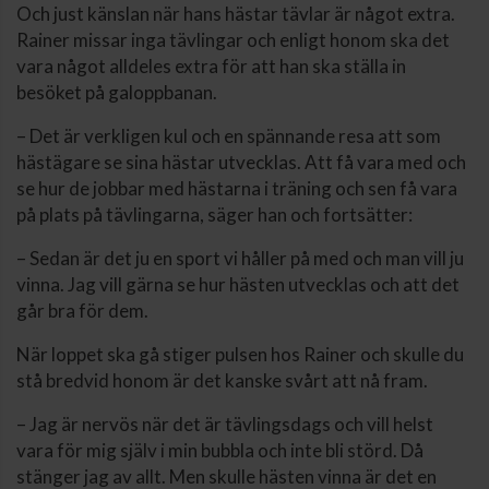
Och just känslan när hans hästar tävlar är något extra.
Rainer missar inga tävlingar och enligt honom ska det
vara något alldeles extra för att han ska ställa in
besöket på galoppbanan.
– Det är verkligen kul och en spännande resa att som
hästägare se sina hästar utvecklas. Att få vara med och
se hur de jobbar med hästarna i träning och sen få vara
på plats på tävlingarna, säger han och fortsätter:
– Sedan är det ju en sport vi håller på med och man vill ju
vinna. Jag vill gärna se hur hästen utvecklas och att det
går bra för dem.
När loppet ska gå stiger pulsen hos Rainer och skulle du
stå bredvid honom är det kanske svårt att nå fram.
– Jag är nervös när det är tävlingsdags och vill helst
vara för mig själv i min bubbla och inte bli störd. Då
stänger jag av allt. Men skulle hästen vinna är det en