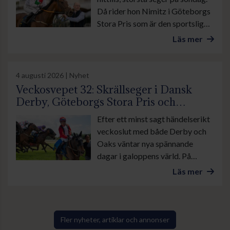
Då rider hon Nimitz i Göteborgs
Stora Pris som är den sportsliga
höjdpunkten under banans stora
Läs mer
familjedag.
4 augusti 2026 | Nyhet
Veckosvepet 32: Skrällseger i Dansk
Derby, Göteborgs Stora Pris och
suverän insats av Lamborghini BF
Efter ett minst sagt händelserikt
veckoslut med både Derby och
Oaks väntar nya spännande
dagar i galoppens värld. På
onsdag är det lunchgalopp på
Läs mer
Bro Park. Övrevoll tävlar som
vanligt torsdag kväll och på
lördag galopperas det i danska
Ålborg. Sedan avslutas veckan
Fler nyheter, artiklar och annonser
med årets stora familjedag på