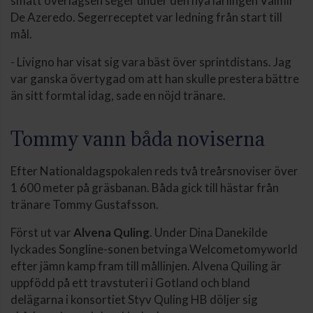
smått överlägsen seger under den nya lärlingen Valmir
De Azeredo. Segerreceptet var ledning från start till
mål.
- Livigno har visat sig vara bäst över sprintdistans. Jag
var ganska övertygad om att han skulle prestera bättre
än sitt formtal idag, sade en nöjd tränare.
Tommy vann båda noviserna
Efter Nationaldagspokalen reds två treårsnoviser över
1 600 meter på gräsbanan. Båda gick till hästar från
tränare Tommy Gustafsson.
Först ut var
Alvena Quling
. Under Dina Danekilde
lyckades Songline-sonen betvinga Welcometomyworld
efter jämn kamp fram till mållinjen. Alvena Quiling är
uppfödd på ett travstuteri i Gotland och bland
delägarna i konsortiet Styv Quling HB döljer sig