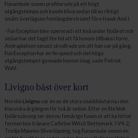
Funambule-sonen profiterade på ett högt
utgångstempo och kunde kliva undan till en riktigt
smått överlägsen femlängderstriumf före Hawk And I.
- Fun Exception blev opererad i ett knä under fjolåret och
sedan har det tagit lite tid att få honom tillbaka i form.
Andraplatsen senast skvallrade om att han var på gång.
Fun Exception har en fin speed och det höga
utgångstempot gynnade honom idag, sade Patrick
Wahl.
Livigno bäst över kort
Norske
Livigno
var en av de stora snackhästarna i den
klassiska årgången för två år sedan. Efter en lite blek
fjolårssäsong ser den nu femårige fuxen ut att ha hittat
formen hos tränare Cathrine Witsö Slettemark. I V4-2,
Tredje Mannen Silverlöpning, tog Funambule-sonen en