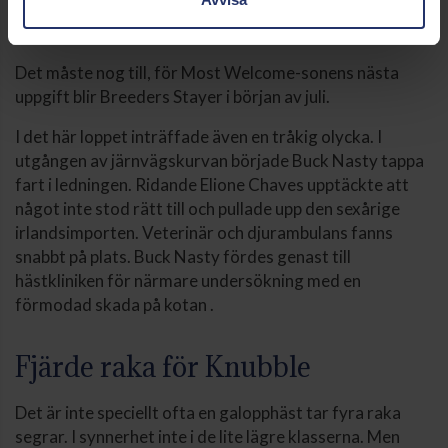
att han kan höja sig ytterligare ett snäpp på gräset, sade
Caroline.
Det måste nog till, för Most Welcome-sonens nästa
uppgift blir Breeders Stayer i början av juli.
I det här loppet inträffade även en tråkig olycka. I
utgången av järnvägskurvan började Buck Nasty tappa
fart i ledningen. Ridande Elione Chaves upptäckte att
något inte stod rätt till och pullade upp den sexårige
irlandsimporten. Veterinär och djurambulans fanns
snabbt på plats. Buck Nasty fördes genast till
hästkliniken för närmare undersökning med en
förmodad skada på kotan .
Fjärde raka för Knubble
Det är inte speciellt ofta en galopphäst tar fyra raka
segrar. I synnerhet inte i de lite lägre klasserna. Men