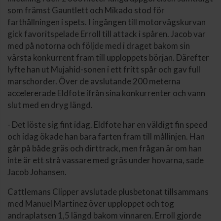
som främst Gauntlett och Mikado stod för
farthållningen i spets. I ingången till motorvägskurvan
gick favoritspelade Erroll till attack i spåren. Jacob var
med på notorna och följde med i draget bakom sin
värsta konkurrent fram till upploppets början. Därefter
lyfte han ut Mujahid-sonen i ett fritt spår och gav full
marschorder. Över de avslutande 200 meterna
accelererade Eldfote ifrån sina konkurrenter och vann
slut med en dryg längd.
- Det löste sig fint idag. Eldfote har en väldigt fin speed
och idag ökade han bara farten fram till mållinjen. Han
går på både gräs och dirttrack, men frågan är om han
inte är ett strå vassare med gräs under hovarna, sade
Jacob Johansen.
Cattlemans Clipper avslutade plusbetonat tillsammans
med Manuel Martinez över upploppet och tog
andraplatsen 1,5 längd bakom vinnaren. Erroll gjorde