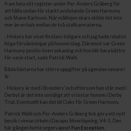
fram hela sitt register under Per-Anders Gråberg för
att hålla undan för starkt avslutande Green Harmony
och Shane Karlsson. När mållinjen skars skilde det inte
mer än en hals mellan de två stallkamraterna.
- Hickory har visat fin klass tidigare och jag hade relativt
höga förväntningar på honom idag. Däremot var Green
Harmony positiv överraskaning och hon blir bara bättre
för varje start, sade Patrick Wahl.
Båda hästarna har större uppgifter på agendan senare i
år.
- Hickory är med i Breeders’ och eftersom han står med i
Derbyt är det inte omöjligt att vi testar honom i Derby
Trial. Eventuellt kan det bli Oaks för Green Harmony.
Patrick Wahl och Per-Anders Gråberg fick göra ett nytt
besök i vinnarcirkeln i Dacapo Silverlöpning, V4-3. Den
här gången hette segervapnet
Fun Exception
.