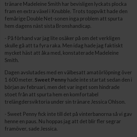
tränare Madeleine Smith har bevisligen lyckats plocka
fram en extra växel i Knubble. Trots toppvikt hade den
femårige Double Net-sonen inga problem att spurta
hem dagens näst sista Bronshandicap.
- På förhand var jag lite osäker på om det verkligen
skulle gå att ta fyra raka. Men idag hade jag faktiskt
mycket häst att åka med, konstaterade Madeleine
Smith.
Dagen avslutades med en välbesatt amatörlöpning över
1 600 meter.
Sweet Penny
hade inte startat sedan den i
början av februari, men det var inget som hindrade
stoet från att spurta hem en komfortabel
trelängdersviktoria under sin tränare Jessica Ohlson.
- Sweet Penny fick inte till det på vinterbanorna så vi gav
henne en paus. Nu hoppas jag att det blir fler segrar
framöver, sade Jessica.