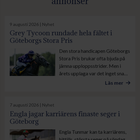
annonser
9 augusti 2026 | Nyhet
Grey Tycoon rundade hela fältet i
Göteborgs Stora Pris
Den stora handicapen Göteborgs
Stora Pris brukar ofta bjuda på
jämna upploppsstrider. Men i
årets upplaga var det inget snack
om vilken häst som var bäst. För
Läs mer
när Carlos Lopez fyrade av
spurtkrutet ombord på Grey
Tycoon var Niels Petersens
7 augusti 2026 | Nyhet
adept plötsligt ensam på
Engla jagar karriärens finaste seger i
målfotot.
Göteborg
Engla Tunmar kan ta karriärens,
hittills, största seger på söndag.