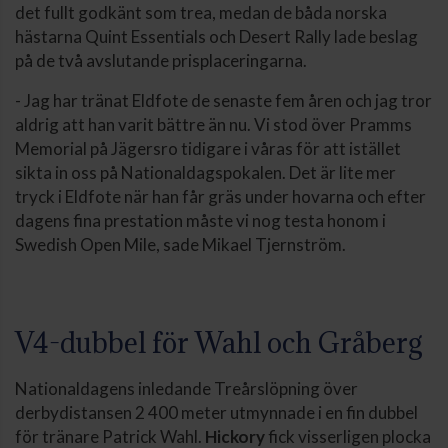
det fullt godkänt som trea, medan de båda norska
hästarna Quint Essentials och Desert Rally lade beslag
på de två avslutande prisplaceringarna.
- Jag har tränat Eldfote de senaste fem åren och jag tror
aldrig att han varit bättre än nu. Vi stod över Pramms
Memorial på Jägersro tidigare i våras för att istället
sikta in oss på Nationaldagspokalen. Det är lite mer
tryck i Eldfote när han får gräs under hovarna och efter
dagens fina prestation måste vi nog testa honom i
Swedish Open Mile, sade Mikael Tjernström.
V4-dubbel för Wahl och Gråberg
Nationaldagens inledande Treårslöpning över
derbydistansen 2 400 meter utmynnade i en fin dubbel
för tränare Patrick Wahl.
Hickory
fick visserligen plocka