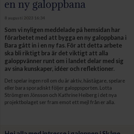
en ny galoppbana
8 augusti 2023 16:34
Som vi nyligen meddelade på hemsidan har
förarbetet med att bygga en ny galoppbana i
Bara gått in i en ny fas. För att detta arbete
ska bli riktigt bra är det viktigt att alla
galoppvänner runt om i landet delar med sig
av sina kunskaper, idéer och reflektioner.
Det spelar ingen roll om du är aktiv, hästägare, spelare
eller bara sporadiskt följer galoppsporten. Lotta
Strömgren Jönsson och Kathrine Heiberg i det nya
projektbolaget ser fram emot ett mejl från er alla.
Hej alla med intresse i galoppen i Skåne