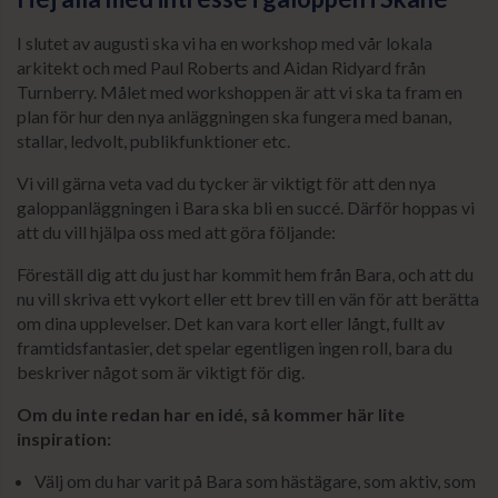
I slutet av augusti ska vi ha en workshop med vår lokala
arkitekt och med Paul Roberts and Aidan Ridyard från
Turnberry. Målet med workshoppen är att vi ska ta fram en
plan för hur den nya anläggningen ska fungera med banan,
stallar, ledvolt, publikfunktioner etc.
Vi vill gärna veta vad du tycker är viktigt för att den nya
galoppanläggningen i Bara ska bli en succé. Därför hoppas vi
att du vill hjälpa oss med att göra följande:
Föreställ dig att du just har kommit hem från Bara, och att du
nu vill skriva ett vykort eller ett brev till en vän för att berätta
om dina upplevelser. Det kan vara kort eller långt, fullt av
framtidsfantasier, det spelar egentligen ingen roll, bara du
beskriver något som är viktigt för dig.
Om du inte redan har en idé, så kommer här lite
inspiration:
Välj om du har varit på Bara som hästägare, som aktiv, som