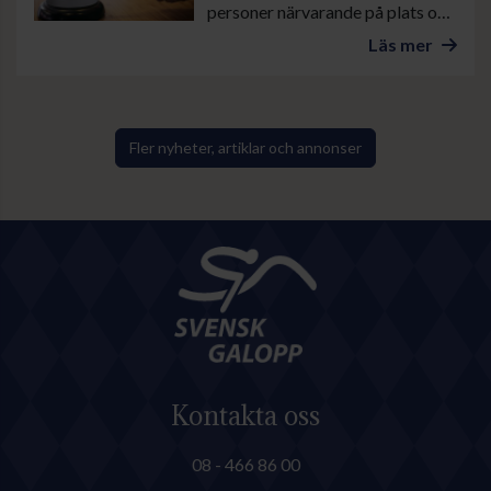
personer närvarande på plats och
ytterligare ett antal åhörare på
Läs mer
digital distans. Förutom de 35
fullmäktigeledamöterna deltog
även delar av den avgående
styrelsen samt representanter
Fler nyheter, artiklar och annonser
för valberedning och
ekonomifunktioner.
Kontakta oss
08 - 466 86 00