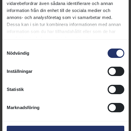
vidarebefordrar även sådana identifierare och annan
8 augusti 2023 16:34
information från din enhet till de sociala medier och
Svensk Galopp:
info@svenskgalopp.se
annons- och analysföretag som vi samarbetar med.
Dessa kan i sin tur kombinera informationen med annan
Taggar:
Organisation
information som du har tillhandahållit eller som de har
samlat in när du har använt deras tjänster.
DELA SIDA:
Samtyckesval
Nödvändig
Inställningar
Fler nyheter, artiklar och
Statistik
annonser
Marknadsföring
21 juli 2026 | Nyhet
Susanne Afzelius blir ny vd för Svensk