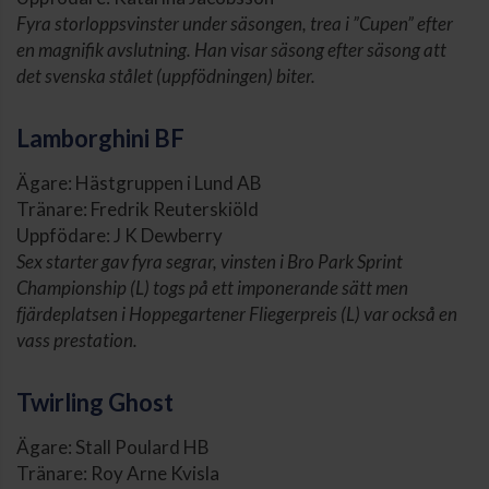
Fyra storloppsvinster under säsongen, trea i ”Cupen” efter
en magnifik avslutning. Han visar säsong efter säsong att
det svenska stålet (uppfödningen) biter.
Lamborghini BF
Ägare: Hästgruppen i Lund AB
Tränare: Fredrik Reuterskiöld
Uppfödare: J K Dewberry
Sex starter gav fyra segrar, vinsten i Bro Park Sprint
Championship (L) togs på ett imponerande sätt men
fjärdeplatsen i Hoppegartener Fliegerpreis (L) var också en
vass prestation.
Twirling Ghost
Ägare: Stall Poulard HB
Tränare: Roy Arne Kvisla