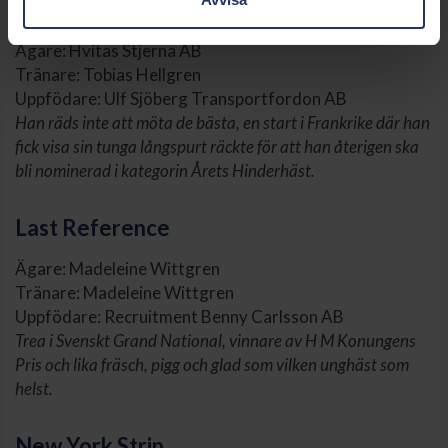
Ajas
Ägare: Hvitas Stjerna AB
Tränare: Tobias Hellgren
Uppfödare: Ulf Sjöberg Transportfordon AB
Han räds inte att möta de bästa, en start i Frankrike där han
fick visa sin tunga långspurt räckte för att han återigen ska
bli nominerad i kategorin Årets Hinderhäst.
Last Reference
Ägare: Madeleine Wittgren
Tränare: Madeleine Wittgren
Uppfödare: Recruitment Benny Carlsson AB
Trea i Svenskt Grand National, vinnare av H M Konungens
Pris och lika fräsch, pigg och glad som vilken unghäst som
helst.
New York Strip