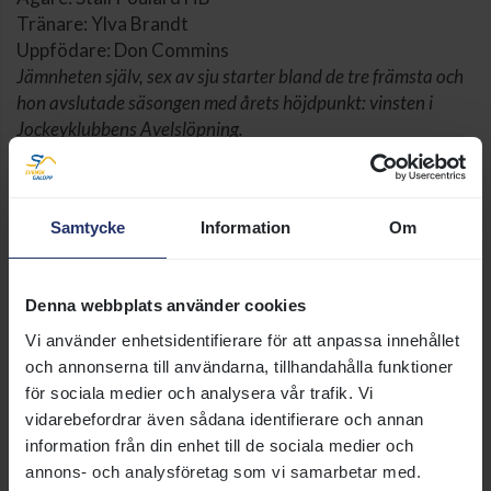
Tränare: Ylva Brandt
Uppfödare: Don Commins
Jämnheten själv, sex av sju starter bland de tre främsta och
hon avslutade säsongen med årets höjdpunkt: vinsten i
Jockeyklubbens Avelslöpning.
Una Matina
Samtycke
Information
Om
Ägare: Mr Ascot
Tränare: Lennart Jr Reuterskiöld
Uppfödare: E Drouet o Ecurie De Cachene
Denna webbplats använder cookies
Hon trivs som bäst med gräs under hovarna och när
Vi använder enhetsidentifierare för att anpassa innehållet
tränaren ändrade lite på utrustningen kom årets höjdpunkt;
och annonserna till användarna, tillhandahålla funktioner
vinsten i Bloomers Vase (L).
för sociala medier och analysera vår trafik. Vi
vidarebefordrar även sådana identifierare och annan
information från din enhet till de sociala medier och
annons- och analysföretag som vi samarbetar med.
Please
accept marketing cookies
to view this YouTube