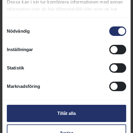
Dessa kan i sin tur kombinera informationen med annan
content.
information som du har tillhandahållit eller som de har
samlat in när du har använt deras tjänster.
Samtyckesval
⋯
Nödvändig
Inställningar
Statistik
Marknadsföring
Tillåt alla
Nominerade: Årets hinderhäst
Avvisa