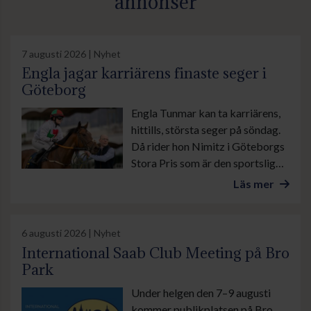
annonser
7 augusti 2026 | Nyhet
Engla jagar karriärens finaste seger i
Göteborg
Engla Tunmar kan ta karriärens,
hittills, största seger på söndag.
Då rider hon Nimitz i Göteborgs
Stora Pris som är den sportsliga
höjdpunkten under banans stora
Läs mer
familjedag.
6 augusti 2026 | Nyhet
International Saab Club Meeting på Bro
Park
Under helgen den 7–9 augusti
kommer publikplatsen på Bro