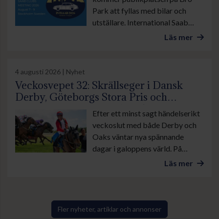
Park att fyllas med bilar och
utställare. International Saab
Club Meeting lockar
Läs mer
motorentusiaster från när och
fjärran. Arrangören räknar med
stor publiktillströmning.
4 augusti 2026 | Nyhet
Veckosvepet 32: Skrällseger i Dansk
Derby, Göteborgs Stora Pris och
suverän insats av Lamborghini BF
Efter ett minst sagt händelserikt
veckoslut med både Derby och
Oaks väntar nya spännande
dagar i galoppens värld. På
onsdag är det lunchgalopp på
Läs mer
Bro Park. Övrevoll tävlar som
vanligt torsdag kväll och på
lördag galopperas det i danska
Ålborg. Sedan avslutas veckan
Fler nyheter, artiklar och annonser
med årets stora familjedag på