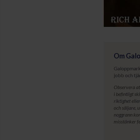
Om Gal
Galoppmarkna
jobb och tjä
Observera att
i befintligt 
riktighet ell
och säljare, 
noggrann kont
misstänker fe