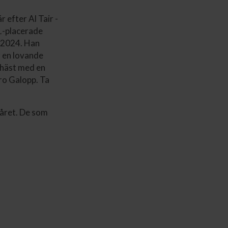
r efter Al Tair -
1-placerade
r 2024. Han
 en lovande
 häst med en
sro Galopp. Ta
 året. De som