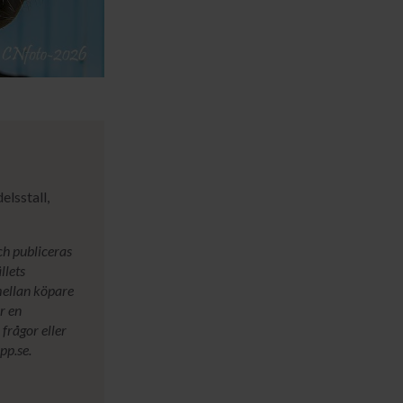
lsstall,
ch publiceras
llets
mellan köpare
r en
frågor eller
pp.se.