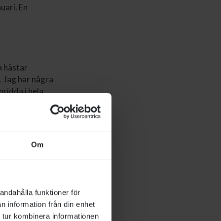
uari. En
a hästar
 Jag har några
ridda i hela
och uppleva nya
a när vi har
Om
andahålla funktioner för
n information från din enhet
 tur kombinera informationen