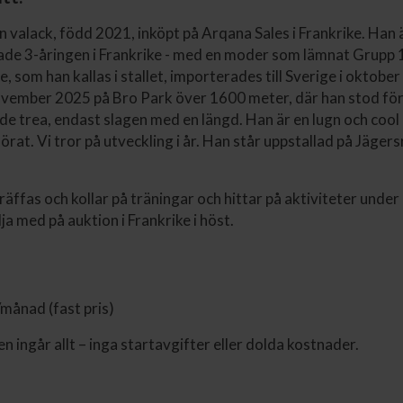
en valack, född 2021, inköpt på Arqana Sales i Frankrike. Han ä
ade 3-åringen i Frankrike - med en moder som lämnat Grupp 
 som han kallas i stallet, importerades till Sverige i oktobe
ovember 2025 på Bro Park över 1600 meter, där han stod för
ade trea, endast slagen med en längd. Han är en lugn och cool
örat. Vi tror på utveckling i år. Han står uppstallad på Jäger
äffas och kollar på träningar och hittar på aktiviteter under
ölja med på auktion i Frankrike i höst.
månad (fast pris)
n ingår allt – inga startavgifter eller dolda kostnader.