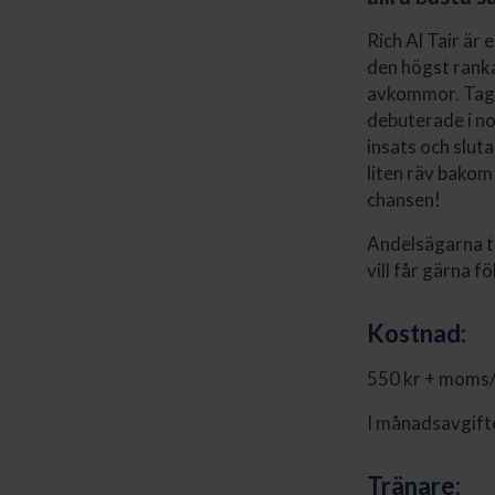
Rich Al Tair är 
den högst rank
avkommor. Tage,
debuterade i n
insats och slut
liten räv bakom 
chansen!
Andelsägarna tr
vill får gärna f
Kostnad:
550 kr + moms/
I månadsavgifte
Tränare: