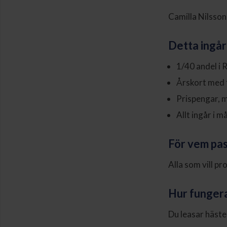
Camilla Nilsson
Detta ingår
1/40 andel i R
Årskort med f
Prispengar, 
Allt ingår i 
För vem pas
Alla som vill pr
Hur funger
Du leasar hästen