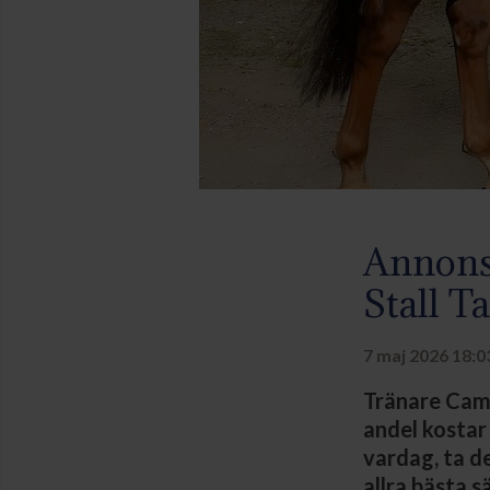
Annons:
Stall T
7 maj 2026 18:0
Tränare Camil
andel kostar
vardag, ta d
allra bästa s