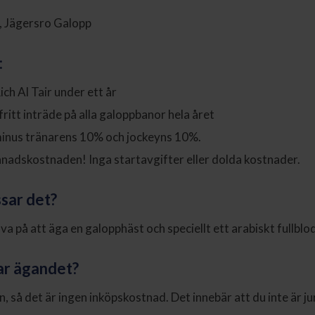
, Jägersro Galopp
:
ich Al Tair under ett år
ritt inträde på alla galoppbanor hela året
minus tränarens 10% och jockeyns 10%.
månadskostnaden! Inga startavgifter eller dolda kostnader.
sar det?
ova på att äga en galopphäst och speciellt ett arabiskt fullblod
ar ägandet?
, så det är ingen inköpskostnad. Det innebär att du inte är ju