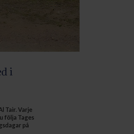
d i
l Tair. Varje
u följa Tages
ngsdagar på