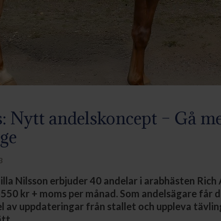
 Nytt andelskoncept – Gå me
age
3
la Nilsson erbjuder 40 andelar i arabhästen Rich A
 550 kr + moms per månad. Som andelsägare får d
el av uppdateringar från stallet och uppleva tävli
ätt.