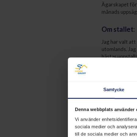
Ägarskapet förn
månads uppsägn
Om stallet:
Jag har valt att
utomlands. Jag
hästar uppstall
landet så att v
platser. Vi anor
starthäst. Ägar
Samtycke
Kontaktper
Camilla Nilsson
Denna webbplats använder 
Vi använder enhetsidentifierar
Telefonnumm
sociala medier och analysera 
E-postadress
till de sociala medier och a