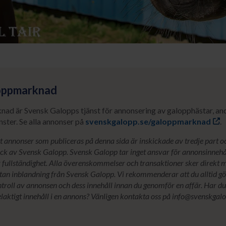
oppmarknad
d är Svensk Galopps tjänst för annonsering av galopphästar, ande
nster. Se alla annonser på
svenskgalopp.se/galoppmarknad
.
 annonser som publiceras på denna sida är inskickade av tredje part o
skick av Svensk Galopp. Svensk Galopp tar inget ansvar för annonsinnehå
er fullständighet. Alla överenskommelser och transaktioner sker direkt 
utan inblandning från Svensk Galopp. Vi rekommenderar att du alltid gö
roll av annonsen och dess innehåll innan du genomför en affär. Har du 
laktigt innehåll i en annons? Vänligen kontakta oss på info@svenskgalo