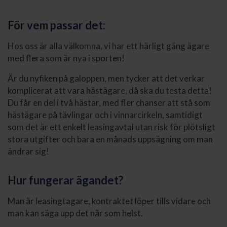
För vem passar det:
Hos oss är alla välkomna, vi har ett härligt gäng ägare
med flera som är nya i sporten!
Är du nyfiken på galoppen, men tycker att det verkar
komplicerat att vara hästägare, då ska du testa detta!
Du får en del i två hästar, med fler chanser att stå som
hästägare på tävlingar och i vinnarcirkeln, samtidigt
som det är ett enkelt leasingavtal utan risk för plötsligt
stora utgifter och bara en månads uppsägning om man
ändrar sig!
Hur fungerar ägandet?
Man är leasingtagare, kontraktet löper tills vidare och
man kan säga upp det när som helst.