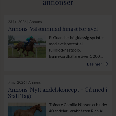
annonser
23 juli 2026 | Annons
Annons: Välstammad hingst för avel
El Guanche, högklassig sprinter
med avelspotential
fullblod/hästpolo.
Banrekordhållare över 1 200
meter på Jägersro. Säljes p.g.a
Läs mer
ålder och skada.
7 maj 2026 | Annons
Annons: Nytt andelskoncept – Gå med i
Stall Tage
Tränare Camilla Nilsson erbjuder
40 andelar i arabhästen Rich Al