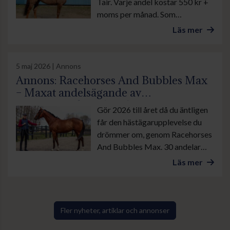
Tair. Varje andel kostar 550 kr +
moms per månad. Som
andelsägare får du följa Tages
Läs mer
vardag, ta del av uppdateringar
från stallet och uppleva
tävlingsdagar på allra bästa sätt.
5 maj 2026 | Annons
Annons: Racehorses And Bubbles Max
– Maxat andelsägande av
framgångsrika galopphästar
Gör 2026 till året då du äntligen
får den hästägarupplevelse du
drömmer om, genom Racehorses
And Bubbles Max. 30 andelar
per häst. Populärt och beprövat
Läs mer
andelskoncept – våra hästar har
redan tagit 17 segrar och
sprungit in 2 000 000 kr till våra
glada andelsägare. Slipp oro –
Fler nyheter, artiklar och annonser
njut av galoppupplevelsen och