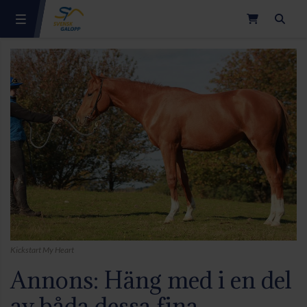
Sök
Kickstart My Heart
Annons: Häng med i en del
av båda dessa fina,