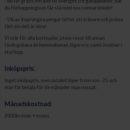
- du får gratis inträde till Sveriges tre galoppbanor, där
du förhoppningsvis får stå med oss i vinnarcirkeln!
- 5% av insprungna pengar (efter att tränare och jockey
fått sin del) är dina!
Vi står för alla kostnader, utom resor till annan
tävlingsbana än hemmabanan Jägersro, samt insatser i
storlopp.
Inköpspris:
Inget inköpspris, men avtalet löper from nov -25 och
man får betala för de månader man missat.
Månadskostnad:
2000kr/mån + moms