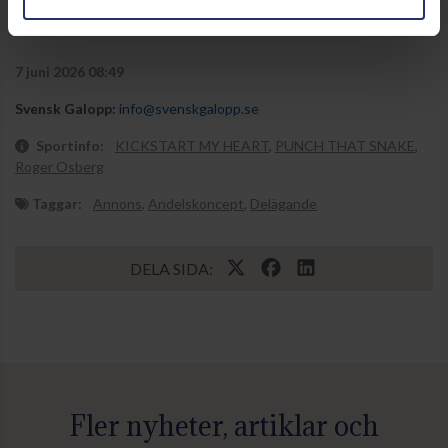
·
Instagram
7 juni 2026 08:49
Svensk Galopp:
info@svenskgalopp.se
Sportinfo:
KICKSTART MY HEART
,
PUNCH THAT SNAKE
,
Roger Osberg
Taggar:
Annons
,
Andelskoncept
,
Delägande
DELA SIDA:
Fler nyheter, artiklar och