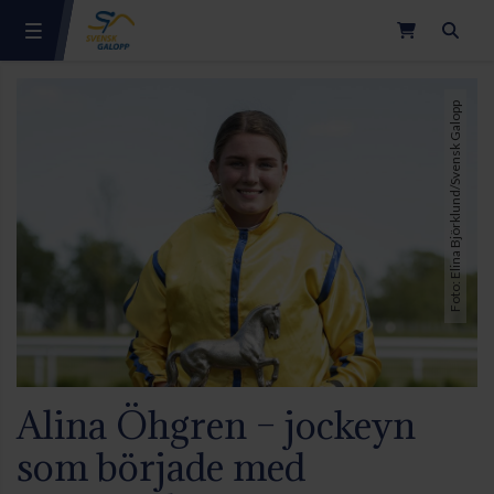
Sök
Foto: Elina Björklund/Svensk Galopp
Alina Öhgren – jockeyn
som började med