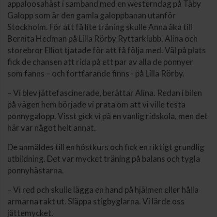
appaloosahäst i samband med en westerndag på Täby
Galopp som är den gamla galoppbanan utanför
Stockholm. För att få lite träning skulle Anna åka till
Bernita Hedman på Lilla Rörby Ryttarklubb. Alina och
storebror Elliot tjatade för att få följa med. Väl på plats
fick de chansen att rida på ett par av alla de ponnyer
som fanns – och fortfarande finns - på Lilla Rörby.
– Vi blev jättefascinerade, berättar Alina. Redan i bilen
på vägen hem började vi prata om att vi ville testa
ponnygalopp. Visst gick vi på en vanlig ridskola, men det
här var något helt annat.
De anmäldes till en höstkurs och fick en riktigt grundlig
utbildning. Det var mycket träning på balans och tygla
ponnyhästarna.
– Vi red och skulle lägga en hand på hjälmen eller hålla
armarna rakt ut. Släppa stigbyglarna. Vi lärde oss
jättemycket.