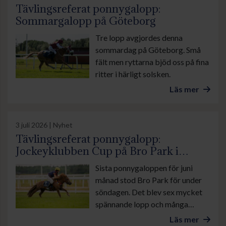
Tävlingsreferat ponnygalopp:
Sommargalopp på Göteborg
Tre lopp avgjordes denna
sommardag på Göteborg. Små
fält men ryttarna bjöd oss på fina
ritter i härligt solsken.
Läs mer
3 juli 2026 | Nyhet
Tävlingsreferat ponnygalopp:
Jockeyklubben Cup på Bro Park i
sommarhettan
Sista ponnygaloppen för juni
månad stod Bro Park för under
söndagen. Det blev sex mycket
spännande lopp och många
mycket fint pyntade ponnyer.
Läs mer