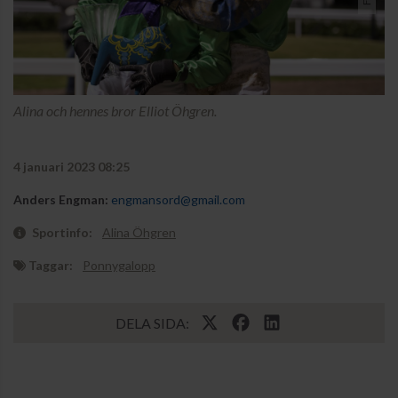
Alina och hennes bror Elliot Öhgren.
4 januari 2023 08:25
Anders Engman:
engmansord@gmail.com
Sportinfo:
Alina Öhgren
Taggar:
Ponnygalopp
DELA SIDA: