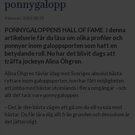
ponnygalopp
4 januari 2023 08:25
PONNYGALOPPENS HALL OF FAME. I denna
artikelserie får du läsa om olika profiler och
ponnyer inom galoppsporten som haft en
betydande roll. Nu har det blivit dags att
träffa jockeyn Alina Öhgren.
Alina Öhgren tävlar idag mot Sveriges absolut bästa
ryttare inom galoppsporten, hon har fått möjligheten
att jobba med hästar utomlands i flera omgångar - och
allt det tack vare ponnygaloppen.
– Det är den bästa vägen att gå om du vill syssla med
hästar. Du får lära dig allt från grunden och dessutom är
det jätteroligt.