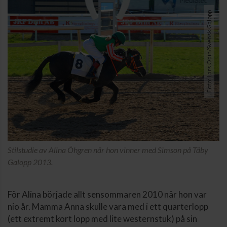
Foto: Lars Odin/Svensk Galopp
Stilstudie av Alina Öhgren när hon vinner med Simson på Täby
Galopp 2013.
För Alina började allt sensommaren 2010 när hon var
nio år. Mamma Anna skulle vara med i ett quarterlopp
(ett extremt kort lopp med lite westernstuk) på sin