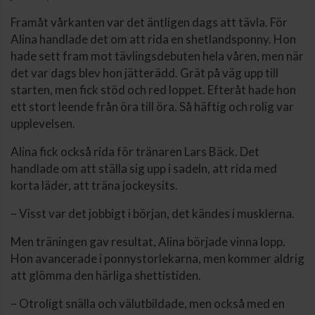
Framåt vårkanten var det äntligen dags att tävla. För
Alina handlade det om att rida en shetlandsponny. Hon
hade sett fram mot tävlingsdebuten hela våren, men när
det var dags blev hon jätterädd. Grät på väg upp till
starten, men fick stöd och red loppet. Efteråt hade hon
ett stort leende från öra till öra. Så häftig och rolig var
upplevelsen.
Alina fick också rida för tränaren Lars Bäck. Det
handlade om att ställa sig upp i sadeln, att rida med
korta läder, att träna jockeysits.
– Visst var det jobbigt i början, det kändes i musklerna.
Men träningen gav resultat, Alina började vinna lopp.
Hon avancerade i ponnystorlekarna, men kommer aldrig
att glömma den härliga shettistiden.
– Otroligt snälla och välutbildade, men också med en