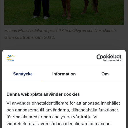
Helena Mansén delar ut pris till Alina Öhgren och Norrskenets
Grim på Strömsholm 2012.
Rent prestigemässigt kanske en tredjeplats i SM smäller
högre, men den där regniga dagen på Strömsholm
kommer Alina aldrig att glömma.
Samtycke
Information
Om
Sen har hon tagit en klassisk väg, blev amatörryttare
med stora framgångar innan hon blev lärling och tillhör
idag Sverigetoppen i den kategorien.
Denna webbplats använder cookies
Vi använder enhetsidentifierare för att anpassa innehållet
och annonserna till användarna, tillhandahålla funktioner
för sociala medier och analysera vår trafik. Vi
vidarebefordrar även sådana identifierare och annan