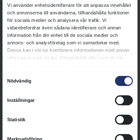
Jockeyklubben Cup
Vi använder enhetsidentifierare för att anpassa innehållet
och annonserna till användarna, tillhandahålla funktioner
Jockeyklubben sponsrar
för sociala medier och analysera vår trafik. Vi
ponnygaloppen 2026 genom
vidarebefordrar även sådana identifierare och annan
serien Jockeyklubben Cup.
information från din enhet till de sociala medier och
Läs mer
annons- och analysföretag som vi samarbetar med.
Dessa kan i sin tur kombinera informationen med annan
information som du har tillhandahållit eller som de har
Regler och licenser för ponnygalopp
samlat in när du har använt deras tjänster.
På den här sidan hittar du
Samtyckesval
Nödvändig
ponnygaloppens reglementen,
allmänna bestämmelser,
uppförandekod och de
Inställningar
blanketter du behöver.
Läs mer
Statistik
Marknadsföring