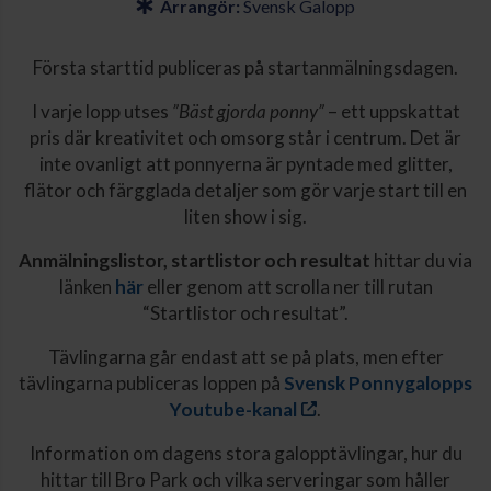
Arrangör:
Svensk Galopp
Första starttid publiceras på startanmälningsdagen.
I varje lopp utses
”Bäst gjorda ponny”
– ett uppskattat
pris där kreativitet och omsorg står i centrum. Det är
inte ovanligt att ponnyerna är pyntade med glitter,
flätor och färgglada detaljer som gör varje start till en
liten show i sig.
Anmälningslistor, startlistor och resultat
hittar du via
länken
här
eller genom att scrolla ner till rutan
“Startlistor och resultat”.
Tävlingarna går endast att se på plats, men efter
tävlingarna publiceras loppen på
Svensk Ponnygalopps
Youtube-kanal
.
Information om dagens stora galopptävlingar, hur du
hittar till Bro Park och vilka serveringar som håller