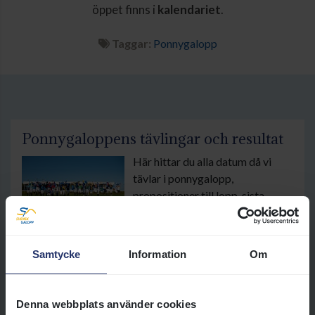
öppet finns i
kalendariet
.
Taggar:
Ponnygalopp
Ponnygaloppens tävlingar och resultat
Här hittar du alla datum då vi
tävlar i ponnygalopp,
propositioner till lopp, sista
anmälningsdag, meddelande till
ryttare och tränare samt resultat
från tidigare tävlingar.
Samtycke
Information
Om
Läs mer
Denna webbplats använder cookies