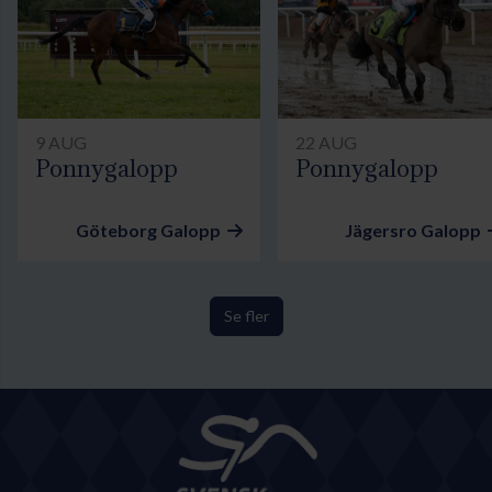
9 AUG
22 AUG
Ponnygalopp
Ponnygalopp
Göteborg Galopp
Jägersro Galopp
Se fler