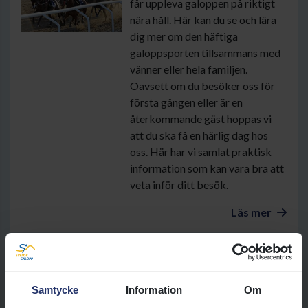
får uppleva galoppen på riktigt
nära håll. Här kan du se och lära
dig mer om den häftiga
galoppsporten tillsammans med
vänner eller hela familjen.
Oavsett om du besöker oss för
första gången eller är en
återkommande gäst hoppas vi
att du ska få en härlig dag hos
oss. Här har vi samlat praktisk
information som kan vara bra att
veta inför ditt besök.
Läs mer
Mat och dryck
Välkommen att ta del av vårt
Samtycke
Information
Om
mat- och dryckesutbud på