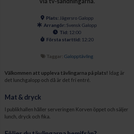
via tv-sändningarna.
Plats:
Jägersro Galopp
Arrangör:
Svensk Galopp
Tid:
12:00
Första starttid:
12:20
Taggar:
Galopptävling
Välkommen att uppleva tävlingarna på plats!
Idag är
det lunchgalopp och då är det fri entré.
Mat & dryck
I publikhallen håller serveringen Korven öppet och säljer
lunch, dryck och fika.
Följer du tävlingarna hemifrån?