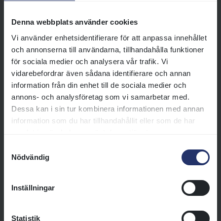
Jägersro Galopp. Maten serveras
av Pembert & Co. och våra
Denna webbplats använder cookies
serveringar håller endast öppet
Vi använder enhetsidentifierare för att anpassa innehållet
under tävlingsdagar. Utbudet
och annonserna till användarna, tillhandahålla funktioner
varierar något beroende på
för sociala medier och analysera vår trafik. Vi
vilken dag det är och här kan du
vidarebefordrar även sådana identifierare och annan
läsa mer om vad som serveras
information från din enhet till de sociala medier och
under respektive dagar.
annons- och analysföretag som vi samarbetar med.
Läs mer
Dessa kan i sin tur kombinera informationen med annan
information som du har tillhandahållit eller som de har
samlat in när du har använt deras tjänster.
Samtyckesval
Nödvändig
Allt du behöver veta om
Inställningar
galoppsporten
Statistik