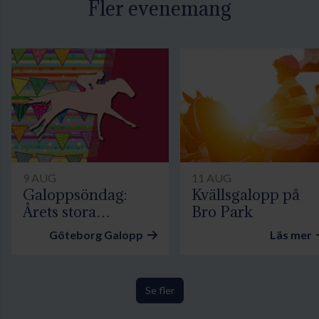
Fler evenemang
9 AUG
11 AUG
Galoppsöndag:
Kvällsgalopp på
Årets stora
Bro Park
familjedag
Göteborg Galopp
Läs mer
Se fler