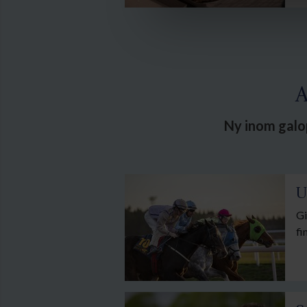
A
Ny inom galop
U
Gi
fi