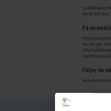
I publikhallen 
dryck och fika.
Få en inbli
Häng med på en 
hur det går til
olika funktionä
startboxarna gå
Följer du t
Se loppen live 