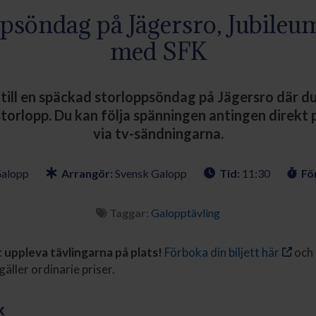
psöndag på Jägersro, Jubile
med SFK
ill en späckad storloppsöndag på Jägersro där du 
storlopp. Du kan följa spänningen antingen direkt p
via tv-sändningarna.
Galopp
Arrangör:
Svensk Galopp
Tid:
11:30
För
Taggar:
Galopptävling
uppleva tävlingarna på plats!
Förboka din biljett här
och 
gäller ordinarie priser.
k