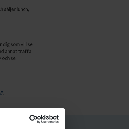
 säljer lunch,
 dig som vill se
nd annat träffa
y och se
.