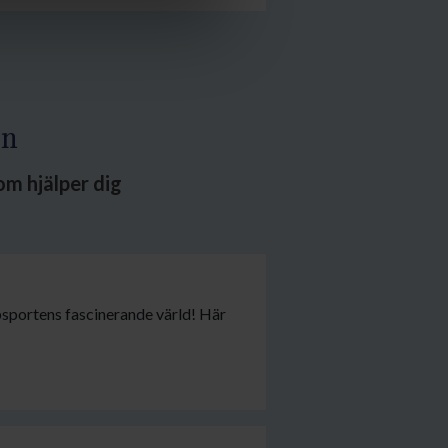
en
om hjälper dig
psportens fascinerande värld! Här