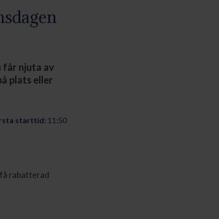
umsdagen
får njuta av
å plats eller
sta starttid:
11:50
få rabatterad