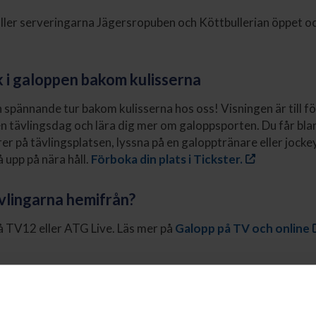
håller serveringarna Jägersropuben och Köttbullerian öppet och
ck i galoppen bakom kulisserna
spännande tur bakom kulisserna hos oss! Visningen är till för
l en tävlingsdag och lära dig mer om galoppsporten. Du får bla
rer på tävlingsplatsen, lyssna på en galopptränare eller jocke
 upp på nära håll.
Förboka din plats i Tickster.
ävlingarna hemifrån?
på TV12 eller ATG Live. Läs mer på
Galopp på TV och online