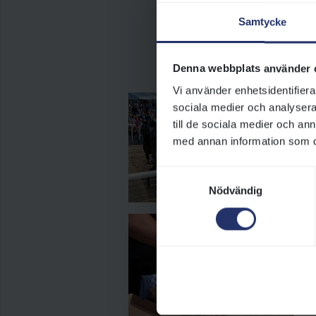
Samtycke
Gör din dag p
Denna webbplats använder 
Vi använder enhetsidentifierar
sociala medier och analysera 
I
till de sociala medier och a
Vä
med annan information som du 
Hä
Oa
Samtyckesval
hä
Nödvändig
M
Vä
Co
vi