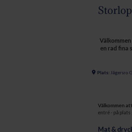
Storlop
Välkommen t
en rad fina 
Plats:
Jägersro 
Välkommen att 
entré - på plats 
Mat & dryc