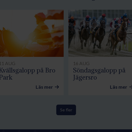
11 AUG
16 AUG
Kvällsgalopp på Bro
Söndagsgalopp på
Park
Jägersro
Läs mer
Läs mer
Se fler