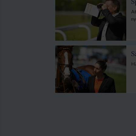
S
At
ny
S
Hä