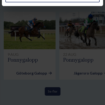
9 AUG
22 AUG
Ponnygalopp
Ponnygalopp
Göteborg Galopp
Jägersro Galopp
Se fler