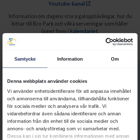
Youtube-kanal
.
Information om dagens stora galopptävlingar, hur du
hittar till Bro Park och vilka serveringar som håller
öppet finns i
kalendariet
.
Taggar:
Ponnygalopp
Samtycke
Information
Om
Denna webbplats använder cookies
Ponnygaloppens tävlingar och resultat
Vi använder enhetsidentifierare för att anpassa innehållet
Här hittar du alla datum då vi
och annonserna till användarna, tillhandahålla funktioner
tävlar i ponnygalopp,
för sociala medier och analysera vår trafik. Vi
propositioner till lopp, sista
vidarebefordrar även sådana identifierare och annan
anmälningsdag, meddelande till
information från din enhet till de sociala medier och
ryttare och tränare samt resultat
annons- och analysföretag som vi samarbetar med.
från tidigare tävlingar.
Dessa kan i sin tur kombinera informationen med annan