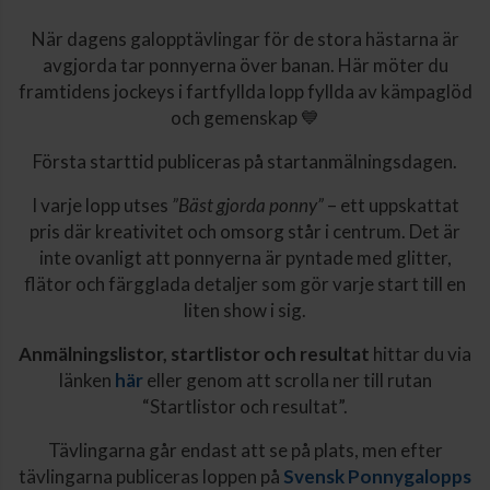
När dagens galopptävlingar för de stora hästarna är
avgjorda tar ponnyerna över banan. Här möter du
framtidens jockeys i fartfyllda lopp fyllda av kämpaglöd
och gemenskap 💙
Första starttid publiceras på startanmälningsdagen.
I varje lopp utses
”Bäst gjorda ponny”
– ett uppskattat
pris där kreativitet och omsorg står i centrum. Det är
inte ovanligt att ponnyerna är pyntade med glitter,
flätor och färgglada detaljer som gör varje start till en
liten show i sig.
Anmälningslistor, startlistor och resultat
hittar du via
länken
här
eller genom att scrolla ner till rutan
“Startlistor och resultat”.
Tävlingarna går endast att se på plats, men efter
tävlingarna publiceras loppen på
Svensk Ponnygalopps