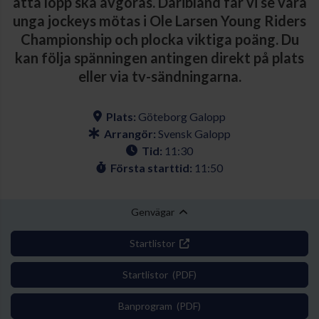
åtta lopp ska avgöras. Däribland får vi se våra
unga jockeys mötas i Ole Larsen Young Riders
Championship och plocka viktiga poäng. Du
kan följa spänningen antingen direkt på plats
eller via tv-sändningarna.
Plats:
Göteborg Galopp
Arrangör:
Svensk Galopp
Tid:
11:30
Första starttid:
11:50
Genvägar
Startlistor
Startlistor (PDF)
Banprogram (PDF)