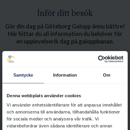
Inför ditt besök
Gör din dag på Göteborg Galopp ännu bättre!
Här hittar du all information du behöver för
en upplevelserik dag på galoppbanan.
Inför besöket på Göteborg Galopp
Välkommen till Göteborg
Samtycke
Information
Om
Galopp – en naturskön och
välkomnande galoppbana på
Hisingen. Här har vi samlat
Denna webbplats använder cookies
information inför ditt besök.
Vi använder enhetsidentifierare för att anpassa innehållet
Läs mer
och annonserna till användarna, tillhandahålla funktioner
för sociala medier och analysera vår trafik. Vi
vidarebefordrar även sådana identifierare och annan