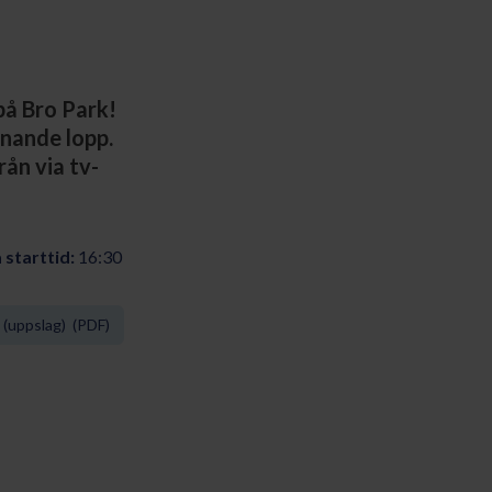
på Bro Park!
nnande lopp.
rån via tv-
 starttid:
16:30
(uppslag) (PDF)