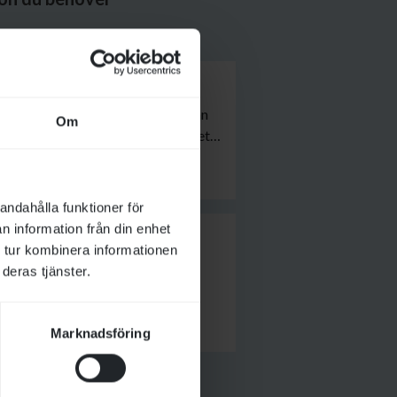
oppen på riktigt nära håll. Här kan
Om
 vänner eller hela familjen. Oavsett
oppas vi att du ska få en härlig dag
veta inför ditt besök.
andahålla funktioner för
n information från din enhet
 tur kombinera informationen
 utsikt över galoppbanan. I
deras tjänster.
 måndag till fredag samt alla
 hästfolk, företag, besökare och
Marknadsföring