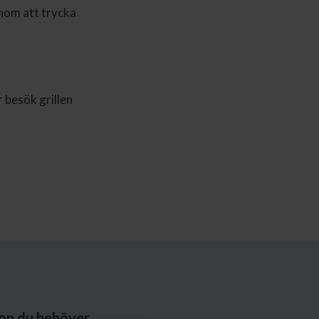
enom att trycka
er besök grillen
ion du behöver