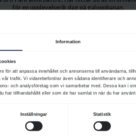
för en upplevelserik dag på galoppbanan.
nför besöket på Bro Park
lkommen till Bro Park – en plats där du som besökare upplever gal
Information
 se och lära dig mer om den häftiga galoppsporten tillsammans med
 du besöker oss för första gången eller är en återkommande gäst h
s oss. Här har vi samlat praktisk information som kan vara bra att 
cookies
e för att anpassa innehållet och annonserna till användarna, tillh
vår trafik. Vi vidarebefordrar även sådana identifierare och anna
at och dryck på Bro Park
nnons- och analysföretag som vi samarbetar med. Dessa kan i sin
 Bro Park kan du njuta av vällagad mat i en unik miljö – med bästa
har tillhandahållit eller som de har samlat in när du har använt 
staurangen i läktarbyggnaden serverar Bro Park Krog dagens lunch
vlingsdagar. Lunchen har blivit en uppskattad mötesplats för både
annar i området.
Inställningar
Statistik