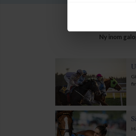
A
Ny inom galop
U
Gi
fi
S
Hä