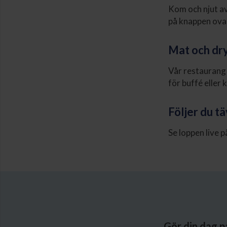
Kom och njut av
på knappen ova
Mat och dr
Vår restaurang 
för buffé eller 
Följer du t
Se loppen live 
Gör din dag p