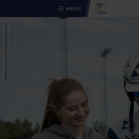
MENY
Foto: Elina Westrin/Svensk Galopp