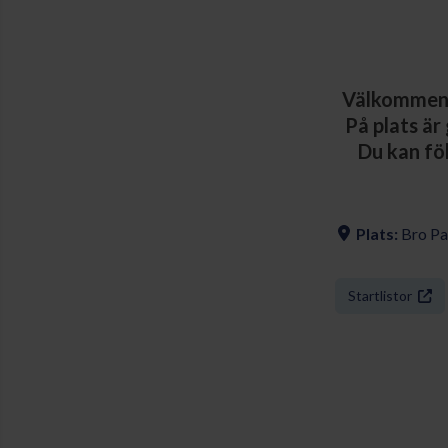
Välkommen t
På plats är
Du kan föl
Plats:
Bro Pa
Startlistor