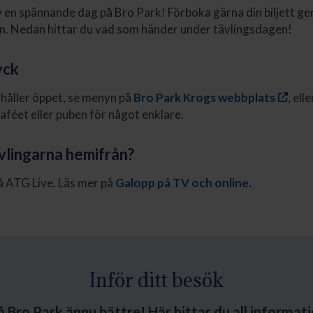
 en spännande dag på Bro Park! Förboka gärna din biljett g
n. Nedan hittar du vad som händer under tävlingsdagen!
yck
håller öppet, se menyn på
Bro Park Krogs webbplats
, ell
kaféet eller puben för något enklare.
ävlingarna hemifrån?
på ATG Live. Läs mer på
Galopp på TV och online
.
Inför ditt besök
å Bro Park ännu bättre! Här hittar du all informat