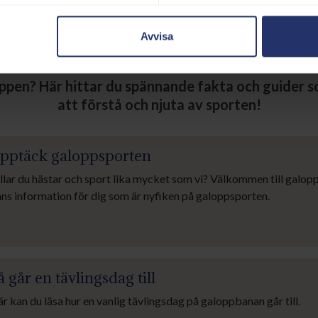
Avvisa
llt du behöver veta om galoppsport
pen? Här hittar du spännande fakta och guider s
att förstå och njuta av sporten!
pptäck galoppsporten
llar du hästar och sport lika mycket som vi? Välkommen till galop
nns information för dig som är nyfiken på galoppsporten.
å går en tävlingsdag till
r kan du läsa hur en vanlig tävlingsdag på galoppbanan går till.