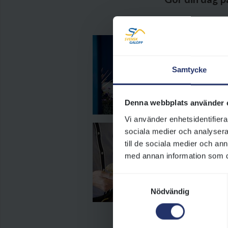
I
Vä
Samtycke
du
om
ho
Denna webbplats använder 
Vi använder enhetsidentifierar
sociala medier och analysera 
M
till de sociala medier och a
På
med annan information som du 
re
tä
Samtyckesval
gr
Nödvändig