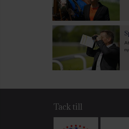
S
At
ny
Tack till