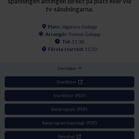
spänningen antingen direkt på plats eller via
tv-sändningarna.
Plats:
Jägersro Galopp
Arrangör:
Svensk Galopp
Tid:
11:30
Första starttid:
11:50
Genvägar
Startlistor
Startlistor (PDF)
Banprogram (PDF)
Banprogram (uppslag) (PDF)
Resultat