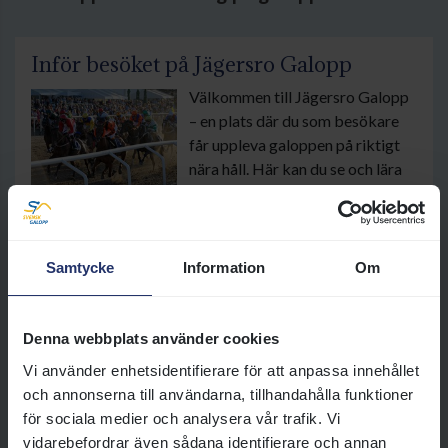
Inför besöket på Jägersro Galopp
Välkommen till Jägersro Galopp
– en plats där du som besökare
får uppleva galoppen på riktigt
nära håll. Här kan du se och lära
dig mer om den häftiga
galoppsporten tillsammans med
vänner eller hela familjen.
Oavsett om du besöker oss för
Samtycke
Information
Om
första gången eller är en
återkommande gäst hoppas vi
att du ska få en härlig dag hos
Denna webbplats använder cookies
oss. Här har vi samlat praktisk
Vi använder enhetsidentifierare för att anpassa innehållet
information som kan vara bra att
och annonserna till användarna, tillhandahålla funktioner
veta inför ditt besök.
för sociala medier och analysera vår trafik. Vi
vidarebefordrar även sådana identifierare och annan