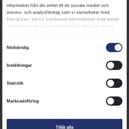
Läs mer
information från din enhet till de sociala medier och
annons- och analysföretag som vi samarbetar med.
Dessa kan i sin tur kombinera informationen med annan
Mat och dryck
information som du har tillhandahållit eller som de har
Välkommen att ta del av vårt
samlat in när du har använt deras tjänster.
mat- och dryckesutbud på
Samtyckesval
Jägersro Galopp. Maten serveras
Nödvändig
av Pembert & Co. och våra
serveringar håller endast öppet
under tävlingsdagar. Utbudet
Inställningar
varierar något beroende på
vilken dag det är och här kan du
Statistik
läsa mer om vad som serveras
under respektive dagar.
Marknadsföring
Läs mer
Tillåt alla