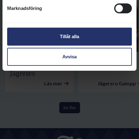
Marknadsföring
Tillåt alla
Avvisa
16 AUG
29 AUG
Söndagsgalopp på
Bakom kulisserna
Jägersro
Läs mer
Jägersro Galopp
Se fler