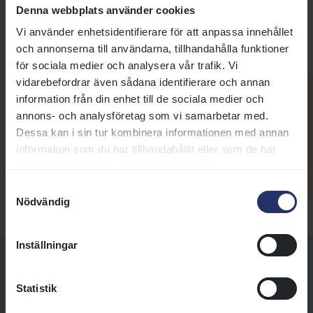
stallbacken och avgår 10.30. Parkering finns i anslutning
Denna webbplats använder cookies
till samlingsplatsen.
Vi använder enhetsidentifierare för att anpassa innehållet
och annonserna till användarna, tillhandahålla funktioner
för sociala medier och analysera vår trafik. Vi
vidarebefordrar även sådana identifierare och annan
Bli medlem i SFK
information från din enhet till de sociala medier och
annons- och analysföretag som vi samarbetar med.
Evenemanget är för alla galoppintresserade och det finns
Dessa kan i sin tur kombinera informationen med annan
inget krav på medlemskap i någon förening för att delta, men
information som du har tillhandahållit eller som de har
passa gärna på att bli medlem och stötta Skånska
samlat in när du har använt deras tjänster.
Fältrittklubben.
Läs mer om medlemskap här.
Samtyckesval
Nödvändig
Inställningar
Fler evenemang
Statistik