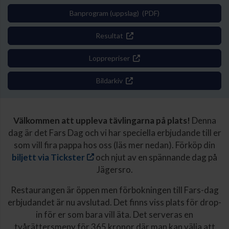
Banprogram (uppslag) (PDF)
Resultat
Lopprepriser
Bildarkiv
Välkommen att uppleva tävlingarna på plats!
Denna
dag är det Fars Dag och vi har speciella erbjudande till er
som vill fira pappa hos oss (läs mer nedan). Förköp din
biljett via Tickster
och njut av en spännande dag på
Jägersro.
Restaurangen är öppen men förbokningen till Fars-dag
erbjudandet är nu avslutad. Det finns viss plats för drop-
in för er som bara vill äta. Det serveras en
tvårättersmeny för 365 kronor där man kan välja att