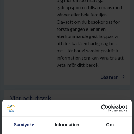
dig mer om den häftiga
galoppsporten tillsammans med
vänner eller hela familjen.
Oavsett om du besöker oss för
första gången eller är en
återkommande gäst hoppas vi
att du ska få en härlig dag hos
oss. Här har vi samlat praktisk
information som kan vara bra att
veta inför ditt besök.
Läs mer
Mat och dryck
Välkommen att ta del av vårt
mat- och dryckesutbud på
Jägersro Galopp. Maten serveras
Samtycke
Information
Om
av Pembert & Co. och våra