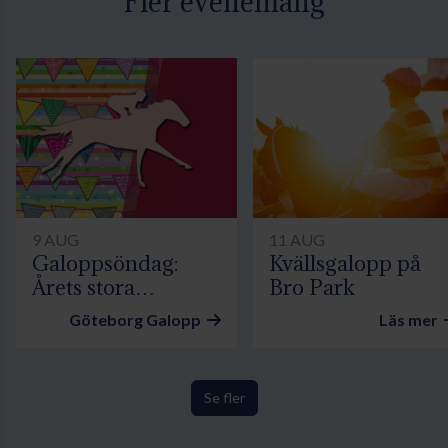
Fler evenemang
ytterligare en storloppsseger
tillsammans med storspurtande
Bay Princess i Jockeyklubbens
Avelslöpning.
9 AUG
11 AUG
Galoppsöndag:
Kvällsgalopp på
Årets stora
Bro Park
familjedag
Göteborg Galopp
Läs mer
Se fler