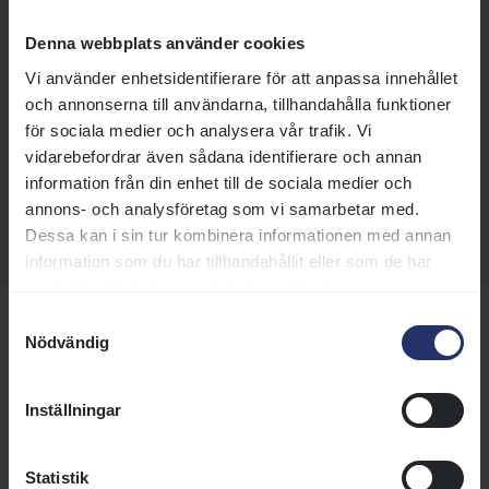
serveringar håller endast öppet
under tävlingsdagar. Utbudet
Denna webbplats använder cookies
varierar något beroende på
Vi använder enhetsidentifierare för att anpassa innehållet
vilken dag det är och här kan du
och annonserna till användarna, tillhandahålla funktioner
läsa mer om vad som serveras
för sociala medier och analysera vår trafik. Vi
under respektive dagar.
vidarebefordrar även sådana identifierare och annan
information från din enhet till de sociala medier och
Läs mer
annons- och analysföretag som vi samarbetar med.
Dessa kan i sin tur kombinera informationen med annan
information som du har tillhandahållit eller som de har
samlat in när du har använt deras tjänster.
Samtyckesval
Nödvändig
Allt du behöver veta om
galoppsporten
Inställningar
Ny inom galoppen? Här hittar du spännande
fakta och guider som hjälper dig att förstå
Statistik