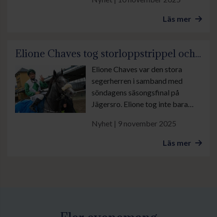
Några championtitlar var klara
sedan länge, medan andra inte
Läs mer
avgjordes förrän i de sista
loppen.
Elione Chaves tog storloppstrippel och säkrade jockeychampionatet på Jägersro
Elione Chaves var den stora
segerherren i samband med
söndagens säsongsfinal på
Jägersro. Elione tog inte bara
hem huvudlöpningen Appel Au
Nyhet | 9 november 2025
Maitre Svenskt Kriterium i
sadeln på Lea Olsen-tränade
Läs mer
Albarella. Han avgjorde även
jockeychampionatet på banan
genom att först lotsa King
Cooper till en övertygande
triumf i Valley Chapel Janos
Tandaris Minne och sedan ordna