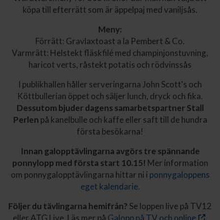
köpa till efterrätt som är äppelpaj med vaniljsås.
Meny:
Förrätt: Gravlaxtoast a la Pembert & Co.
Varmrätt: Helstekt fläskfilé med champinjonstuvning,
haricot verts, råstekt potatis och rödvinssås
I publikhallen håller serveringarna John Scott's och
Köttbullerian öppet och säljer lunch, dryck och fika.
Dessutom bjuder dagens samarbetspartner Stall
Perlen
på kanelbulle och kaffe eller saft till de hundra
första besökarna!
Innan galopptävlingarna avgörs tre spännande
ponnylopp med första start 10.15!
Mer information
om ponnygalopptävlingarna hittar ni i
ponnygaloppens
eget kalendarie.
Följer du tävlingarna hemifrån?
Se loppen live på TV12
eller ATG Live. Läs mer på
Galopp på TV och online
.