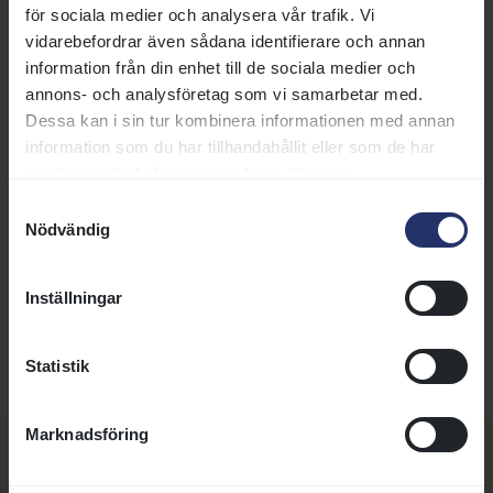
för sociala medier och analysera vår trafik. Vi
och tomat
vidarebefordrar även sådana identifierare och annan
Fisk:
Gös med champagnesås, gröna ärtor,
information från din enhet till de sociala medier och
babyspenat, schalottenlök, potatispuré och picklad
annons- och analysföretag som vi samarbetar med.
blomkål
Dessa kan i sin tur kombinera informationen med annan
Vegetarisk:
Grönsaksbiff med kapriskräm, riven
information som du har tillhandahållit eller som de har
parmesan, örtsallad, rostad potatis och tomat
samlat in när du har använt deras tjänster.
Samtyckesval
Pris: 240 kr. Bordsvatten, kaffe och något sött efter
Nödvändig
maten ingår.
För dig som hellre vill ta något enklare finns fika, dryck
Inställningar
och lättare förtäring i Racingpub på nedre plan – perfekt
för en paus mellan budgivningarna!
Statistik
Marknadsföring
Vill du veta mer om Galoppauktionen?
På auktionssidan hittar du all information – från klockslag