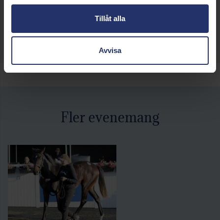
och plats, ser vilka hästar som är anmälda till auktionen och
Tillåt alla
hur du är med och budar.
👉
Läs mer om Galoppauktionen här
Avvisa
Fler evenemang