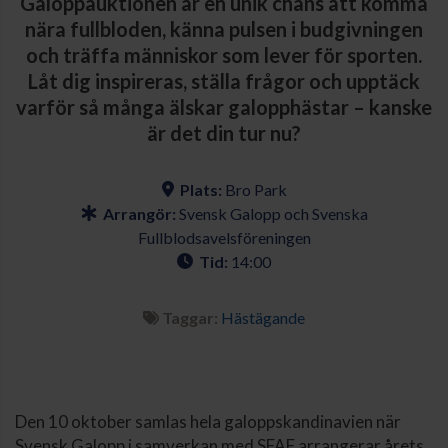
Galoppauktionen är en unik chans att komma
nära fullbloden, känna pulsen i budgivningen
och träffa människor som lever för sporten.
Låt dig inspireras, ställa frågor och upptäck
varför så många älskar galopphästar – kanske
är det din tur nu?
Plats:
Bro Park
Arrangör:
Svensk Galopp och Svenska
Fullblodsavelsföreningen
Tid:
14:00
Taggar:
Hästägande
Den 10 oktober samlas hela galoppskandinavien när
Svensk Galopp i samverkan med SFAF arrangerar årets