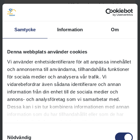
oss. Här har vi samlat praktisk
information som kan vara bra att
veta inför ditt besök.
Samtycke
Information
Om
Läs mer
Denna webbplats använder cookies
Mat och dryck
Vi använder enhetsidentifierare för att anpassa innehållet
Välkommen att ta del av vårt
och annonserna till användarna, tillhandahålla funktioner
mat- och dryckesutbud på
för sociala medier och analysera vår trafik. Vi
Jägersro Galopp. Maten serveras
vidarebefordrar även sådana identifierare och annan
av Pembert & Co. och våra
information från din enhet till de sociala medier och
serveringar håller endast öppet
annons- och analysföretag som vi samarbetar med.
under tävlingsdagar. Utbudet
Dessa kan i sin tur kombinera informationen med annan
varierar något beroende på
information som du har tillhandahållit eller som de har
vilken dag det är och här kan du
samlat in när du har använt deras tjänster.
läsa mer om vad som serveras
Samtyckesval
under respektive dagar.
Nödvändig