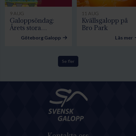
9 AUG
11 AUG
Galoppsöndag:
Kvällsgalopp på
Årets stora
Bro Park
familjedag
Göteborg Galopp
Läs mer
Se fler
Kontakta oss