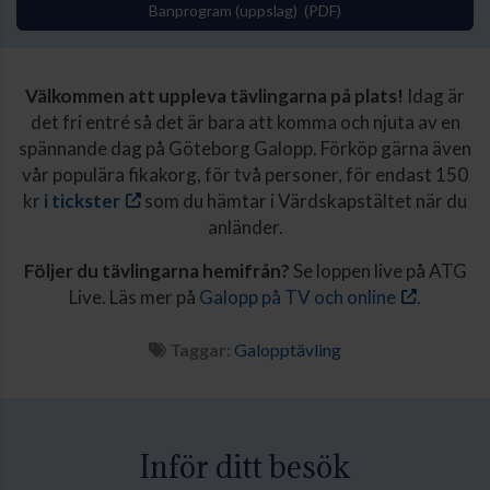
Banprogram (uppslag) (PDF)
Välkommen att uppleva tävlingarna på plats!
Idag är
det fri entré så det är bara att komma och njuta av en
spännande dag på Göteborg Galopp. Förköp gärna även
vår populära fikakorg, för två personer, för endast 150
kr
i tickster
som du hämtar i Värdskapstältet när du
anländer.
Följer du tävlingarna hemifrån?
Se loppen live på ATG
Live. Läs mer på
Galopp på TV och online
.
Taggar:
Galopptävling
Inför ditt besök