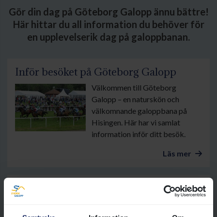
Gör din dag på Göteborg Galopp ännu bättre!
Här hittar du all information du behöver för
en upplevelserik dag på galoppbanan.
Inför besöket på Göteborg Galopp
Välkommen till Göteborg
Galopp – en naturskön och
välkomnande galoppbana på
Hisingen. Här har vi samlat
information inför ditt besök.
Läs mer
Mat och dryck
På tävlingsdagar kan du njuta av
fika och enklare rätter från den