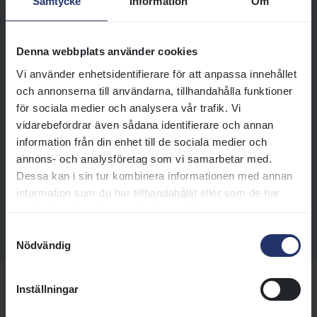
Samtycke
Information
Om
populära Galoppkiosken. När vi
har tävlingar på en lördag eller
söndag, så kompletteras
Denna webbplats använder cookies
Galoppkiosken med flera
Vi använder enhetsidentifierare för att anpassa innehållet
försäljningsställen som serverar
och annonserna till användarna, tillhandahålla funktioner
förtäring. Under Familjedagen
för sociala medier och analysera vår trafik. Vi
den 10 augusti kompletterar vi
vidarebefordrar även sådana identifierare och annan
med ett trevligt eventtält med
information från din enhet till de sociala medier och
god smörrebröd och härlig
annons- och analysföretag som vi samarbetar med.
stämning.
Dessa kan i sin tur kombinera informationen med annan
information som du har tillhandahållit eller som de har
Läs mer
samlat in när du har använt deras tjänster.
Samtyckesval
Nödvändig
Inställningar
Allt du behöver veta om