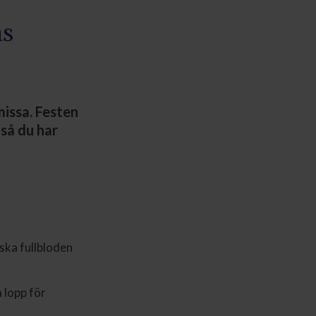
ns
missa. Festen
 så du har
lska fullbloden
 lopp för