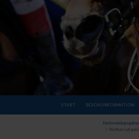
START
BESÖKSINFORMATION
Nationaldagsgalo
Nyfiken på gal