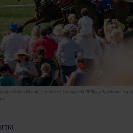
loppen i Gärdet anlägger Svensk Galopp en tillfällig galoppbana. So
rna.
arna