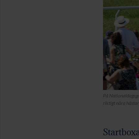
På Nationaldagsga
riktigt nära hästa
Startbox