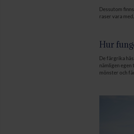
Dessutom finns
raser vara med.
Hur funge
De färgrika häs
nämligen egen t
mönster och fär