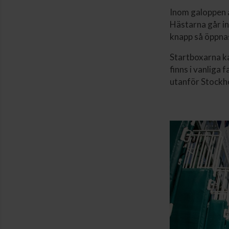
Inom galoppen 
Hästarna går in
knapp så öppnas
Startboxarna ka
finns i vanliga
utanför Stockh