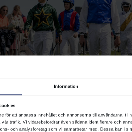
Information
 gör det lättare för hästägaren och publiken att följa hästen i loppet.
cookies
e för att anpassa innehållet och annonserna till användarna, tillh
vår trafik. Vi vidarebefordrar även sådana identifierare och anna
t springer hästarna?
nnons- och analysföretag som vi samarbetar med. Dessa kan i sin