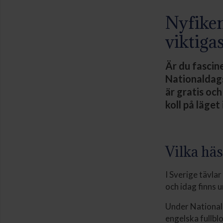
Nyfiken
viktiga
Är du fascin
Nationaldags
är gratis och
koll på läget
Vilka häs
I Sverige tävlar
och idag finns u
Under National
engelska fullbl