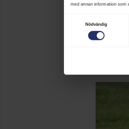
med annan information som du 
I Sverige tävla
sommarhalvåret 
Samtyckesval
Nödvändig
Under Nationald
Stockholm. Dess
Några vanliga g
medeldistans sa
distanserna 1 