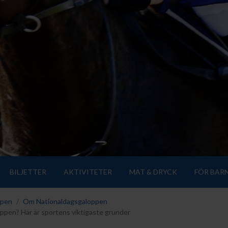
BILJETTER
AKTIVITETER
MAT & DRYCK
FÖR BAR
ppen
Om Nationaldagsgaloppen
oppen? Här är sportens viktigaste grunder