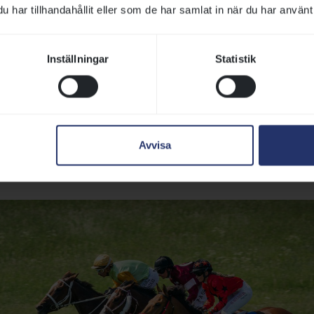
har tillhandahållit eller som de har samlat in när du har använt 
r galopphästarna på dirttrack, ett slags sandunderlag samt u
tävlas på det på gräs.
Inställningar
Statistik
agsgaloppen anordnas en tillfällig gräsbana på Gärdetsfälte
utom bygger man upp stall för hästarna och läktare för publ
aloppdistanser i Sverige är 1200 meter, även kallat sprint, 
mt 2400 meter, lång- eller stayerdistans. På Nationaldagsg
Avvisa
500 meter och 2 750 meter.