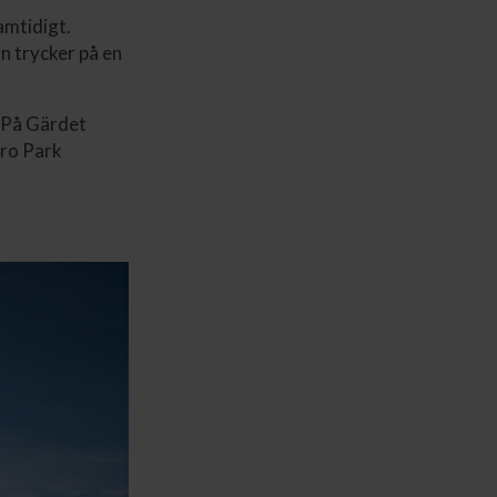
amtidigt.
n trycker på en
. På Gärdet
Bro Park