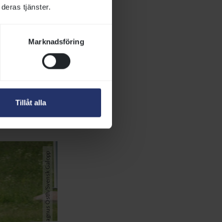
deras tjänster.
nder
Marknadsföring
t i centrala
iken.
1600 meter,
aloppen är
Tillåt alla
Foto: Magnus Östh/Svensk Galopp