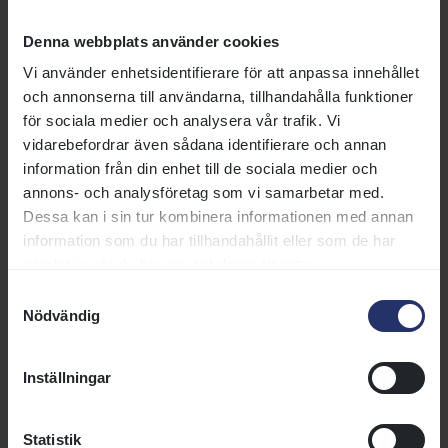
tränaren vi kommer höra mer om,
hästarna har anlänt till Dubai och
Denna webbplats använder cookies
lärlingssatsningen utvecklas. Om
Vi använder enhetsidentifierare för att anpassa innehållet
detta och mycket annat kan du
och annonserna till användarna, tillhandahålla funktioner
Blogginlägg | 24 december 2021
läsa i den här upplagan av
för sociala medier och analysera vår trafik. Vi
fredagsbloggen, där
Läs mer
vidarebefordrar även sådana identifierare och annan
galoppexperten Niclas Cronberg
information från din enhet till de sociala medier och
skriver om de senaste
annons- och analysföretag som vi samarbetar med.
händelserna inom galoppsporten.
Mimmi Jarl deltog i World Arabian
Dessa kan i sin tur kombinera informationen med annan
Horse Racing Conference
information som du har tillhandahållit eller som de har
samlat in när du har använt deras tjänster.
Den 2-8 maj var Svensk Galopps
ungdomsledamot inbjuden till
Samtyckesval
Nödvändig
Marocko för att vara med på
World Arabian Horse Racing
Conference och HH Sheik
Inställningar
Nyhet | 10 maj 2017
Mansoor Bin Zayed Al Nahyan
Festival.
Läs mer
Statistik