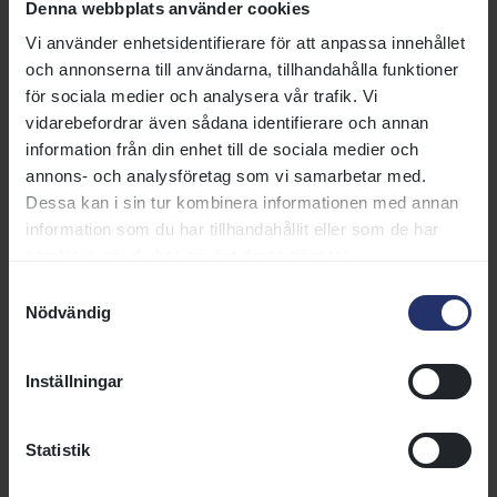
Denna webbplats använder cookies
Nationaldagsgaloppen på Gärdet och därmed fick Alva åka och
rida ponnygalopplopp i Abu Dhabi.
Vi använder enhetsidentifierare för att anpassa innehållet
och annonserna till användarna, tillhandahålla funktioner
för sociala medier och analysera vår trafik. Vi
vidarebefordrar även sådana identifierare och annan
Norrskenets Grim är inte bara snabb, han är också klok –
information från din enhet till de sociala medier och
eller ska vi skriva ”streetsmart”.
annons- och analysföretag som vi samarbetar med.
Dessa kan i sin tur kombinera informationen med annan
– Om det sitter en ny liten ryttare på fem–sex år på
information som du har tillhandahållit eller som de har
ryggen så är han en snäll och stillsam gentleman, men
samlat in när du har använt deras tjänster.
nästa ryttare kanske är en med erfarenhet från
ponnygalopp och då förstår han det.
Samtyckesval
Nödvändig
I stallet är han en dröm, älskar att bli borsta och
ompysslad. Han vet precis vad han ska göra och om han
någon gång skulle ha ”busat till det” så behövde bara
Inställningar
Maud ”humma” lite för att han skulle förstå att det var
fel.
Statistik
2021 fick han, med ålderns rätt, avsluta sin