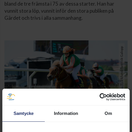
bland de tre främsta i 75 av dessa starter. Han har
vunnit stora löp, vunnit inför den stora publiken på
Gärdet och trivs i alla sammanhang.
Foto: Elina Björklund/Svensk Galopp
Samtycke
Information
Om
Norrskenets Grim och Alva Malmström vinner under