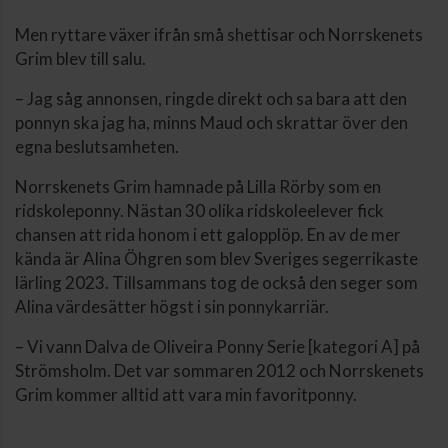
Men ryttare växer ifrån små shettisar och Norrskenets
Grim blev till salu.
– Jag såg annonsen, ringde direkt och sa bara att den
ponnyn ska jag ha, minns Maud och skrattar över den
egna beslutsamheten.
Norrskenets Grim hamnade på Lilla Rörby som en
ridskoleponny. Nästan 30 olika ridskoleelever fick
chansen att rida honom i ett galopplöp. En av de mer
kända är Alina Öhgren som blev Sveriges segerrikaste
lärling 2023. Tillsammans tog de också den seger som
Alina värdesätter högst i sin ponnykarriär.
– Vi vann Dalva de Oliveira Ponny Serie [kategori A] på
Strömsholm. Det var sommaren 2012 och Norrskenets
Grim kommer alltid att vara min favoritponny.