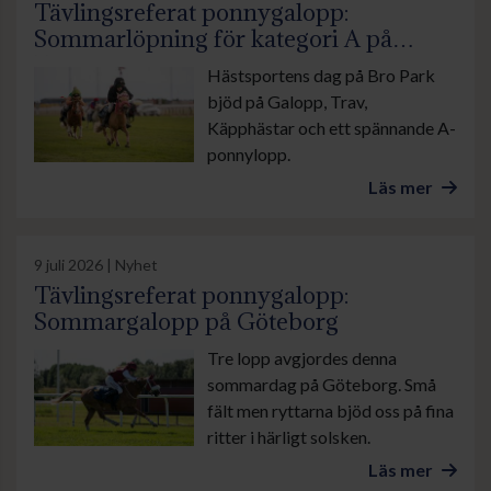
Tävlingsreferat ponnygalopp:
Sommarlöpning för kategori A på
Hästsportens Dag
Hästsportens dag på Bro Park
bjöd på Galopp, Trav,
Käpphästar och ett spännande A-
ponnylopp.
Läs mer
9 juli 2026 | Nyhet
Tävlingsreferat ponnygalopp:
Sommargalopp på Göteborg
Tre lopp avgjordes denna
sommardag på Göteborg. Små
fält men ryttarna bjöd oss på fina
ritter i härligt solsken.
Läs mer