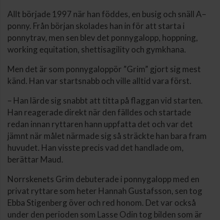
Allt började 1997 när han föddes, en busig och snäll A–
ponny. Från början skolades han in för att starta i
ponnytrav, men sen blev det ponnygalopp, hoppning,
working equitation, shettisagility och gymkhana.
Men det är som ponnygaloppör ”Grim” gjort sig mest
känd. Han var startsnabb och ville alltid vara först.
– Han lärde sig snabbt att titta på flaggan vid starten.
Han reagerade direkt när den fälldes och startade
redan innan ryttaren hann uppfatta det och var det
jämnt när målet närmade sig så sträckte han bara fram
huvudet. Han visste precis vad det handlade om,
berättar Maud.
Norrskenets Grim debuterade i ponnygalopp med en
privat ryttare som heter Hannah Gustafsson, sen tog
Ebba Stigenberg över och red honom. Det var också
under den perioden som Lasse Odin tog bilden som är