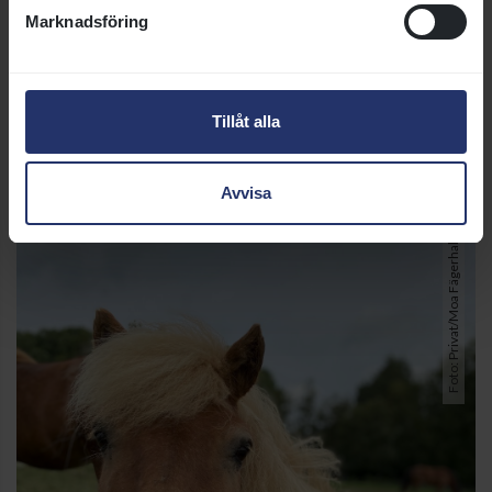
tävlingskarriär. Han flyttade till en en familj som Maud
Marknadsföring
känner väl. Där pysslas han om av familjens sjuåring som
både kör och rider honom.
Helt enkelt ett pensionärsliv som passar Norrskenets
Tillåt alla
Grim perfekt.
Avvisa
Foto: Privat/Moa Fägerhall