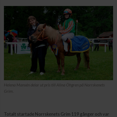
Helena Mansén delar ut pris till Alina Öhgren på Norrskenets
Grim.
Totalt startade Norrskenets Grim 119 gånger och var