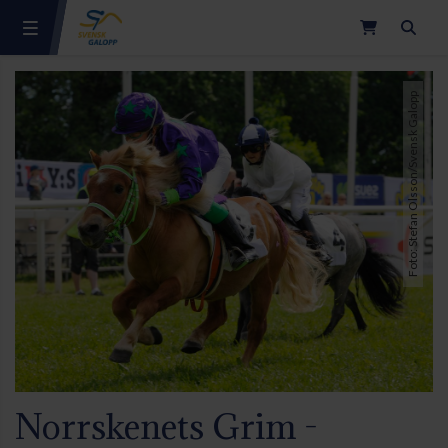
Sök
Foto: Stefan Olsson/Svensk Galopp
Norrskenets Grim -