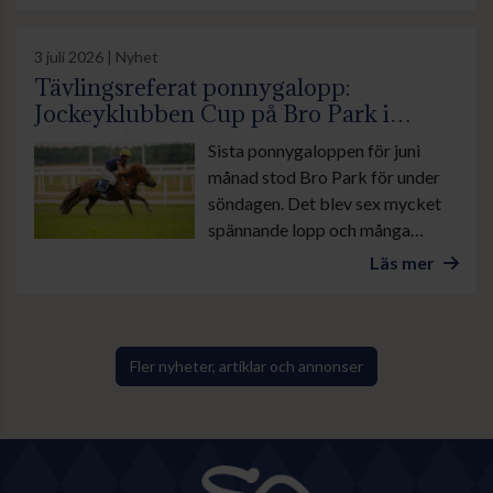
3 juli 2026 | Nyhet
Tävlingsreferat ponnygalopp:
Jockeyklubben Cup på Bro Park i
sommarhettan
Sista ponnygaloppen för juni
månad stod Bro Park för under
söndagen. Det blev sex mycket
spännande lopp och många
mycket fint pyntade ponnyer.
Läs mer
Fler nyheter, artiklar och annonser