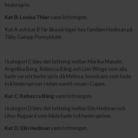
hederspris.
Kat B: Louisa Thier
vann lottningen.
Kat A och kat B får åka på läger hos familjen Hedman på
Täby Galopp Ponnyklubb
I kategori C blev det lottning mellan Marika Masuhr,
Angelika Berg, Rebecca Bång och Linn Winge som alla
hade varsitt hederspris då Melissa Juneskans som hade
två hederspriser redan vunnit resan i Cupen.
Kat C: Rebecca Bång
vann lottningen.
I kategori D blev det lottning mellan Elin Hedman och
Liloo Rygaard som båda hade två hederspriser.
Kat D: Elin Hedman
vann lottningen.