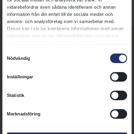
vidarebefordrar även sådana identifierare och annan
information från din enhet till de sociala medier och
annons- och analysföretag som vi samarbetar med.
Dessa kan i sin tur kombinera informationen med annan
information som du har tillhandahållit eller som de har
Fler nyheter, artiklar och
samlat in när du har använt deras tjänster.
annonser
Samtyckesval
Nödvändig
Inställningar
14 juli 2026 | Nyhet
Tävlingsreferat ponnygalopp:
Sommarlöpning för kategori A på
Statistik
Hästsportens Dag
Hästsportens dag på Bro Park
bjöd på Galopp, Trav,
Marknadsföring
Käpphästar och ett spännande A-
ponnylopp.
Läs mer