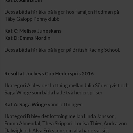
Dessa båda får åka på läger hos familjen Hedman på
Täby Galopp Ponnyklubb
Kat C: Melissa Juneskans
Kat D: Emma Nordin
Dessa båda får åka på läger på British Racing School.
Resultat Jockeys Cup Hederspris 2016
I kategori A blev det lottning mellan Julia Söderqvist och
Saga Winge som båda hade två hederspriser.
Kat A: Saga Winge
vann lottningen.
I kategori B blev det lottning mellan Linda Jansson,
Emma Almendal, Thea Skippari, Louisa Thier, Audra von
Dalwigk och Alva Eriksson som alla hade varsitt