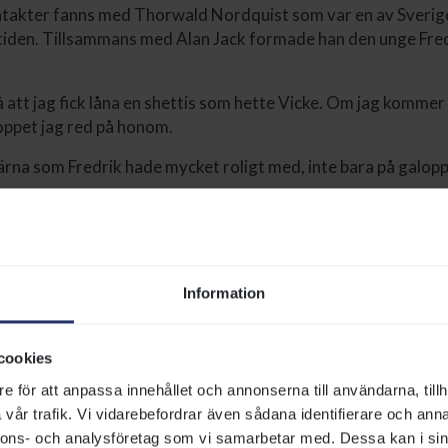
ntakter fanns med Thorwald Nordquist som var en av Sverig
 tiden. Tillsammans med Alan Jack formade han den unge Fre
 att jag fick låna en shettis som hette Vicke. Om jag kommer
loppet jag red på honom.
järna som Fredrik hade mycket roligt med, inte bara på galop
nyn kunde allt. Jag vann ponnygalopp, ponnytrav och ponnyh
 Vicke. Det är en häst som alltid kommer att vara väldigt spe
Information
cookies
e för att anpassa innehållet och annonserna till användarna, tillh
vår trafik. Vi vidarebefordrar även sådana identifierare och anna
nnons- och analysföretag som vi samarbetar med. Dessa kan i sin