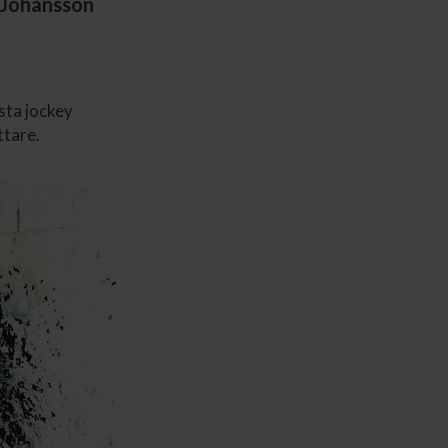
k Johansson
sta jockey
ttare.