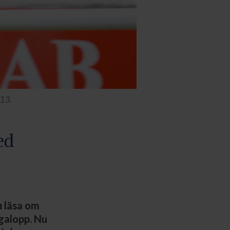
013.
ed
 läsa om
galopp. Nu