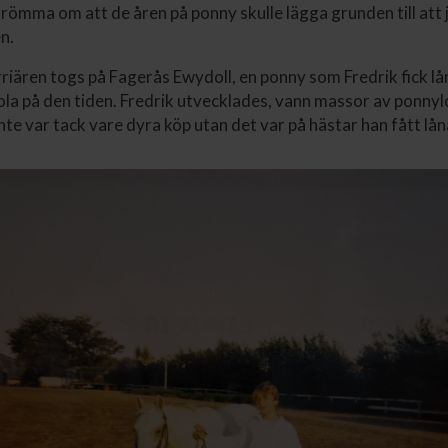
drömma om att de åren på ponny skulle lägga grunden till att j
n.
rriären togs på Fagerås Ewydoll, en ponny som Fredrik fick lå
la på den tiden. Fredrik utvecklades, vann massor av ponnyl
nte var tack vare dyra köp utan det var på hästar han fått lån