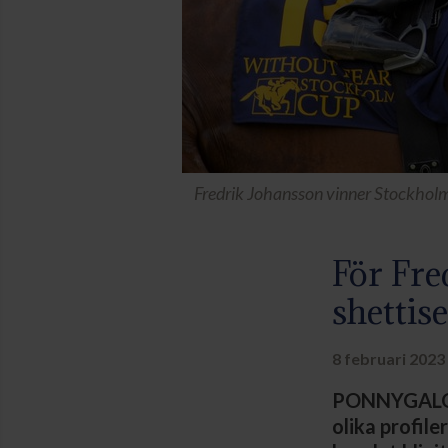
Fredrik Johansson vinner Stockhol
För Fre
shettis
8 februari 2023
PONNYGALOPP
olika profil