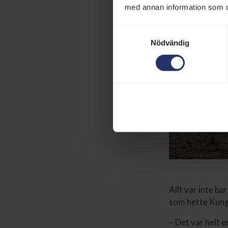
med annan information som du 
Samtyckesval
Nödvändig
Allt var inte ba
som hette Kung 
– Det var helt e