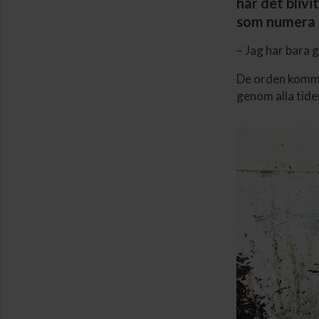
har det bliv
som numera ä
– Jag har bara 
De orden kommer
genom alla tide