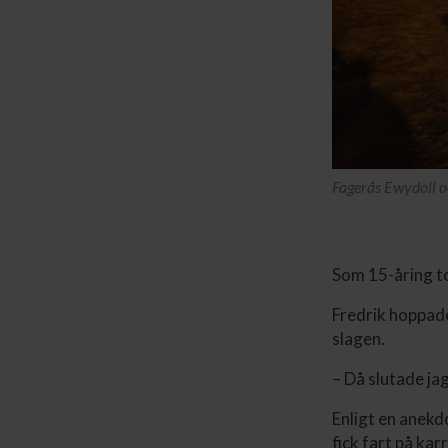
Fagerås Ewydoll o
Som 15-åring to
Fredrik hoppade
slagen.
– Då slutade jag.
Enligt en anekd
fick fart på kar