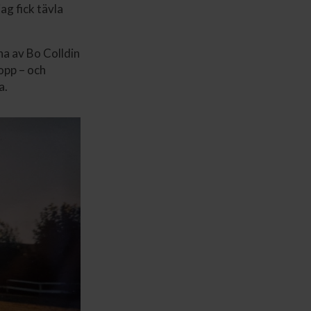
ag fick tävla
na av Bo Colldin
opp – och
a.