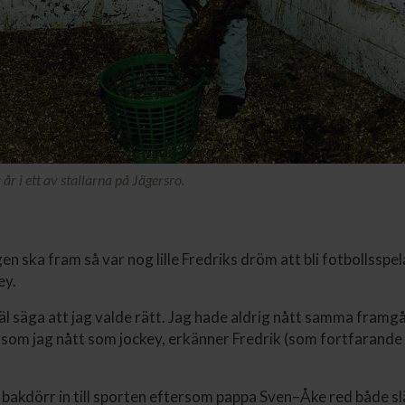
 år i ett av stallarna på Jägersro.
n ska fram så var nog lille Fredriks dröm att bli fotbollsspel
ey.
väl säga att jag valde rätt. Jag hade aldrig nått samma fram
 som jag nått som jockey, erkänner Fredrik (som fortfarande 
 bakdörr in till sporten eftersom pappa Sven–Åke red både sl