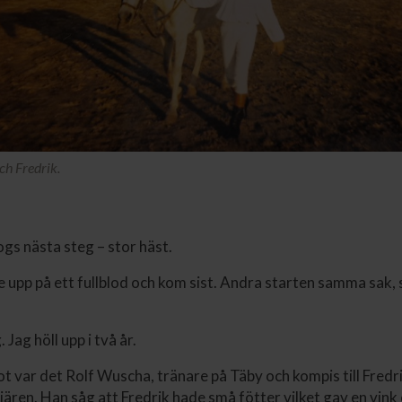
ch Fredrik.
gs nästa steg – stor häst.
 upp på ett fullblod och kom sist. Andra starten samma sak, s
 Jag höll upp i två år.
ot var det Rolf Wuscha, tränare på Täby och kompis till Fred
riären. Han såg att Fredrik hade små fötter vilket gav en vink