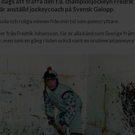
it dags att träffa den f.d. championjockeyn Fredri
r anställd jockeycoach på Svensk Galopp.
goda och roliga minnen från min tid som ponnyryttare.
 från Fredrik Johansson, för er alla känd som Sverige främ
r, men som en gång i tiden också varit en orutinerad ponnyry