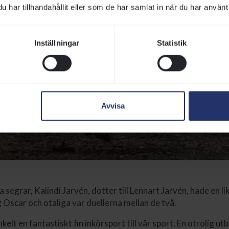
har tillhandahållit eller som de har samlat in när du har använt 
Inställningar
Statistik
Avvisa
ra segrar, Kalindi Jarvén, dotter till Lennart Jarvén, hade en l
Oscar och otaliga var duellerna mellan de två.
nkelt en fantastiskt fin inkörsport till vår sport. En otrolig ut