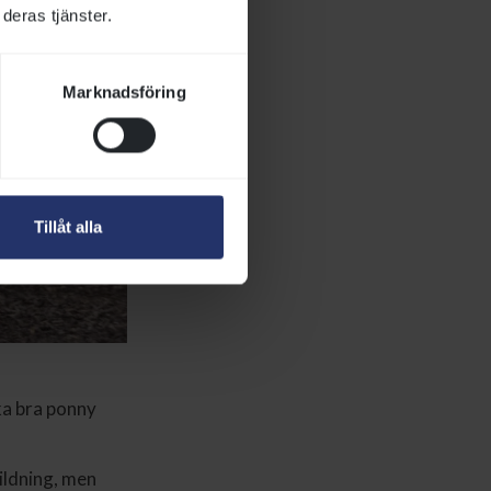
deras tjänster.
Marknadsföring
Tillåt alla
ika bra ponny
bildning, men