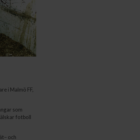
are i Malmö FF,
gångar som
älskar fotboll
ät– och