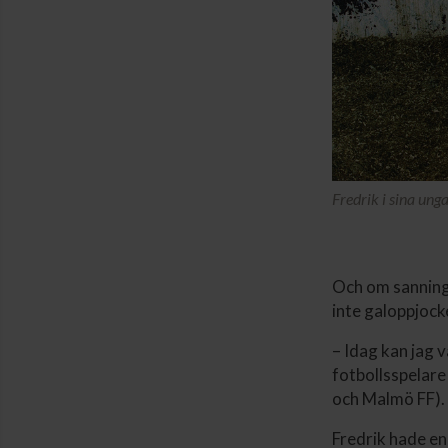
Fredrik i sina unga
Och om sanninge
inte galoppjock
– Idag kan jag 
fotbollsspelare
och Malmö FF).
Fredrik hade en