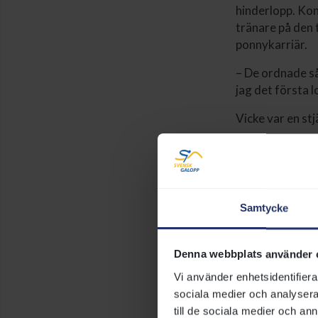
hinderlopp. Ko
tränare på den
ponnykarriär.
– De ordnade så
jag det första 
Vicke var en st
– Nej, den pon
tillsammans med
Samtycke
Denna webbplats använder 
Vi använder enhetsidentifierar
sociala medier och analysera 
till de sociala medier och a