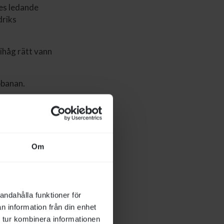
es ledande
driks
 ihåg rätt vann
pbanan.
oppning
ciell för mig.
Om
andahålla funktioner för
n information från din enhet
 tur kombinera informationen