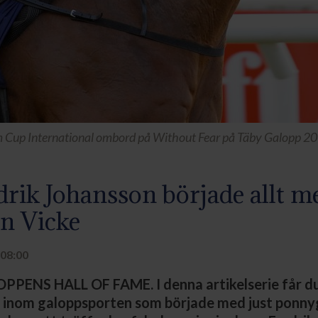
m Cup International ombord på Without Fear på Täby Galopp 2
drik Johansson började allt m
en Vicke
 08:00
ENS HALL OF FAME. I denna artikelserie får du
er inom galoppsporten som började med just ponny