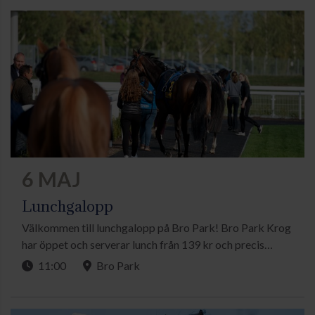
6 MAJ
Lunchgalopp
Välkommen till lunchgalopp på Bro Park! Bro Park Krog
har öppet och serverar lunch från 139 kr och precis
utanför fönstret kan du följa dagens lopp. Du kan följa
11:00
Bro Park
spänningen antingen direkt på plats eller hemifrån via tv-
sändningarna.