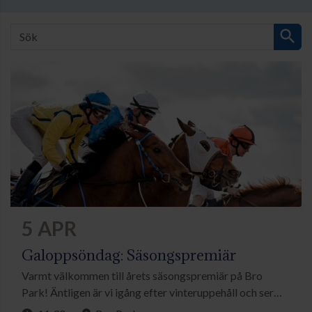
search
5 APR
Galoppsöndag: Säsongspremiär
Varmt välkommen till årets säsongspremiär på Bro
Park! Äntligen är vi igång efter vinteruppehåll och ser
fram emot en trevlig tävlingsdag med sju spännande