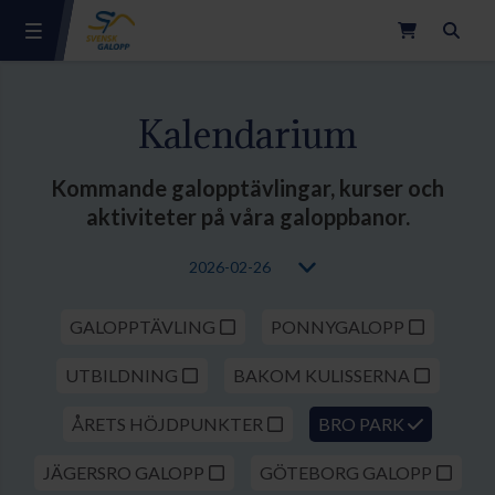
Sök
Kalendarium
Kommande galopptävlingar, kurser och
aktiviteter på våra galoppbanor.
GALOPPTÄVLING
PONNYGALOPP
UTBILDNING
BAKOM KULISSERNA
ÅRETS HÖJDPUNKTER
BRO PARK
JÄGERSRO GALOPP
GÖTEBORG GALOPP