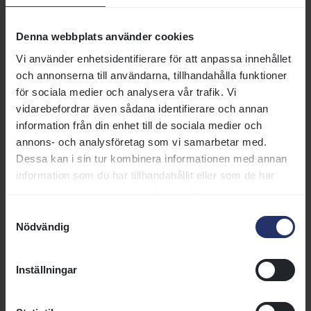
Denna webbplats använder cookies
Vi använder enhetsidentifierare för att anpassa innehållet
och annonserna till användarna, tillhandahålla funktioner
för sociala medier och analysera vår trafik. Vi
vidarebefordrar även sådana identifierare och annan
information från din enhet till de sociala medier och
3 JUN
annons- och analysföretag som vi samarbetar med.
Dessa kan i sin tur kombinera informationen med annan
Lunchgalopp
information som du har tillhandahållit eller som de har
Välkommen till lunchgalopp på Bro Park! Bro Park Krog
samlat in när du har använt deras tjänster.
har öppet och serverar lunch från 139 kr och precis
Samtyckesval
utanför fönstret kan du följa dagens sex lopp. Du kan
Nödvändig
12:00
Bro Park
följa spänningen antingen direkt på plats eller hemifrån
via tv-sändningarna.
Inställningar