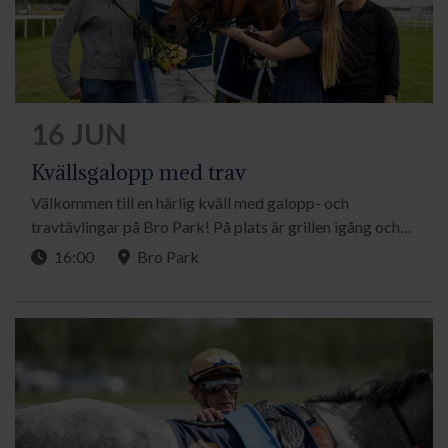
16 JUN
Kvällsgalopp med trav
Välkommen till en härlig kväll med galopp- och
travtävlingar på Bro Park! På plats är grillen igång och
du kan se fram emot många spännande lopp. Du kan följa
16:00
Bro Park
spänningen antingen direkt på plats eller hemifrån via tv-
sändningarna.