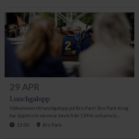
spänningen antingen direkt på plats eller hemifrån via tv-
sändningarna.
29 APR
Lunchgalopp
Välkommen till lunchgalopp på Bro Park! Bro Park Krog
har öppet och serverar lunch från 139 kr och precis
utanför fönstret kan du följa dagens sju lopp. Du kan
12:00
Bro Park
följa spänningen antingen direkt på plats eller hemifrån
via tv-sändningarna.