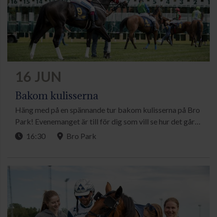
16 JUN
Bakom kulisserna
Häng med på en spännande tur bakom kulisserna på Bro
Park! Evenemanget är till för dig som vill se hur det går
till bakom kulisserna på en tävlingsdag och vill lära dig
16:30
Bro Park
mer om galoppsporten.